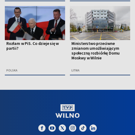
Rozłam w PiS. Co dzieje się w
Ministerstwo przeciwne
partii?
zmianom umożliwiającym
społeczną rozbiórkę Domu
Moskwy w Wilnie
POLSKA
LITWA