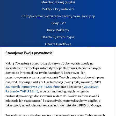
Merchandising (znaki)
Polityka Prywatności
Polityka przeciwdziałania nadużyciom i korupcji
Sklep TVP
Biuro Reklamy
Oferta Dystrybucyjna
Oferta Handlowa
Dostępność
Szanujemy Twoją prywatność
Moje zgody
Kliknij "Akceptuję i przechodzę do serwisu", aby wyrazić zgody na
Procedura zgłoszeń wewnętrznych
korzystanie z technologii automatycznego śledzenia i zbierania danych,
dostęp do informacji na Twoim urządzeniu końcowym i ich
przechowywanie oraz na przetwarzanie Twoich danych osobowych przez
nas, czyli Telewizję Polską S.A. w likwidacji (zwaną dalej również „TVP”),
Zaufanych Partnerów z IAB* (1201 firm)
oraz pozostałych
Zaufanych
Partnerów TVP (93 firm)
, w celach marketingowych (w tym do
zautomatyzowanego dopasowania reklam do Twoich zainteresowań i
mierzenia ich skuteczności) i pozostałych, które wskazujemy poniżej, a
także zgody na udostępnianie przez nas identyfikatora PPID do Google.
Twoje dane osobowe zbierane podczas odwiedzania przez Ciebie naszych