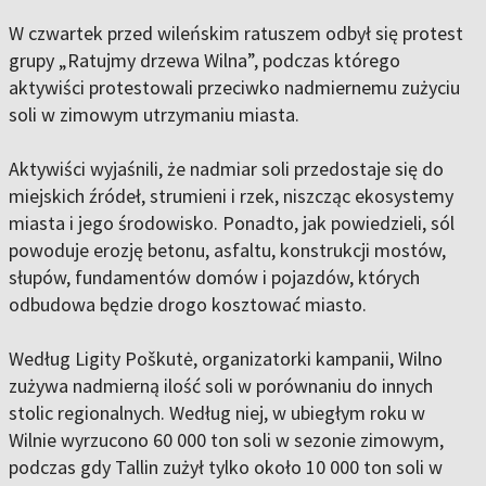
W czwartek przed wileńskim ratuszem odbył się protest
grupy „Ratujmy drzewa Wilna”, podczas którego
aktywiści protestowali przeciwko nadmiernemu zużyciu
soli w zimowym utrzymaniu miasta.
Aktywiści wyjaśnili, że nadmiar soli przedostaje się do
miejskich źródeł, strumieni i rzek, niszcząc ekosystemy
miasta i jego środowisko. Ponadto, jak powiedzieli, sól
powoduje erozję betonu, asfaltu, konstrukcji mostów,
słupów, fundamentów domów i pojazdów, których
odbudowa będzie drogo kosztować miasto.
Według Ligity Poškutė, organizatorki kampanii, Wilno
zużywa nadmierną ilość soli w porównaniu do innych
stolic regionalnych. Według niej, w ubiegłym roku w
Wilnie wyrzucono 60 000 ton soli w sezonie zimowym,
podczas gdy Tallin zużył tylko około 10 000 ton soli w