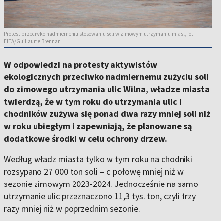
Protest przeciwko nadmiernemu stosowaniu soli w zimowym utrzymaniu miast, fot.
ELTA/Guillaume Brennan
W odpowiedzi na protesty aktywistów
ekologicznych przeciwko nadmiernemu zużyciu soli
do zimowego utrzymania ulic Wilna, władze miasta
twierdzą, że w tym roku do utrzymania ulic i
chodników zużywa się ponad dwa razy mniej soli niż
w roku ubiegłym i zapewniają, że planowane są
dodatkowe środki w celu ochrony drzew.
Według władz miasta tylko w tym roku na chodniki
rozsypano 27 000 ton soli – o połowę mniej niż w
sezonie zimowym 2023-2024. Jednocześnie na samo
utrzymanie ulic przeznaczono 11,3 tys. ton, czyli trzy
razy mniej niż w poprzednim sezonie.