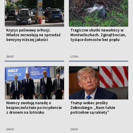
Kryzys paliwowy w Rosji.
Tragiczne skutki nawałnicy w
Władze zezwalają na sprzedaż
Montwiliszkach. Zginął bocian,
benzyny niższej jakości
tysiące domostw bez prądu
ŚWIAT
LITWA
Niemcy zwołują naradę o
Trump wobec prośby
bezpieczeństwie po incydencie
Zełenskiego: „Nam także
z dronem na lotnisku
potrzebne są rakiety”
ŚWIAT
ŚWIAT