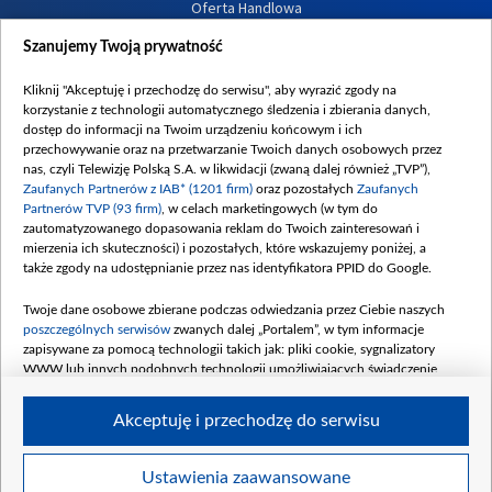
Oferta Handlowa
Dostępność
Szanujemy Twoją prywatność
Moje zgody
Kliknij "Akceptuję i przechodzę do serwisu", aby wyrazić zgody na
Procedura zgłoszeń wewnętrznych
korzystanie z technologii automatycznego śledzenia i zbierania danych,
dostęp do informacji na Twoim urządzeniu końcowym i ich
przechowywanie oraz na przetwarzanie Twoich danych osobowych przez
nas, czyli Telewizję Polską S.A. w likwidacji (zwaną dalej również „TVP”),
Zaufanych Partnerów z IAB* (1201 firm)
oraz pozostałych
Zaufanych
Partnerów TVP (93 firm)
, w celach marketingowych (w tym do
zautomatyzowanego dopasowania reklam do Twoich zainteresowań i
mierzenia ich skuteczności) i pozostałych, które wskazujemy poniżej, a
także zgody na udostępnianie przez nas identyfikatora PPID do Google.
Twoje dane osobowe zbierane podczas odwiedzania przez Ciebie naszych
poszczególnych serwisów
zwanych dalej „Portalem”, w tym informacje
zapisywane za pomocą technologii takich jak: pliki cookie, sygnalizatory
WWW lub innych podobnych technologii umożliwiających świadczenie
dopasowanych i bezpiecznych usług, personalizację treści oraz reklam,
udostępnianie funkcji mediów społecznościowych oraz analizowanie ruchu
Akceptuję i przechodzę do serwisu
w Internecie.
Twoje dane osobowe zbierane podczas odwiedzania przez Ciebie
Ustawienia zaawansowane
poszczególnych serwisów
na Portalu, takie jak adresy IP, identyfikatory