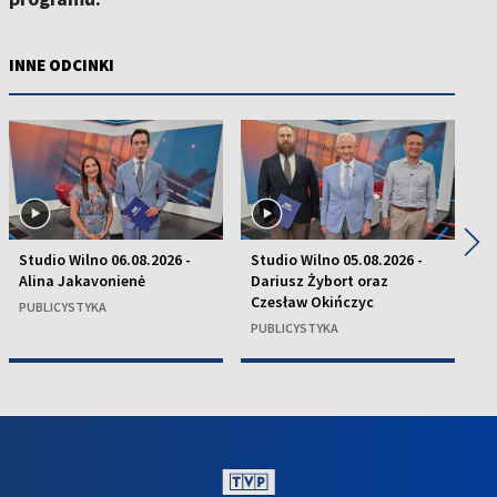
INNE ODCINKI
◀
▶
Studio Wilno 06.08.2026 -
Studio Wilno 05.08.2026 -
St
Alina Jakavonienė
Dariusz Żybort oraz
K
Czesław Okińczyc
H
PUBLICYSTYKA
PUBLICYSTYKA
P