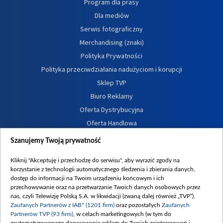
Program dla prasy
Dla mediów
Serwis fotograficzny
Merchandising (znaki)
Polityka Prywatności
Polityka przeciwdziałania nadużyciom i korupcji
Sklep TVP
Biuro Reklamy
Oferta Dystrybucyjna
Oferta Handlowa
Dostępność
Szanujemy Twoją prywatność
Moje zgody
Kliknij "Akceptuję i przechodzę do serwisu", aby wyrazić zgody na
Procedura zgłoszeń wewnętrznych
korzystanie z technologii automatycznego śledzenia i zbierania danych,
dostęp do informacji na Twoim urządzeniu końcowym i ich
przechowywanie oraz na przetwarzanie Twoich danych osobowych przez
nas, czyli Telewizję Polską S.A. w likwidacji (zwaną dalej również „TVP”),
Zaufanych Partnerów z IAB* (1201 firm)
oraz pozostałych
Zaufanych
Partnerów TVP (93 firm)
, w celach marketingowych (w tym do