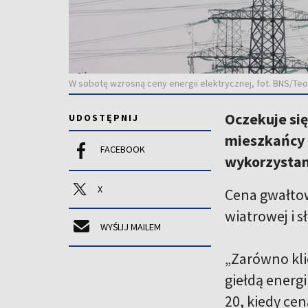
W sobotę wzrosną ceny energii elektrycznej, fot. BNS/Teo
Oczekuje się
UDOSTĘPNIJ
mieszkańcy 
FACEBOOK
wykorzystan
X
Cena gwałtow
wiatrowej i 
WYŚLIJ MAILEM
„Zarówno kli
giełdą energ
20, kiedy ce