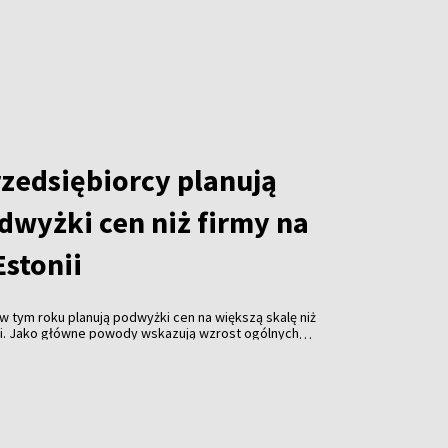
uli. Rolnicy obawiają się nie tylko mniejszych
j jakości plonów.
rzedsiębiorcy planują
dwyżki cen niż firmy na
Estonii
w tym roku planują podwyżki cen na większą skalę niż
nii. Jako główne powody wskazują wzrost ogólnych
ałalności oraz rosnące wydatki związane z
z badania przeprowadzonego przez firmę Norstat na
.