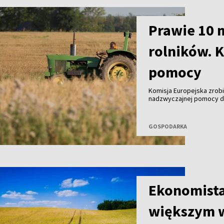
Prawie 10 m
rolników. K
pomocy
Komisja Europejska zrobi
nadzwyczajnej pomocy dl
Z przedstawionego projek
niemal 9,8 mln euro, a 
wsparcie nawet trzykrotn
GOSPODARKA
Ekonomista
większym 