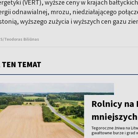
rgetyki (VERT), wyższe ceny w krajach bałtyckich
ergii odnawialnej, mrozu, niedziałającego połąc
Estonią, wyższego zużycia i wyższych cen gazu zi
NS/Teodoras Biliūnas
 TEN TEMAT
Rolnicy na 
mniejszych 
Tegoroczne żniwa na Litw
gwałtowne burze i grad w
zostało zniszczonych; w