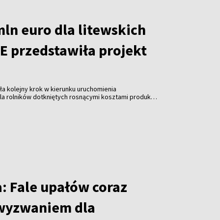
ln euro dla litewskich
E przedstawiła projekt
ła kolejny krok w kierunku uruchomienia
a rolników dotkniętych rosnącymi kosztami produkcji.
tu rozporządzenia wynika, że do Litwy ma trafić
państwa członkowskie będą mogły zwiększyć unijne
ie, dokładając środki z własnych budżetów.
: Fale upałów coraz
wyzwaniem dla