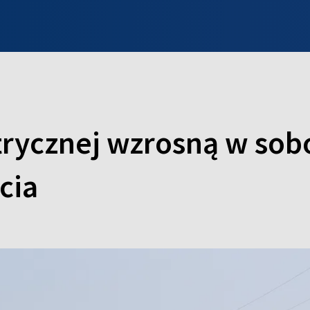
INFO WILNO
WILNO NA DZIEŃ DOBRY
PROGRAMY
ZGŁOŚ
trycznej wzrosną w sobo
cia