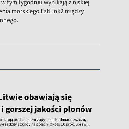
 w tym tygodniu wynikają z niskiej
zenia morskiego EstLink2 między
emnego.
Litwie obawiają się
i gorszej jakości plonów
ie stoją pod znakiem zapytania. Nadmiar deszczu,
yrządziły szkody na polach. Około 10 proc. upraw
 gospodarstwach warzywnych straty dotyczą m.in.