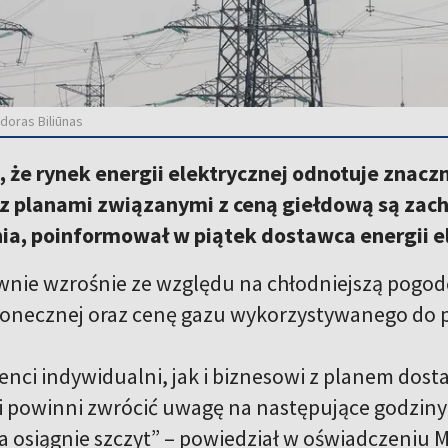
doras Biliūnas
, że rynek energii elektrycznej odnotuje znaczn
z planami związanymi z ceną giełdową są zachę
ia, poinformował w piątek dostawca energii el
nie wzrośnie ze względu na chłodniejszą pogodę
słonecznej oraz cenę gazu wykorzystywanego do pr
enci indywidualni, jak i biznesowi z planem dost
ii powinni zwrócić uwagę na następujące godziny:
na osiągnie szczyt” – powiedział w oświadczeniu 