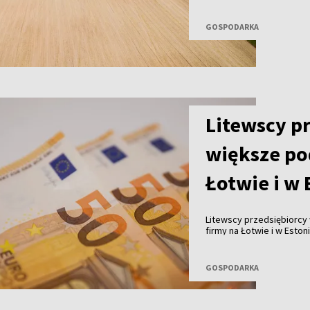
ziemniaków, marchwi i ceb
zbiorów, ale także gorsze
GOSPODARKA
Litewscy p
większe po
Łotwie i w 
Litewscy przedsiębiorcy 
firmy na Łotwie i w Esto
kosztów prowadzenia dzi
zatrudnieniem – wynika 
zlecenie banku „Luminor”
GOSPODARKA