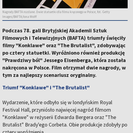
Nagrody BAFTA rozdane. Dwie statuetki dla filmu kręconego w Polsce, fot. Getty
Images/BAFTA/Iona Wolff
Podczas 78. gali Brytyjskiej Akademii Sztuk
Filmowych i Telewizyjnych (BAFTA) triumfy święciły
filmy "Konklawe" oraz "The Brutalist", zdobywając
po cztery statuetki. Wyróżniono również produkcję
"Prawdziwy ból" Jessego Eisenberga, która została
nakręcona w Polsce. Film otrzymał dwie nagrody, w
tym za najlepszy scenariusz oryginalny.
Triumf "Konklawe" i "The Brutalist"
Wydarzenie, które odbyło się w londyńskim Royal
Festival Hall, przyniósło najwięcej nagród filmom
"Konklawe" w reżyserii Edwarda Bergera oraz "The
Brutalist" Brady'ego Corbeta. Obie produkcje zdobyły po
cztery wyróżnienia.