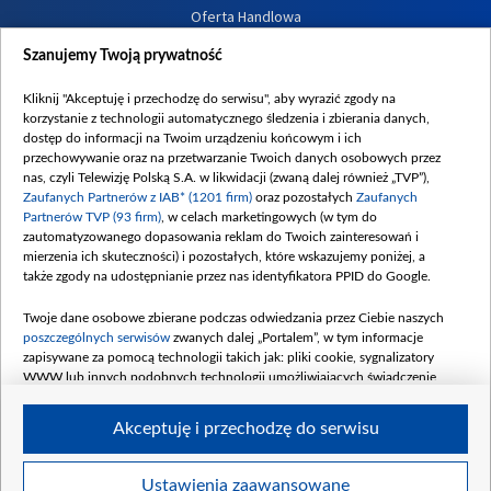
Oferta Handlowa
Dostępność
Szanujemy Twoją prywatność
Moje zgody
Kliknij "Akceptuję i przechodzę do serwisu", aby wyrazić zgody na
Procedura zgłoszeń wewnętrznych
korzystanie z technologii automatycznego śledzenia i zbierania danych,
dostęp do informacji na Twoim urządzeniu końcowym i ich
przechowywanie oraz na przetwarzanie Twoich danych osobowych przez
nas, czyli Telewizję Polską S.A. w likwidacji (zwaną dalej również „TVP”),
Zaufanych Partnerów z IAB* (1201 firm)
oraz pozostałych
Zaufanych
Partnerów TVP (93 firm)
, w celach marketingowych (w tym do
zautomatyzowanego dopasowania reklam do Twoich zainteresowań i
mierzenia ich skuteczności) i pozostałych, które wskazujemy poniżej, a
także zgody na udostępnianie przez nas identyfikatora PPID do Google.
Twoje dane osobowe zbierane podczas odwiedzania przez Ciebie naszych
poszczególnych serwisów
zwanych dalej „Portalem”, w tym informacje
zapisywane za pomocą technologii takich jak: pliki cookie, sygnalizatory
WWW lub innych podobnych technologii umożliwiających świadczenie
dopasowanych i bezpiecznych usług, personalizację treści oraz reklam,
udostępnianie funkcji mediów społecznościowych oraz analizowanie ruchu
Akceptuję i przechodzę do serwisu
w Internecie.
Twoje dane osobowe zbierane podczas odwiedzania przez Ciebie
Ustawienia zaawansowane