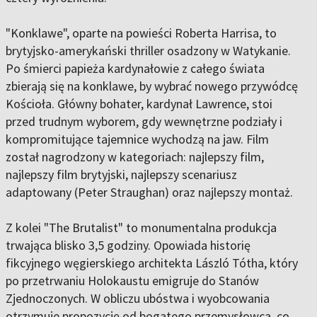
"Konklawe", oparte na powieści Roberta Harrisa, to
brytyjsko-amerykański thriller osadzony w Watykanie.
Po śmierci papieża kardynałowie z całego świata
zbierają się na konklawe, by wybrać nowego przywódcę
Kościoła. Główny bohater, kardynał Lawrence, stoi
przed trudnym wyborem, gdy wewnętrzne podziały i
kompromitujące tajemnice wychodzą na jaw. Film
został nagrodzony w kategoriach: najlepszy film,
najlepszy film brytyjski, najlepszy scenariusz
adaptowany (Peter Straughan) oraz najlepszy montaż.
Z kolei "The Brutalist" to monumentalna produkcja
trwająca blisko 3,5 godziny. Opowiada historię
fikcyjnego węgierskiego architekta László Tótha, który
po przetrwaniu Holokaustu emigruje do Stanów
Zjednoczonych. W obliczu ubóstwa i wyobcowania
otrzymuje propozycję od bogatego przemysłowca, co