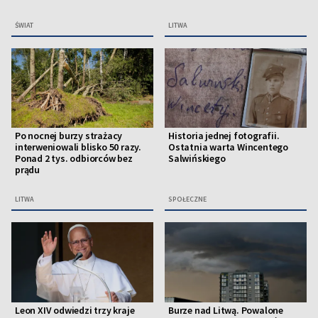
ŚWIAT
LITWA
Po nocnej burzy strażacy
Historia jednej fotografii.
interweniowali blisko 50 razy.
Ostatnia warta Wincentego
Ponad 2 tys. odbiorców bez
Salwińskiego
prądu
LITWA
SPOŁECZNE
Leon XIV odwiedzi trzy kraje
Burze nad Litwą. Powalone