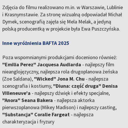
Zdjęcia do filmu realizowano m.in. w Warszawie, Lublinie
i Krasnymstawie. Za stronę wizualną odpowiadał Michał
Dymek, scenografią zajęła się Mela Melak, a jedyną
polską producentką w projekcie była Ewa Puszczyńska.
Inne wyróżnienia BAFTA 2025
Poza wspomnianymi produkcjami doceniono również:
"Emilia Perez" Jacquesa Audiarda
- najlepszy film
nieanglojęzyczny, najlepsza rola drugoplanowa żeńska
(Zoe Saldana),
"Wicked" Jona M. Chu
- najlepsza
scenografia i kostiumy,
"Diuna: część druga" Denisa
Villeneuve'a
- najlepszy dźwięk i efekty specjalne,
"Anora" Seana Bakera
- najlepsza aktorka
pierwszoplanowa (Mikey Madison) i najlepszy casting,
"Substancja" Coralie Fargeat
- najlepsza
charakteryzacja i fryzury