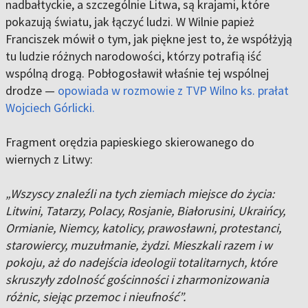
nadbałtyckie, a szczególnie Litwa, są krajami, które
pokazują światu, jak łączyć ludzi. W Wilnie papież
Franciszek mówił o tym, jak piękne jest to, że współżyją
tu ludzie różnych narodowości, którzy potrafią iść
wspólną drogą. Pobłogosławił właśnie tej wspólnej
drodze —
opowiada w rozmowie z TVP Wilno ks. prałat
Wojciech Górlicki.
Fragment orędzia papieskiego skierowanego do
wiernych z Litwy:
„Wszyscy znaleźli na tych ziemiach miejsce do życia:
Litwini, Tatarzy, Polacy, Rosjanie, Białorusini, Ukraińcy,
Ormianie, Niemcy, katolicy, prawosławni, protestanci,
starowiercy, muzułmanie, żydzi. Mieszkali razem i w
pokoju, aż do nadejścia ideologii totalitarnych, które
skruszyły zdolność gościnności i zharmonizowania
różnic, siejąc przemoc i nieufność”.