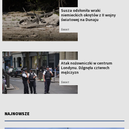
Susza odsłoniła wraki
niemieckich okrętów z II wojny
światowej na Dunaju
ŚWIAT
Atak nożowniczki w centrum
Londynu. Dźgnęła czterech
mężczyzn
ŚWIAT
NAJNOWSZE