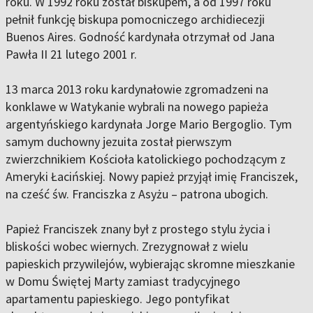
roku. W 1992 roku został biskupem, a od 1997 roku
pełnił funkcję biskupa pomocniczego archidiecezji
Buenos Aires. Godność kardynała otrzymał od Jana
Pawła II 21 lutego 2001 r.
13 marca 2013 roku kardynałowie zgromadzeni na
konklawe w Watykanie wybrali na nowego papieża
argentyńskiego kardynała Jorge Mario Bergoglio. Tym
samym duchowny jezuita został pierwszym
zwierzchnikiem Kościoła katolickiego pochodzącym z
Ameryki Łacińskiej. Nowy papież przyjął imię Franciszek,
na cześć św. Franciszka z Asyżu – patrona ubogich.
Papież Franciszek znany był z prostego stylu życia i
bliskości wobec wiernych. Zrezygnował z wielu
papieskich przywilejów, wybierając skromne mieszkanie
w Domu Świętej Marty zamiast tradycyjnego
apartamentu papieskiego. Jego pontyfikat