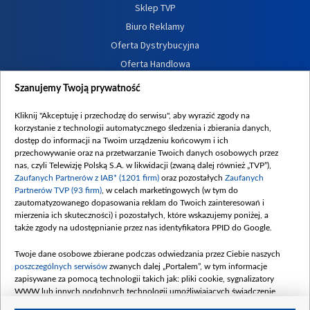
Sklep TVP
Biuro Reklamy
Oferta Dystrybucyjna
Oferta Handlowa
Dostępność
Szanujemy Twoją prywatność
Moje zgody
Kliknij "Akceptuję i przechodzę do serwisu", aby wyrazić zgody na
Procedura zgłoszeń wewnętrznych
korzystanie z technologii automatycznego śledzenia i zbierania danych,
dostęp do informacji na Twoim urządzeniu końcowym i ich
przechowywanie oraz na przetwarzanie Twoich danych osobowych przez
nas, czyli Telewizję Polską S.A. w likwidacji (zwaną dalej również „TVP”),
Zaufanych Partnerów z IAB* (1201 firm)
oraz pozostałych
Zaufanych
Partnerów TVP (93 firm)
, w celach marketingowych (w tym do
zautomatyzowanego dopasowania reklam do Twoich zainteresowań i
mierzenia ich skuteczności) i pozostałych, które wskazujemy poniżej, a
także zgody na udostępnianie przez nas identyfikatora PPID do Google.
Twoje dane osobowe zbierane podczas odwiedzania przez Ciebie naszych
poszczególnych serwisów
zwanych dalej „Portalem”, w tym informacje
zapisywane za pomocą technologii takich jak: pliki cookie, sygnalizatory
WWW lub innych podobnych technologii umożliwiających świadczenie
dopasowanych i bezpiecznych usług, personalizację treści oraz reklam,