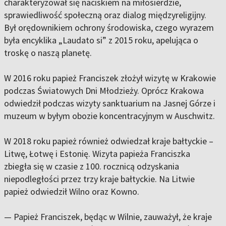
charakteryzował się naciskiem na miłosierdzie,
sprawiedliwość społeczną oraz dialog międzyreligijny.
Był orędownikiem ochrony środowiska, czego wyrazem
była encyklika „Laudato si” z 2015 roku, apelująca o
troskę o naszą planetę.
W 2016 roku papież Franciszek złożył wizytę w Krakowie
podczas Światowych Dni Młodzieży. Oprócz Krakowa
odwiedził podczas wizyty sanktuarium na Jasnej Górze i
muzeum w byłym obozie koncentracyjnym w Auschwitz.
W 2018 roku papież również odwiedzał kraje bałtyckie –
Litwę, Łotwę i Estonię. Wizyta papieża Franciszka
zbiegła się w czasie z 100. rocznicą odzyskania
niepodległości przez trzy kraje bałtyckie. Na Litwie
papież odwiedził Wilno oraz Kowno.
— Papież Franciszek, będąc w Wilnie, zauważył, że kraje