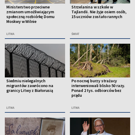
Ministerstwo przeciwne
Strzelanina w szkole w
zmianom umożliwiającym
Tajlandii. Nie żyje osiem osób,
społeczną rozbiórkę Domu
15 uczniów zostało rannych
Moskwy w Wilnie
LITWA
ŚWIAT
Siedmiu nielegalnych
Po nocnej burzy strażacy
migrantów zawrócono na
interweniowali blisko 50 razy.
granicy Litwy z Białorusią
Ponad 2 tys. odbiorców bez
prądu
LITWA
LITWA