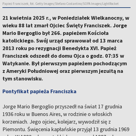
Papież Franciszek, fot. Getty Images/Stefano Costantino/SOPA Images/LightRocket
21 kwietnia 2025 r., w Poniedziałek Wielkanocny, w
wieku 88 lat zmarł Ojciec Święty Franciszek. Jorge
Mario Bergoglio był 266. papieżem Kościoła
katolickiego. Swój urząd sprawował od 13 marca
2013 roku po rezygnacji Benedykta XVI. Papież
Franciszek odszedł do domu Ojca o godz. 07:35 w
Watykanie. Był pierwszym papieżem pochodzącym
z Ameryki Południowej oraz pierwszym jezuitą na
tym stanowisku.
Pontyfikat papieża Franciszka
Jorge Mario Bergoglio przyszedł na świat 17 grudnia
1936 roku w Buenos Aires, w rodzinie o włoskich
korzeniach. Jego ojciec, kolejarz, wywodził się z
Piemontu. Święcenia kapłańskie przyjął 13 grudnia 1969