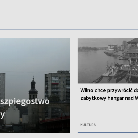
Wilno chce przywrócić d
zabytkowy hangar nad W
a szpiegostwo
wy
KULTURA