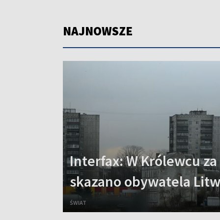
NAJNOWSZE
Interfax: W Królewcu z
skazano obywatela Lit
ŚWIAT