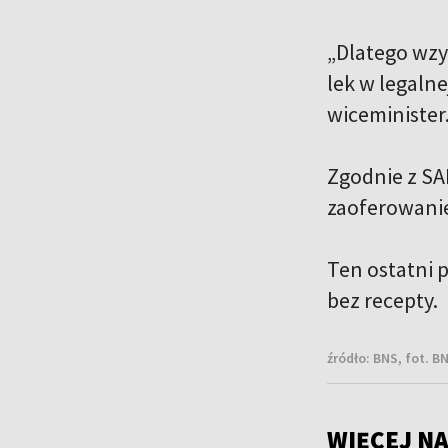
„Dlatego wzy
lek w legaln
wiceminister
Zgodnie z SA
zaoferowanie
Ten ostatni p
bez recepty.
źródło:
BNS, fot. 
WIĘCEJ NA