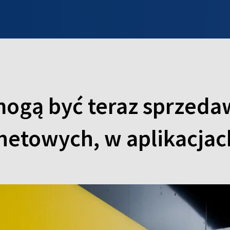
INFO WILNO
WILNO NA DZIEŃ DOBRY
PROGRAMY
ZGŁOŚ
 mogą być teraz sprzed
netowych, w aplikacjac