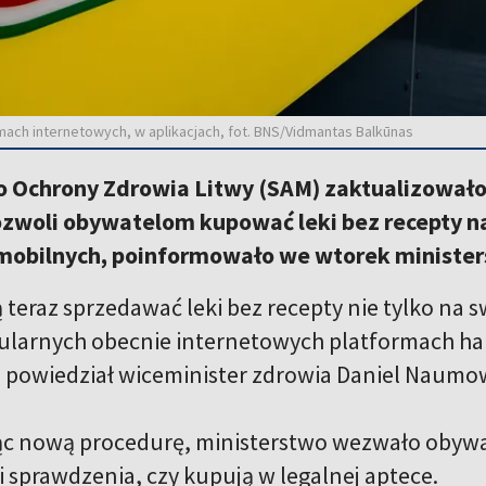
ach internetowych, w aplikacjach, fot. BNS/Vidmantas Balkūnas
o Ochrony Zdrowia Litwy (SAM) zaktualizował
ozwoli obywatelom kupować leki bez recepty n
 mobilnych, poinformowało we wtorek ministe
 teraz sprzedawać leki bez recepty nie tylko na 
ularnych obecnie internetowych platformach ha
 powiedział wiceminister zdrowia Daniel Naumo
c nową procedurę, ministerstwo wezwało obywa
i sprawdzenia, czy kupują w legalnej aptece.