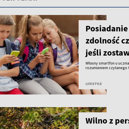
Posiadanie
zdolność cz
jeśli zosta
Własny smartfon u uczni
rozumieniem czytanego te
urządzenie do klasy, czy
naukowców z University o
czasopismo naukowe „Beh
LIFESTYLE
Wilno z pe