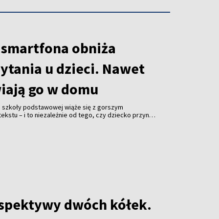
 smartfona obniża
ytania u dzieci. Nawet
wiają go w domu
a szkoły podstawowej wiąże się z gorszym
kstu – i to niezależnie od tego, czy dziecko przynosi
 zostawia je w pokoju. Zaskakujące wyniki badań
f California w Los Angeles (UCLA) opublikowało
avioral Sciences”.
rspektywy dwóch kółek.