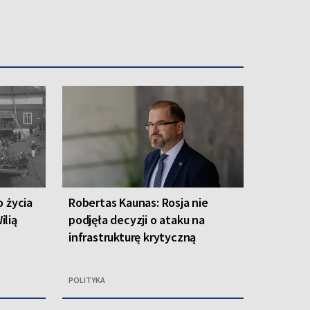
o życia
Robertas Kaunas: Rosja nie
ilią
podjęła decyzji o ataku na
infrastrukturę krytyczną
POLITYKA