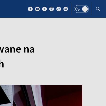
 TEMAT
WIĘCEJ
awane na
h