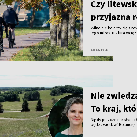
Czy litewsk
przyjazna 
Wilno nie kojarzy się z r
jego infrastruktura wcią
Amsterdam. Mimo to z ro
kółek. Powód? Kilkaset 
ścieżki prowadzące wzdłu
LIFESTYLE
lasów oraz nad jeziora. T
doceniają zarówno rekrea
treningów długodystans
Nie zwiedz
To kraj, k
Nigdy jeszcze nie słysza
będę zwiedzać Holandię, 
Słowenii, Austrii i Czech
Grecji”. Dlatego zawsze 