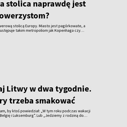
a stolica naprawdę jest
rowerzystom?
owerową stolicą Europy. Miasto jest pagórkowate, a
ż ustępuje takim metropoliom jak Kopenhaga czy
ku na rok przyciąga coraz więcej miłośników dwóch
kilometrów tras rowerowych, ogromna liczba parków,
ż Wilii i możliwość wyjechania z centrum prosto do
o właśnie ta bliskość natury sprawia, że Wilno
cyjni rowerzyści, jak i uczestnicy maratonów oraz
owych.
aj Litwy w dwa tygodnie.
tóry trzeba smakować
łam, by ktoś powiedział: „W tym roku podczas wakacji
Belgię i Luksemburg”. Lub „Jedziemy z rodziną do
”. „Wybieram się na wyprawę do Czarnogóry, Albanii i
mam głupią minę, kiedy słyszę: „Planuję podróż po