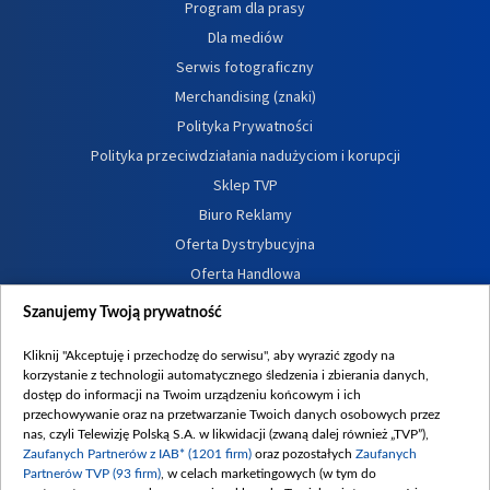
Program dla prasy
Dla mediów
Serwis fotograficzny
Merchandising (znaki)
Polityka Prywatności
Polityka przeciwdziałania nadużyciom i korupcji
Sklep TVP
Biuro Reklamy
Oferta Dystrybucyjna
Oferta Handlowa
Dostępność
Szanujemy Twoją prywatność
Moje zgody
Kliknij "Akceptuję i przechodzę do serwisu", aby wyrazić zgody na
Procedura zgłoszeń wewnętrznych
korzystanie z technologii automatycznego śledzenia i zbierania danych,
dostęp do informacji na Twoim urządzeniu końcowym i ich
przechowywanie oraz na przetwarzanie Twoich danych osobowych przez
nas, czyli Telewizję Polską S.A. w likwidacji (zwaną dalej również „TVP”),
Zaufanych Partnerów z IAB* (1201 firm)
oraz pozostałych
Zaufanych
Partnerów TVP (93 firm)
, w celach marketingowych (w tym do