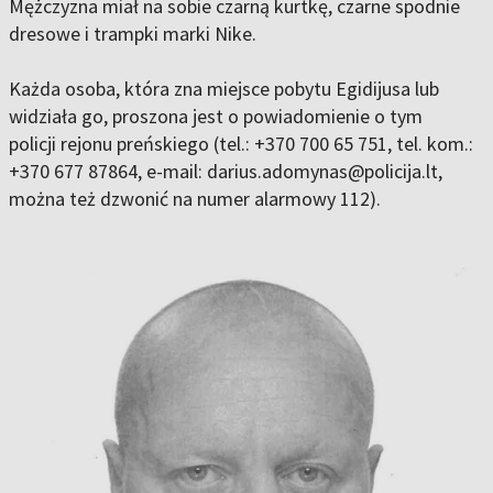
Mężczyzna miał na sobie czarną kurtkę, czarne spodnie
dresowe i trampki marki Nike.
Każda osoba, która zna miejsce pobytu Egidijusa lub
widziała go, proszona jest o powiadomienie o tym
policji rejonu preńskiego (tel.: +370 700 65 751, tel. kom.:
+370 677 87864, e-mail: darius.adomynas@policija.lt,
można też dzwonić na numer alarmowy 112).