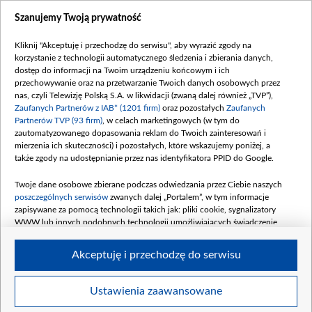
Dostępność
Szanujemy Twoją prywatność
Moje zgody
Kliknij "Akceptuję i przechodzę do serwisu", aby wyrazić zgody na
Procedura zgłoszeń wewnętrznych
korzystanie z technologii automatycznego śledzenia i zbierania danych,
dostęp do informacji na Twoim urządzeniu końcowym i ich
przechowywanie oraz na przetwarzanie Twoich danych osobowych przez
nas, czyli Telewizję Polską S.A. w likwidacji (zwaną dalej również „TVP”),
Zaufanych Partnerów z IAB* (1201 firm)
oraz pozostałych
Zaufanych
Partnerów TVP (93 firm)
, w celach marketingowych (w tym do
zautomatyzowanego dopasowania reklam do Twoich zainteresowań i
mierzenia ich skuteczności) i pozostałych, które wskazujemy poniżej, a
także zgody na udostępnianie przez nas identyfikatora PPID do Google.
Twoje dane osobowe zbierane podczas odwiedzania przez Ciebie naszych
poszczególnych serwisów
zwanych dalej „Portalem”, w tym informacje
zapisywane za pomocą technologii takich jak: pliki cookie, sygnalizatory
WWW lub innych podobnych technologii umożliwiających świadczenie
dopasowanych i bezpiecznych usług, personalizację treści oraz reklam,
udostępnianie funkcji mediów społecznościowych oraz analizowanie ruchu
Akceptuję i przechodzę do serwisu
w Internecie.
Twoje dane osobowe zbierane podczas odwiedzania przez Ciebie
Ustawienia zaawansowane
poszczególnych serwisów
na Portalu, takie jak adresy IP, identyfikatory
©2026 Telewizja Polska S. A. w likwidacji
Twoich urządzeń końcowych i identyfikatory plików cookie, informacje o