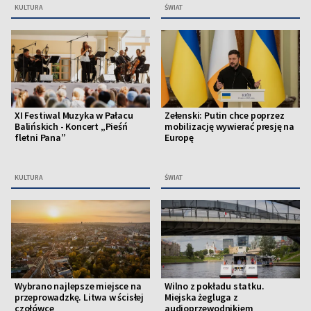
KULTURA
ŚWIAT
XI Festiwal Muzyka w Pałacu
Zełenski: Putin chce poprzez
Balińskich - Koncert „Pieśń
mobilizację wywierać presję na
fletni Pana”
Europę
KULTURA
ŚWIAT
Wybrano najlepsze miejsce na
Wilno z pokładu statku.
przeprowadzkę. Litwa w ścisłej
Miejska żegluga z
czołówce
audioprzewodnikiem