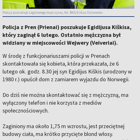
Policja poszukuje zaginionego mężczyzny, fot. BNS/Erikas Ovčarenko
Policja z Pren (Prienai) poszukuje Egidijusa Kiškisa,
który zaginął 6 lutego. Ostatnio mężczyzna był
widziany w miejscowości Wejwery (Veiveriai).
W środę z funkcjonariuszami policji w Prenach
skontaktowała się kobieta, która przekazała, że ​​6
lutego ok. godz. 8.30 jej syn Egidijus Kiškis (urodzony w
1980 r.) opuścił dom z zamiarem wyjazdu do Norwegii.
Do dziś nie można skontaktować się z mężczyzną, ma
wyłączony telefon i nie korzysta z mediów
społecznościowych.
Zaginiony ma około 1,75 m wzrostu, jest przeciętnej
budowy ciała, ma krótko przycięte blond włosy.