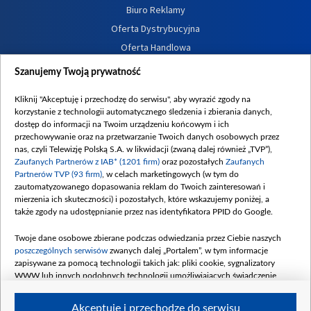
Biuro Reklamy
Oferta Dystrybucyjna
Oferta Handlowa
Dostępność
Szanujemy Twoją prywatność
Moje zgody
Kliknij "Akceptuję i przechodzę do serwisu", aby wyrazić zgody na
Procedura zgłoszeń wewnętrznych
korzystanie z technologii automatycznego śledzenia i zbierania danych,
dostęp do informacji na Twoim urządzeniu końcowym i ich
przechowywanie oraz na przetwarzanie Twoich danych osobowych przez
nas, czyli Telewizję Polską S.A. w likwidacji (zwaną dalej również „TVP”),
Zaufanych Partnerów z IAB* (1201 firm)
oraz pozostałych
Zaufanych
Partnerów TVP (93 firm)
, w celach marketingowych (w tym do
zautomatyzowanego dopasowania reklam do Twoich zainteresowań i
mierzenia ich skuteczności) i pozostałych, które wskazujemy poniżej, a
także zgody na udostępnianie przez nas identyfikatora PPID do Google.
Twoje dane osobowe zbierane podczas odwiedzania przez Ciebie naszych
poszczególnych serwisów
zwanych dalej „Portalem”, w tym informacje
zapisywane za pomocą technologii takich jak: pliki cookie, sygnalizatory
WWW lub innych podobnych technologii umożliwiających świadczenie
dopasowanych i bezpiecznych usług, personalizację treści oraz reklam,
udostępnianie funkcji mediów społecznościowych oraz analizowanie ruchu
Akceptuję i przechodzę do serwisu