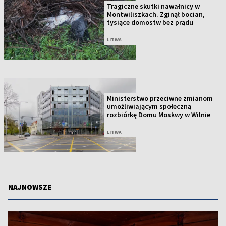
Tragiczne skutki nawałnicy w
Montwiliszkach. Zginął bocian,
tysiące domostw bez prądu
LITWA
Ministerstwo przeciwne zmianom
umożliwiającym społeczną
rozbiórkę Domu Moskwy w Wilnie
LITWA
NAJNOWSZE