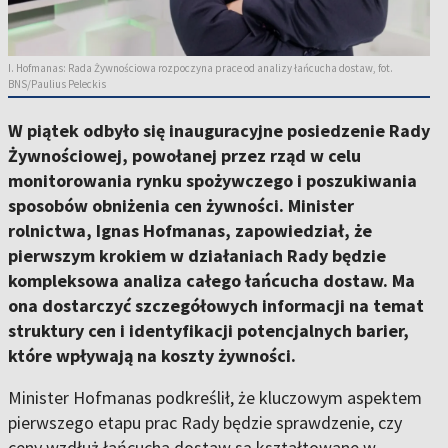
I. Hofmanas: Rada Żywnościowa rozpoczyna prace od analizy łańcucha dostaw, fot.
BNS/Paulius Peleckis
W piątek odbyło się inauguracyjne posiedzenie Rady
Żywnościowej, powołanej przez rząd w celu
monitorowania rynku spożywczego i poszukiwania
sposobów obniżenia cen żywności. Minister
rolnictwa, Ignas Hofmanas, zapowiedział, że
pierwszym krokiem w działaniach Rady będzie
kompleksowa analiza całego łańcucha dostaw. Ma
ona dostarczyć szczegółowych informacji na temat
struktury cen i identyfikacji potencjalnych barier,
które wpływają na koszty żywności.
Minister Hofmanas podkreślił, że kluczowym aspektem
pierwszego etapu prac Rady będzie sprawdzenie, czy
ceny wzdłuż łańcucha dostaw są kształtowane w