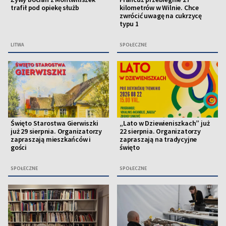
trafił pod opiekę służb
kilometrów w Wilnie. Chce
zwrócić uwagę na cukrzycę
typu 1
LITWA
SPOŁECZNE
Święto Starostwa Gierwiszki
„Lato w Dziewieniszkach” już
już 29 sierpnia. Organizatorzy
22 sierpnia. Organizatorzy
zapraszają mieszkańców i
zapraszają na tradycyjne
gości
święto
SPOŁECZNE
SPOŁECZNE