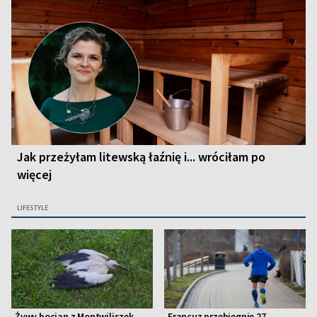
Jak przeżyłam litewską łaźnię i... wróciłam po
więcej
LIFESTYLE
Żywy bocian z Montwiliszek
Francuz przebiegnie 27