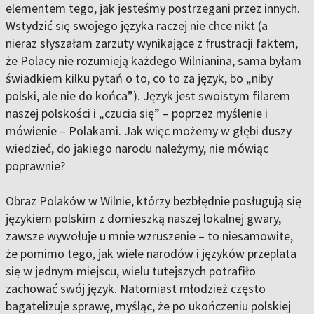
elementem tego, jak jesteśmy postrzegani przez innych.
Wstydzić się swojego języka raczej nie chce nikt (a
nieraz słyszałam zarzuty wynikające z frustracji faktem,
że Polacy nie rozumieją każdego Wilnianina, sama byłam
świadkiem kilku pytań o to, co to za język, bo „niby
polski, ale nie do końca”). Język jest swoistym filarem
naszej polskości i „czucia się” – poprzez myślenie i
mówienie – Polakami. Jak więc możemy w głębi duszy
wiedzieć, do jakiego narodu należymy, nie mówiąc
poprawnie?
Obraz Polaków w Wilnie, którzy bezbłędnie posługują się
językiem polskim z domieszką naszej lokalnej gwary,
zawsze wywołuje u mnie wzruszenie – to niesamowite,
że pomimo tego, jak wiele narodów i języków przeplata
się w jednym miejscu, wielu tutejszych potrafiło
zachować swój język. Natomiast młodzież często
bagatelizuje sprawę, myśląc, że po ukończeniu polskiej