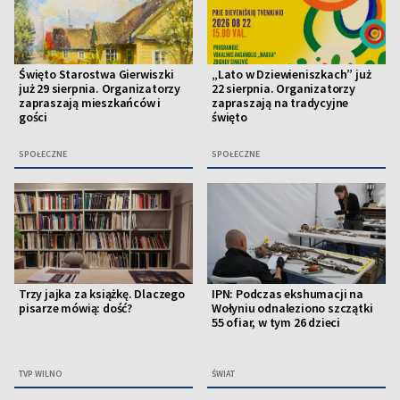
Święto Starostwa Gierwiszki
„Lato w Dziewieniszkach” już
już 29 sierpnia. Organizatorzy
22 sierpnia. Organizatorzy
zapraszają mieszkańców i
zapraszają na tradycyjne
gości
święto
SPOŁECZNE
SPOŁECZNE
Trzy jajka za książkę. Dlaczego
IPN: Podczas ekshumacji na
pisarze mówią: dość?
Wołyniu odnaleziono szczątki
55 ofiar, w tym 26 dzieci
TVP WILNO
ŚWIAT