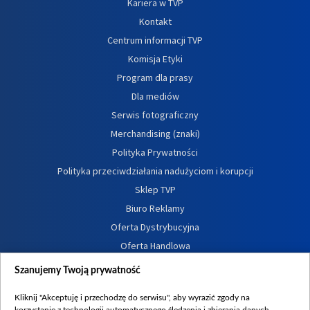
Kariera w TVP
Kontakt
Centrum informacji TVP
Komisja Etyki
Program dla prasy
Dla mediów
Serwis fotograficzny
Merchandising (znaki)
Polityka Prywatności
Polityka przeciwdziałania nadużyciom i korupcji
Sklep TVP
Biuro Reklamy
Oferta Dystrybucyjna
Oferta Handlowa
Dostępność
Szanujemy Twoją prywatność
Moje zgody
Kliknij "Akceptuję i przechodzę do serwisu", aby wyrazić zgody na
Procedura zgłoszeń wewnętrznych