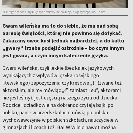
21 lutego obchodzimy Międzynarodowy Dzień Języka Ojczystego, fot. Canva
Gwara wileńska ma to do siebie, że ma nad sobą
aureolę świętości, której nie powinno się dotykać.
Zakazany owoc kusi jednak najbardziej, a do kultu
„gwary” trzeba podejść ostrożnie – bo czym innym
jest gwara, a czym innym kaleczenie języka.
Gwara wileńska, czyli lekkie (bez kalek językowych
wynikających z wpływów języka rosyjskiego i
litewskiego) zapożyczenia czy kresowe „ł” (zwane też
aktorskim, ale my mówiąc „ł” zamiast „eu”, aktorami
nie jesteśmy), jest częścią naszego życia od dziecka.
Rodzice i dziadkowie na dobranoc czytają bajki po
polsku, panie w przedszkolach mówią po polsku,
wychowawczynie w polskich szkołach, nauczyciele w
gimnazjach i liceach też. Ba! W Wilnie nawet można