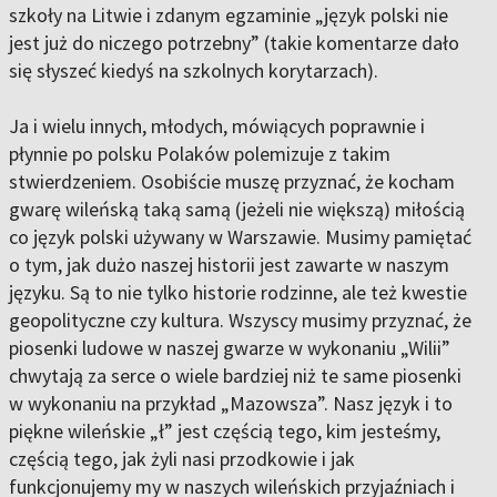
szkoły na Litwie i zdanym egzaminie „język polski nie
jest już do niczego potrzebny” (takie komentarze dało
się słyszeć kiedyś na szkolnych korytarzach).
Ja i wielu innych, młodych, mówiących poprawnie i
płynnie po polsku Polaków polemizuje z takim
stwierdzeniem. Osobiście muszę przyznać, że kocham
gwarę wileńską taką samą (jeżeli nie większą) miłością
co język polski używany w Warszawie. Musimy pamiętać
o tym, jak dużo naszej historii jest zawarte w naszym
języku. Są to nie tylko historie rodzinne, ale też kwestie
geopolityczne czy kultura. Wszyscy musimy przyznać, że
piosenki ludowe w naszej gwarze w wykonaniu „Wilii”
chwytają za serce o wiele bardziej niż te same piosenki
w wykonaniu na przykład „Mazowsza”. Nasz język i to
piękne wileńskie „ł” jest częścią tego, kim jesteśmy,
częścią tego, jak żyli nasi przodkowie i jak
funkcjonujemy my w naszych wileńskich przyjaźniach i