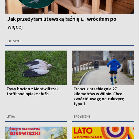
Jak przeżyłam litewską łaźnię i... wróciłam po
więcej
LIFESTYLE
Żywy bocian z Montwiliszek
Francuz przebiegnie 27
trafił pod opiekę służb
kilometrów w Wilnie. Chce
zwrócić uwagę na cukrzycę
typu 1
LITWA
SPOŁECZNE