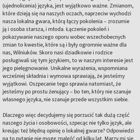
(ujednolicenia) języka, jest wyjątkowo ważne. Zmianom,
które dzieją się na naszych oczach, naprzeciw wychodzi
nasza lokalna gwara, którą łączy pokolenia – zrozumie
ją i osoba starsza, i młoda. Łączenie pokoleń i
pokazywanie naszego oporu wobec wszechobecnych
zmian to kwestie, które są i były ogromnie ważne dla
nas, Wilniuków. Skoro nasi dziadkowie i rodzice
posługiwali się tym językiem, to w naszym interesie jest
jego pielęgnowanie. Unikalne wyrażenia, wspomniana
wcześniej składnia i wymowa sprawiają, że jesteśmy
wyjątkowi. Oszpecanie tego sprawia natomiast, że
jesteśmy po prostu żenujący – bo ten, który nie szanuje
własnego języka, nie szanuje przede wszystkim siebie.
Dlaczego więc decydujemy się porzucić tak dużą część
naszego życia i osobowości, szpecąc nie tylko język, ale
kreując też błędną opinię o lokalnej gwarze? Odpowiedzi
na to pytanie nie mogę znaleźć od kilku lat. Marzy mi się