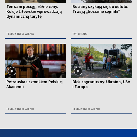
Ten sam pociąg, różne ceny.
Bociany szykują się do odlotu.
Koleje Litewskie wprowadzają
Trwają „bocianie sejmiki”
dynamiczną taryfę
TEMATY INFO WILNO
TVP WILNO
Petrauskas członkiem Polskiej
Blok zagraniczny: Ukraina, USA
Akademii
i Europa
TEMATY INFO WILNO
TEMATY INFO WILNO