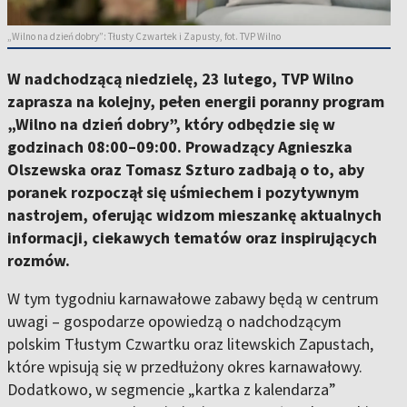
„Wilno na dzień dobry”: Tłusty Czwartek i Zapusty, fot. TVP Wilno
W nadchodzącą niedzielę, 23 lutego, TVP Wilno
zaprasza na kolejny, pełen energii poranny program
„Wilno na dzień dobry”, który odbędzie się w
godzinach 08:00–09:00. Prowadzący Agnieszka
Olszewska oraz Tomasz Szturo zadbają o to, aby
poranek rozpoczął się uśmiechem i pozytywnym
nastrojem, oferując widzom mieszankę aktualnych
informacji, ciekawych tematów oraz inspirujących
rozmów.
W tym tygodniu karnawałowe zabawy będą w centrum
uwagi – gospodarze opowiedzą o nadchodzącym
polskim Tłustym Czwartku oraz litewskich Zapustach,
które wpisują się w przedłużony okres karnawałowy.
Dodatkowo, w segmencie „kartka z kalendarza”