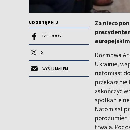
Za nieco pon
UDOSTĘPNIJ
prezydente
FACEBOOK
europejskim
X
Rozmowa And
Ukrainie, wsp
WYŚLIJ MAILEM
natomiast do
przekazanie 
zakończyć wo
spotkanie ne
Natomiast pr
porozumieni
trwają. Podc