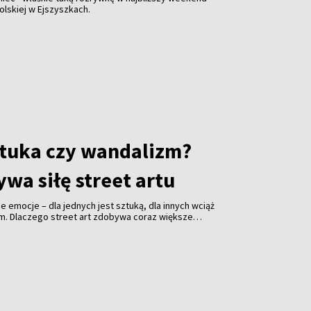
olskiej w Ejszyszkach.
sztuka czy wandalizm?
wa siłę street artu
jne emocje – dla jednych jest sztuką, dla innych wciąż
em. Dlaczego street art zdobywa coraz większe
i jakie znaczenie ma festiwal „Meeting of Styles” dla