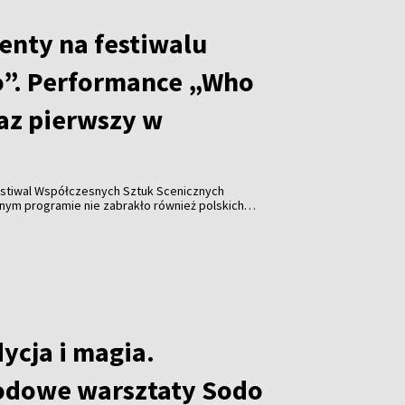
enty na festiwalu
”. Performance „Who
raz pierwszy w
stiwal Współczesnych Sztuk Scenicznych
y w historii wydarzenia pojawiła się współpraca z
Katarzyną Leszek, które zaprezentowały performance
ycja i magia.
odowe warsztaty Sodo