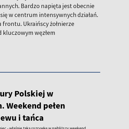
rannych. Bardzo napięta jest obecnie
 się w centrum intensywnych działań.
frontu. Ukraińscy żołnierze
nad kluczowym węzłem
ury Polskiej w
h. Weekend pełen
iewu i tańca
niec - właśnie taką rozrywkę w najbliższy weekend