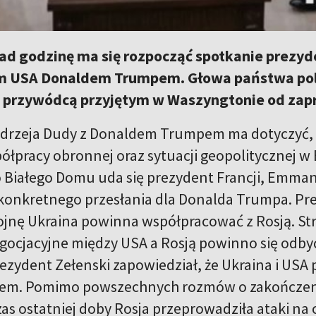
ad godzinę ma się rozpocząć spotkanie prezyd
m USA Donaldem Trumpem. Głowa państwa pol
 przywódcą przyjętym w Waszyngtonie od zapr
rzeja Dudy z Donaldem Trumpem ma dotyczyć, m
ółpracy obronnej oraz sytuacji geopolitycznej w 
 Białego Domu uda się prezydent Francji, Emman
konkretnego przesłania dla Donalda Trumpa. Pre
jnę Ukraina powinna współpracować z Rosją. Stro
gocjacyjne między USA a Rosją powinno się odbyć
ezydent Zełenski zapowiedział, że Ukraina i USA
em. Pomimo powszechnych rozmów o zakończeniu
zas ostatniej doby Rosja przeprowadziła ataki na