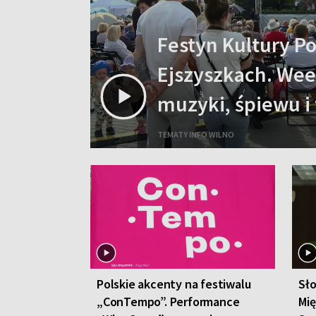
Festyn Kultury Po
Ejszyszkach. We
muzyki, śpiewu i
TEMATY INFO WILNO
Polskie akcenty na festiwalu
Sło
„ConTempo”. Performance
Mi