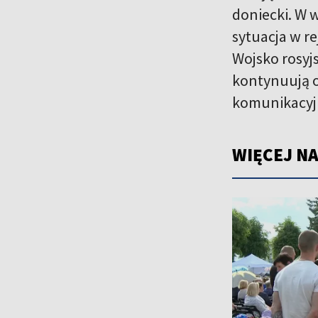
doniecki. W w
sytuacja w r
Wojsko rosyj
kontynuują o
komunikacyj
WIĘCEJ NA