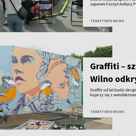
zapewni Festyn Kultury P
TEMATY INFO WILNO
Graffiti – 
Wilno odkry
Graffiti od lat budzi skra
kojarzy się z wandalizm
uznanie na całym świecie 
Wilna?
TEMATY INFO WILNO