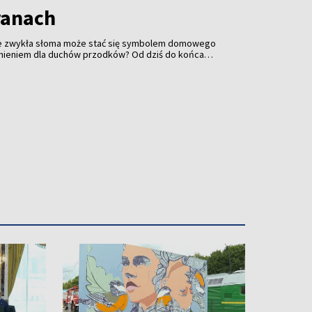
ranach
 że zwykła słoma może stać się symbolem domowego
m dla duchów przodków? Od dziś do końca
y w Koiranach zamienił się w stolicę tradycyjnego
 tam międzynarodowe warsztaty „Sodo rēda”,
e z Litwy, Estonii i Ukrainy uczą sztuki tworzenia
ycyjnych ozdób symbolizujących harmonię i ochronę