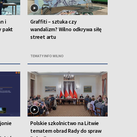
n i
Graffiti – sztuka czy
y pakt
wandalizm? Wilno odkrywa siłę
street artu
TEMATY INFO WILNO
jonie
Polskie szkolnictwo na Litwie
tematem obrad Rady do spraw