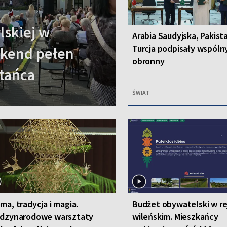
lskiej w
Arabia Saudyjska, Pakista
Turcja podpisały wspóln
ekend pełen
obronny
 tańca
ŚWIAT
ma, tradycja i magia.
Budżet obywatelski w re
ędzynarodowe warsztaty
wileńskim. Mieszkańcy