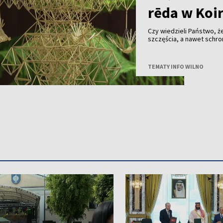
rēda w Koi
Czy wiedzieli Państwo,
szczęścia, a nawet schronienie
tygodnia Ogród Botaniczn
rzemiosła. Odbywają się
podczas których mistrzowi
TEMATY INFO WILNO
słomianych sadów - trad
domowego ogniska.