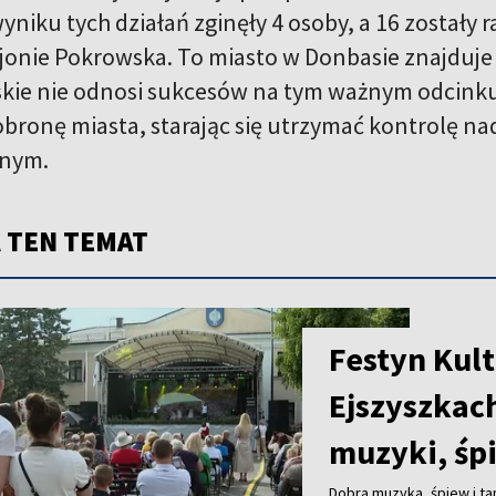
yniku tych działań zginęły 4 osoby, a 16 zostały 
ejonie Pokrowska. To miasto w Donbasie znajduje
skie nie odnosi sukcesów na tym ważnym odcinku 
bronę miasta, starając się utrzymać kontrolę 
nym.
 TEN TEMAT
Festyn Kult
Ejszyszkac
muzyki, śp
Dobra muzyka, śpiew i ta