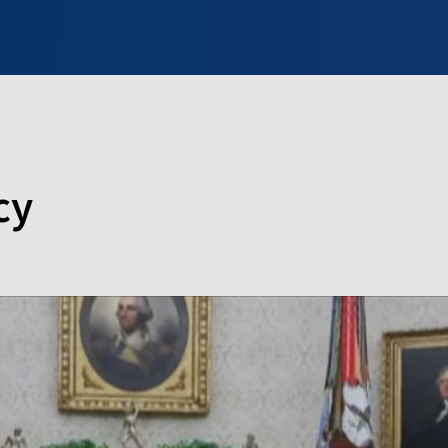
INFO WILNO
WILNO NA DZIEŃ DOBRY
PROGRAMY
ZGŁOŚ
cy