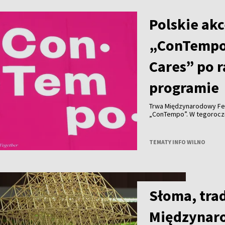
Polskie akc
„ConTempo
Cares” po 
programie
Trwa Międzynarodowy Fe
„ConTempo”. W tegorocznym programie nie zabrakło również polskich
akcentów. Po raz pierwsz
Agnieszką Brzezińską i 
„Who Cares”.
TEMATY INFO WILNO
Słoma, trad
Międzynar