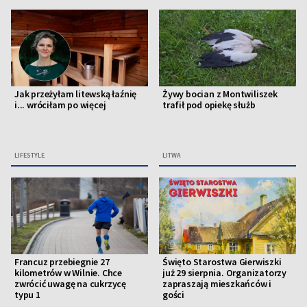
Jak przeżyłam litewską łaźnię
Żywy bocian z Montwiliszek
i... wróciłam po więcej
trafił pod opiekę służb
LIFESTYLE
LITWA
Francuz przebiegnie 27
Święto Starostwa Gierwiszki
kilometrów w Wilnie. Chce
już 29 sierpnia. Organizatorzy
zwrócić uwagę na cukrzycę
zapraszają mieszkańców i
typu 1
gości