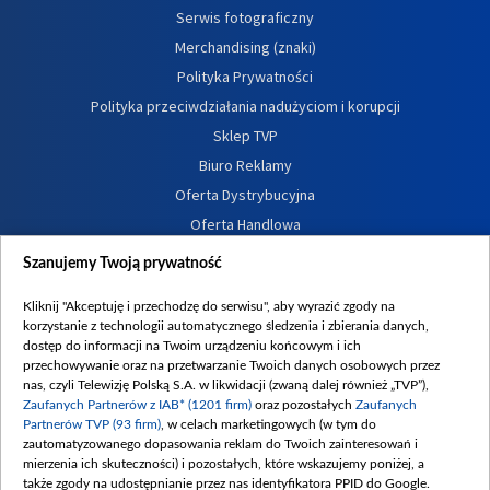
Serwis fotograficzny
Merchandising (znaki)
Polityka Prywatności
Polityka przeciwdziałania nadużyciom i korupcji
Sklep TVP
Biuro Reklamy
Oferta Dystrybucyjna
Oferta Handlowa
Dostępność
Szanujemy Twoją prywatność
Moje zgody
Kliknij "Akceptuję i przechodzę do serwisu", aby wyrazić zgody na
Procedura zgłoszeń wewnętrznych
korzystanie z technologii automatycznego śledzenia i zbierania danych,
dostęp do informacji na Twoim urządzeniu końcowym i ich
przechowywanie oraz na przetwarzanie Twoich danych osobowych przez
nas, czyli Telewizję Polską S.A. w likwidacji (zwaną dalej również „TVP”),
Zaufanych Partnerów z IAB* (1201 firm)
oraz pozostałych
Zaufanych
Partnerów TVP (93 firm)
, w celach marketingowych (w tym do
zautomatyzowanego dopasowania reklam do Twoich zainteresowań i
mierzenia ich skuteczności) i pozostałych, które wskazujemy poniżej, a
także zgody na udostępnianie przez nas identyfikatora PPID do Google.