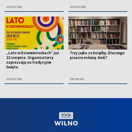
SPOŁECZNE
SPOŁECZNE
„Lato w Dziewieniszkach” już
Trzy jajka za książkę. Dlaczego
22 sierpnia. Organizatorzy
pisarze mówią: dość?
zapraszają na tradycyjne
święto
SPOŁECZNE
TVP WILNO