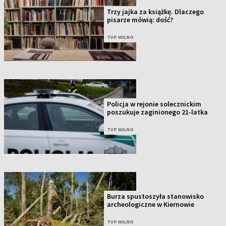
Trzy jajka za książkę. Dlaczego
pisarze mówią: dość?
TVP WILNO
Policja w rejonie solecznickim
poszukuje zaginionego 21-latka
TVP WILNO
Burza spustoszyła stanowisko
archeologiczne w Kiernowie
TVP WILNO