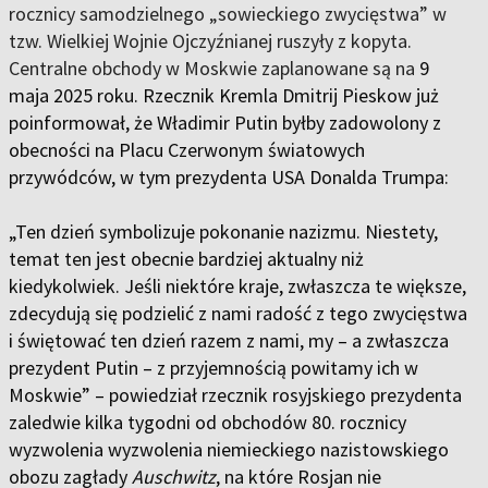
rocznicy samodzielnego „sowieckiego zwycięstwa” w
tzw. Wielkiej Wojnie Ojczyźnianej ruszyły z kopyta.
Centralne obchody w Moskwie zaplanowane są na
9
maja 2025 roku. Rzecznik Kremla Dmitrij Pieskow już
poinformował, że Władimir Putin byłby zadowolony z
obecności na Placu Czerwonym światowych
przywódców, w tym prezydenta USA Donalda Trumpa:
„Ten dzień symbolizuje pokonanie nazizmu. Niestety,
temat ten jest obecnie bardziej aktualny niż
kiedykolwiek. Jeśli niektóre kraje, zwłaszcza te większe,
zdecydują się podzielić z nami radość z tego zwycięstwa
i świętować ten dzień razem z nami, my
–
a zwłaszcza
prezydent Putin
–
z przyjemnością powitamy ich w
Moskwie”
–
powiedział rzecznik rosyjskiego prezydenta
zaledwie kilka tygodni od obchodów 80. rocznicy
wyzwolenia wyzwolenia niemieckiego nazistowskiego
obozu zagłady
Auschwitz
, na które Rosjan nie