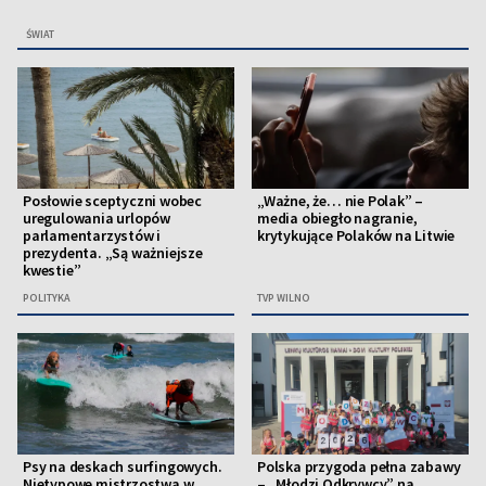
ŚWIAT
Posłowie sceptyczni wobec
„Ważne, że… nie Polak” –
uregulowania urlopów
media obiegło nagranie,
parlamentarzystów i
krytykujące Polaków na Litwie
prezydenta. „Są ważniejsze
kwestie”
POLITYKA
TVP WILNO
Psy na deskach surfingowych.
Polska przygoda pełna zabawy
Nietypowe mistrzostwa w
– „Młodzi Odkrywcy” na