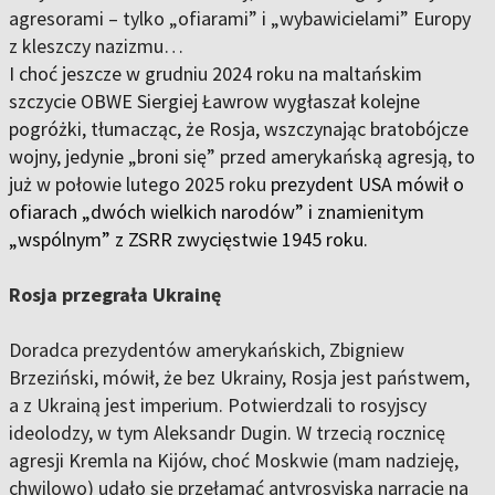
agresorami
–
tylko „ofiarami” i „wybawicielami” Europy
z kleszczy nazizmu…
I choć jeszcze w grudniu 2024 roku na maltańskim
szczycie OBWE Siergiej Ławrow wygłaszał kolejne
pogróżki, tłumacząc, że Rosja, wszczynając bratobójcze
wojny, jedynie „broni się” przed amerykańską agresją, to
już w połowie lutego 2025 roku
prezydent USA mówił o
ofiarach „dwóch wielkich narodów” i znamienitym
„wspólnym” z ZSRR zwycięstwie 1945 roku.
Rosja przegrała Ukrainę
Doradca prezydentów amerykańskich, Zbigniew
Brzeziński, mówił, że bez Ukrainy, Rosja jest państwem,
a z Ukrainą jest imperium. Potwierdzali to rosyjscy
ideolodzy, w tym Aleksandr Dugin. W trzecią rocznicę
agresji Kremla na Kijów, choć Moskwie (mam nadzieję,
chwilowo) udało się przełamać antyrosyjską narrację na