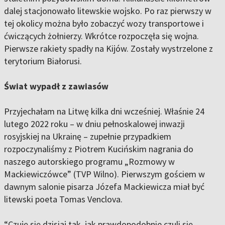
dalej stacjonowało litewskie wojsko. Po raz pierwszy w
tej okolicy można było zobaczyć wozy transportowe i
ćwiczących żołnierzy. Wkrótce rozpoczęła się wojna.
Pierwsze rakiety spadły na Kijów. Zostały wystrzelone z
terytorium Białorusi.
Świat wypadł z zawiasów
Przyjechałam na Litwę kilka dni wcześniej. Właśnie 24
lutego 2022 roku – w dniu pełnoskalowej inwazji
rosyjskiej na Ukrainę – zupełnie przypadkiem
rozpoczynaliśmy z Piotrem Kucińskim nagrania do
naszego autorskiego programu „Rozmowy w
Mackiewiczówce” (TVP Wilno). Pierwszym gościem w
dawnym salonie pisarza Józefa Mackiewicza miał być
litewski poeta Tomas Venclova.
“Czuję się dzisiaj tak, jak prawdopodobnie czuli się