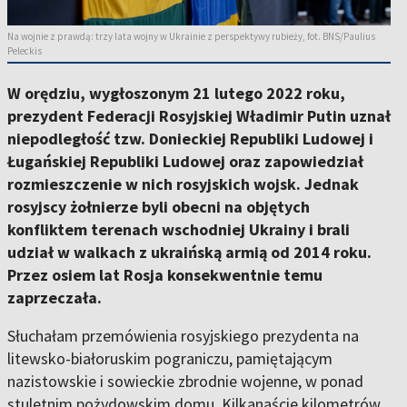
Na wojnie z prawdą: trzy lata wojny w Ukrainie z perspektywy rubieży, fot. BNS/Paulius
Peleckis
W orędziu, wygłoszonym 21 lutego 2022 roku,
prezydent Federacji Rosyjskiej Władimir Putin uznał
niepodległość tzw. Donieckiej Republiki Ludowej i
Ługańskiej Republiki Ludowej oraz zapowiedział
rozmieszczenie w nich rosyjskich wojsk. Jednak
rosyjscy żołnierze byli obecni na objętych
konfliktem terenach wschodniej Ukrainy i brali
udział w walkach z ukraińską armią od 2014 roku.
Przez osiem lat Rosja konsekwentnie temu
zaprzeczała.
Słuchałam przemówienia rosyjskiego prezydenta na
litewsko-białoruskim pograniczu, pamiętającym
nazistowskie i sowieckie zbrodnie wojenne, w ponad
stuletnim pożydowskim domu. Kilkanaście kilometrów