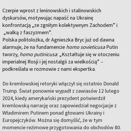
Czerpie wprost z leninowskich i stalinowskich
dyskursów, motywując napaść na Ukrainę
konfrontacją
„
ze zgniłym kolektywnym Zachodem” i
„
walką z faszyzmem”.
Polska politolożka, dr Agnieszka Bryc już od dawna
alarmuje, że na fundamencie
homo sovieticusa
Putin
tworzy,
homo putinicusa
: „Kształtuje się w otoczeniu
imperialnej Rosji i jej nostalgii za wielkością”
–
podkreślała w rozmowie z nami ekspertka.
Do kremlowskiej retoryki włączył się ostatnio Donald
Trump. Świat ponownie wypadł z zawiasów 12 lutego
2024, kiedy amerykański prezydent potwierdził
kremlowską narrację oraz zapowiedział negocjacje z
Władimirem Putinem ponad głowami Ukrainy i
Europejczyków. Można się domyślić, że w tym
momencie reżimowe przygotowania do obchodów 80.