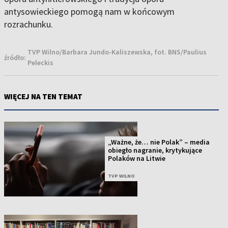
antysowieckiego pomogą nam w końcowym
rozrachunku.
TVP Wilno/Barbara Jundo-Kaliszewska, fot. BNS/Paulius
źródło:
Peleckis
WIĘCEJ NA TEN TEMAT
„Ważne, że… nie Polak” – media
obiegło nagranie, krytykujące
Polaków na Litwie
TVP WILNO