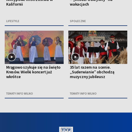
Kalifornii
wakacjach
LIFESTYLE
SPOŁECZNE
Mrągowo szykuje się na święto
35 lat razem na scenie.
Kresów. Wielki koncert już
„Suderwianie” obchodzą
wkrótce
muzyczny jubileusz
TEMATY INFO WILNO
TEMATY INFO WILNO