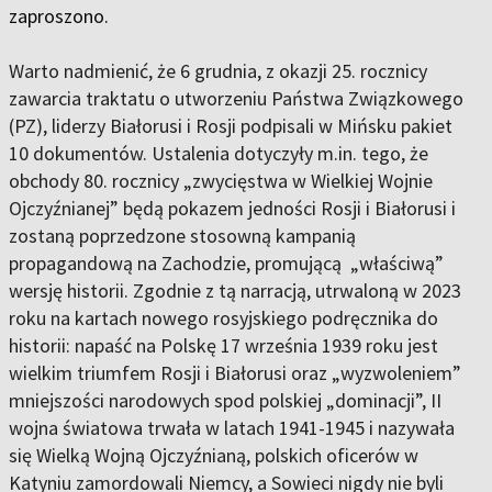
zaproszono.
Warto nadmienić, że 6 grudnia, z okazji 25. rocznicy
zawarcia traktatu o utworzeniu Państwa Związkowego
(PZ), liderzy Białorusi i Rosji podpisali w Mińsku pakiet
10 dokumentów. Ustalenia dotyczyły m.in. tego, że
obchody 80. rocznicy
„
zwycięstwa w Wielkiej Wojnie
Ojczyźnianej” będą pokazem jedności Rosji i Białorusi i
zostaną poprzedzone stosowną kampanią
propagandową na Zachodzie, promującą
„
właściwą”
wersję historii. Zgodnie z tą narracją, utrwaloną w 2023
roku na kartach nowego rosyjskiego podręcznika do
historii: napaść na Polskę 17 września 1939 roku jest
wielkim triumfem Rosji i Białorusi oraz „wyzwoleniem”
mniejszości narodowych spod polskiej „dominacji”, II
wojna światowa trwała w latach 1941-1945 i nazywała
się Wielką Wojną Ojczyźnianą, polskich oficerów w
Katyniu zamordowali Niemcy, a Sowieci nigdy nie byli