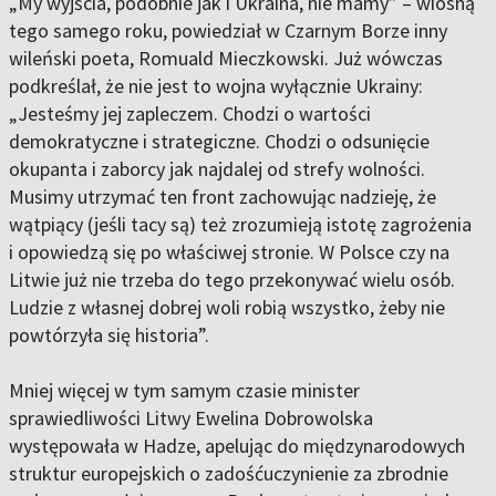
„My wyjścia, podobnie jak i Ukraina, nie mamy” – wiosną
tego samego roku, powiedział w Czarnym Borze inny
wileński poeta, Romuald Mieczkowski. Już wówczas
podkreślał, że nie jest to wojna wyłącznie Ukrainy:
„Jesteśmy jej zapleczem. Chodzi o wartości
demokratyczne i strategiczne. Chodzi o odsunięcie
okupanta i zaborcy jak najdalej od strefy wolności.
Musimy utrzymać ten front zachowując nadzieję, że
wątpiący (jeśli tacy są) też zrozumieją istotę zagrożenia
i opowiedzą się po właściwej stronie. W Polsce czy na
Litwie już nie trzeba do tego przekonywać wielu osób.
Ludzie z własnej dobrej woli robią wszystko, żeby nie
powtórzyła się historia”.
Mniej więcej w tym samym czasie minister
sprawiedliwości Litwy Ewelina Dobrowolska
występowała w Hadze, apelując do międzynarodowych
struktur europejskich o zadośćuczynienie za zbrodnie