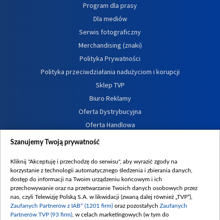
Program dla prasy
Dla mediów
Serwis fotograficzny
Merchandising (znaki)
Polityka Prywatności
Polityka przeciwdziałania nadużyciom i korupcji
Sklep TVP
Biuro Reklamy
Oferta Dystrybucyjna
Oferta Handlowa
Dostępność
Szanujemy Twoją prywatność
Moje zgody
Kliknij "Akceptuję i przechodzę do serwisu", aby wyrazić zgody na
Procedura zgłoszeń wewnętrznych
korzystanie z technologii automatycznego śledzenia i zbierania danych,
dostęp do informacji na Twoim urządzeniu końcowym i ich
przechowywanie oraz na przetwarzanie Twoich danych osobowych przez
nas, czyli Telewizję Polską S.A. w likwidacji (zwaną dalej również „TVP”),
Zaufanych Partnerów z IAB* (1201 firm)
oraz pozostałych
Zaufanych
Partnerów TVP (93 firm)
, w celach marketingowych (w tym do