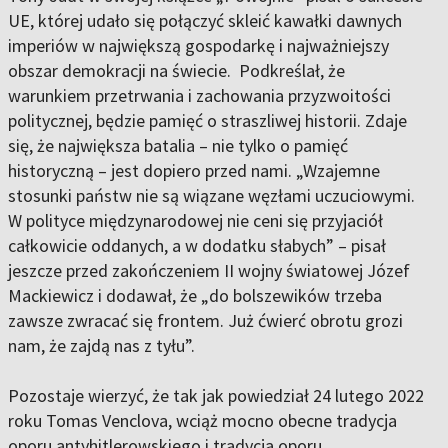
UE, której udało się połączyć skleić kawałki dawnych
imperiów w największą gospodarkę i najważniejszy
obszar demokracji na świecie.
Podkreślał, że
warunkiem przetrwania i zachowania przyzwoitości
politycznej, będzie pamięć o straszliwej historii. Zdaje
się, że największa batalia – nie tylko o pamięć
historyczną – jest dopiero przed nami. „Wzajemne
stosunki państw nie są wiązane węzłami uczuciowymi.
W polityce międzynarodowej nie ceni się przyjaciół
całkowicie oddanych, a w dodatku słabych” – pisał
jeszcze przed zakończeniem II wojny światowej Józef
Mackiewicz i dodawał, że „do bolszewików trzeba
zawsze zwracać się frontem. Już ćwierć obrotu grozi
nam, że zajdą nas z tyłu”.
Pozostaje wierzyć, że tak jak powiedział 24 lutego 2022
roku Tomas Venclova, wciąż mocno obecne tradycja
oporu antyhitlerowskiego i tradycja oporu