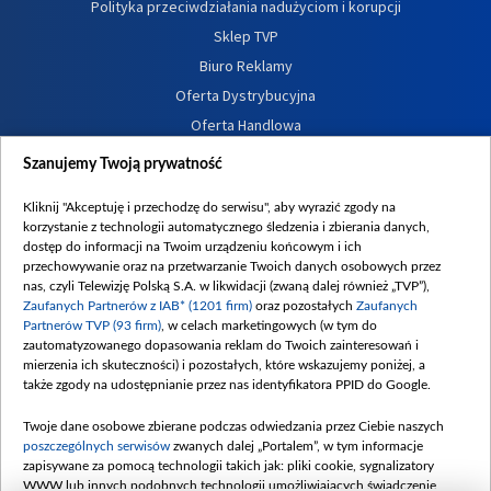
Polityka przeciwdziałania nadużyciom i korupcji
Sklep TVP
Biuro Reklamy
Oferta Dystrybucyjna
Oferta Handlowa
Dostępność
Szanujemy Twoją prywatność
Moje zgody
Kliknij "Akceptuję i przechodzę do serwisu", aby wyrazić zgody na
Procedura zgłoszeń wewnętrznych
korzystanie z technologii automatycznego śledzenia i zbierania danych,
dostęp do informacji na Twoim urządzeniu końcowym i ich
przechowywanie oraz na przetwarzanie Twoich danych osobowych przez
nas, czyli Telewizję Polską S.A. w likwidacji (zwaną dalej również „TVP”),
Zaufanych Partnerów z IAB* (1201 firm)
oraz pozostałych
Zaufanych
Partnerów TVP (93 firm)
, w celach marketingowych (w tym do
zautomatyzowanego dopasowania reklam do Twoich zainteresowań i
mierzenia ich skuteczności) i pozostałych, które wskazujemy poniżej, a
także zgody na udostępnianie przez nas identyfikatora PPID do Google.
Twoje dane osobowe zbierane podczas odwiedzania przez Ciebie naszych
poszczególnych serwisów
zwanych dalej „Portalem”, w tym informacje
zapisywane za pomocą technologii takich jak: pliki cookie, sygnalizatory
WWW lub innych podobnych technologii umożliwiających świadczenie