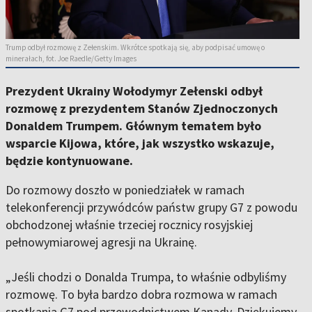
Trump odbył rozmowę z Zełenskim. Wkrótce spotkają się, aby podpisać umowę o
minerałach, fot. Joe Raedle/Getty Images
Prezydent Ukrainy Wołodymyr Zełenski odbył
rozmowę z prezydentem Stanów Zjednoczonych
Donaldem Trumpem. Głównym tematem było
wsparcie Kijowa, które, jak wszystko wskazuje,
będzie kontynuowane.
Do rozmowy doszło w poniedziałek w ramach
telekonferencji przywódców państw grupy G7 z powodu
obchodzonej właśnie trzeciej rocznicy rosyjskiej
pełnowymiarowej agresji na Ukrainę.
„Jeśli chodzi o Donalda Trumpa, to właśnie odbyliśmy
rozmowę. To była bardzo dobra rozmowa w ramach
spotkania G7 pod przewodnictwem Kanady. Dziękujemy