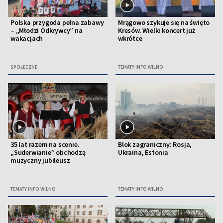
Polska przygoda pełna zabawy
Mrągowo szykuje się na święto
– „Młodzi Odkrywcy” na
Kresów. Wielki koncert już
wakacjach
wkrótce
SPOŁECZNE
TEMATY INFO WILNO
35 lat razem na scenie.
Blok zagraniczny: Rosja,
„Suderwianie” obchodzą
Ukraina, Estonia
muzyczny jubileusz
TEMATY INFO WILNO
TEMATY INFO WILNO