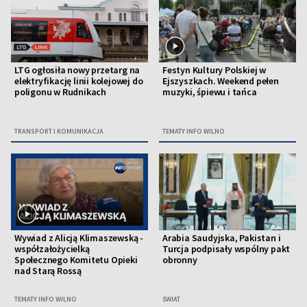
LTG ogłosiła nowy przetarg na
Festyn Kultury Polskiej w
elektryfikację linii kolejowej do
Ejszyszkach. Weekend pełen
poligonu w Rudnikach
muzyki, śpiewu i tańca
TRANSPORT I KOMUNIKACJA
TEMATY INFO WILNO
Wywiad z Alicją Klimaszewską -
Arabia Saudyjska, Pakistan i
współzałożycielką
Turcja podpisały wspólny pakt
Społecznego Komitetu Opieki
obronny
nad Starą Rossą
TEMATY INFO WILNO
ŚWIAT