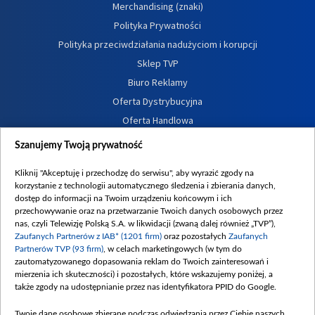
Merchandising (znaki)
Polityka Prywatności
Polityka przeciwdziałania nadużyciom i korupcji
Sklep TVP
Biuro Reklamy
Oferta Dystrybucyjna
Oferta Handlowa
Dostępność
Szanujemy Twoją prywatność
Moje zgody
Kliknij "Akceptuję i przechodzę do serwisu", aby wyrazić zgody na
Procedura zgłoszeń wewnętrznych
korzystanie z technologii automatycznego śledzenia i zbierania danych,
dostęp do informacji na Twoim urządzeniu końcowym i ich
przechowywanie oraz na przetwarzanie Twoich danych osobowych przez
nas, czyli Telewizję Polską S.A. w likwidacji (zwaną dalej również „TVP”),
Zaufanych Partnerów z IAB* (1201 firm)
oraz pozostałych
Zaufanych
Partnerów TVP (93 firm)
, w celach marketingowych (w tym do
zautomatyzowanego dopasowania reklam do Twoich zainteresowań i
mierzenia ich skuteczności) i pozostałych, które wskazujemy poniżej, a
także zgody na udostępnianie przez nas identyfikatora PPID do Google.
Twoje dane osobowe zbierane podczas odwiedzania przez Ciebie naszych