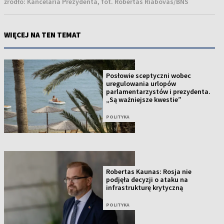
źródło:
Kancelaria Prezydenta, fot. Robertas Riabovas/BNS
WIĘCEJ NA TEN TEMAT
Posłowie sceptyczni wobec
uregulowania urlopów
parlamentarzystów i prezydenta.
„Są ważniejsze kwestie”
POLITYKA
Robertas Kaunas: Rosja nie
podjęła decyzji o ataku na
infrastrukturę krytyczną
POLITYKA