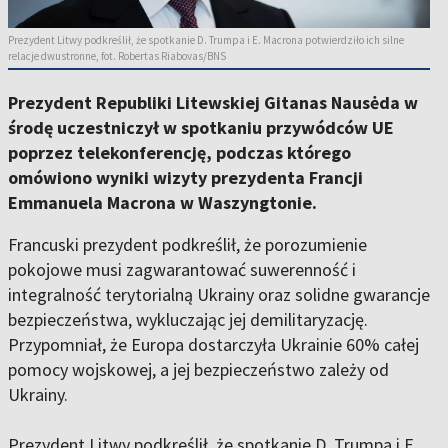
Prezydent Litwy podkreślił, że spotkanie D. Trumpa i E. Macrona potwierdziło ich silne
relacje dwustronne, fot. Robertas Riabovas/BNS
Prezydent Republiki Litewskiej Gitanas Nausėda w
środę uczestniczył w spotkaniu przywódców UE
poprzez telekonferencję, podczas którego
omówiono wyniki wizyty prezydenta Francji
Emmanuela Macrona w Waszyngtonie.
Francuski prezydent podkreślił, że porozumienie
pokojowe musi zagwarantować suwerenność i
integralność terytorialną Ukrainy oraz solidne gwarancje
bezpieczeństwa, wykluczając jej demilitaryzację.
Przypomniał, że Europa dostarczyła Ukrainie 60% całej
pomocy wojskowej, a jej bezpieczeństwo zależy od
Ukrainy.
Prezydent Litwy podkreślił, że spotkanie D. Trumpa i E.