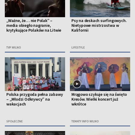
„Ważne, że… nie Polak” –
Psy na deskach surfingowych.
media obiegło nagranie,
Nietypowe mistrzostwa w
krytykujące Polaków na Litwie
Kalifornii
TVP WILNO
LIFESTYLE
Polska przygoda pełna zabawy
Mrągowo szykuje się na święto
– „Młodzi Odkrywcy” na
Kresów. Wielki koncert już
wakacjach
wkrótce
SPOŁECZNE
TEMATY INFO WILNO