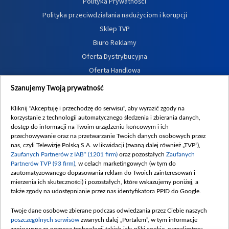
Polityka Prywatności
Polityka przeciwdziałania nadużyciom i korupcji
Sklep TVP
Biuro Reklamy
Oferta Dystrybucyjna
Oferta Handlowa
Dostępność
Szanujemy Twoją prywatność
Moje zgody
Kliknij "Akceptuję i przechodzę do serwisu", aby wyrazić zgody na
Procedura zgłoszeń wewnętrznych
korzystanie z technologii automatycznego śledzenia i zbierania danych,
dostęp do informacji na Twoim urządzeniu końcowym i ich
przechowywanie oraz na przetwarzanie Twoich danych osobowych przez
nas, czyli Telewizję Polską S.A. w likwidacji (zwaną dalej również „TVP”),
Zaufanych Partnerów z IAB* (1201 firm)
oraz pozostałych
Zaufanych
Partnerów TVP (93 firm)
, w celach marketingowych (w tym do
zautomatyzowanego dopasowania reklam do Twoich zainteresowań i
mierzenia ich skuteczności) i pozostałych, które wskazujemy poniżej, a
także zgody na udostępnianie przez nas identyfikatora PPID do Google.
Twoje dane osobowe zbierane podczas odwiedzania przez Ciebie naszych
poszczególnych serwisów
zwanych dalej „Portalem”, w tym informacje