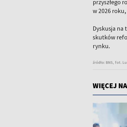
przyszłego ro
w 2026 roku, 
Dyskusja na 
skutków refo
rynku.
źródło:
BNS, fot. L
WIĘCEJ NA