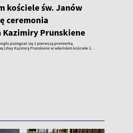
m kościele św. Janów
ię ceremonia
 Kazimiry Prunskiene
ogło pożegnać się z pierwszą premierką
j Litwy Kazimirą Prunskien
ė
w wileńskim kościele św.
ch od 14 do 20. Wieczorem w kościele odprawione
.