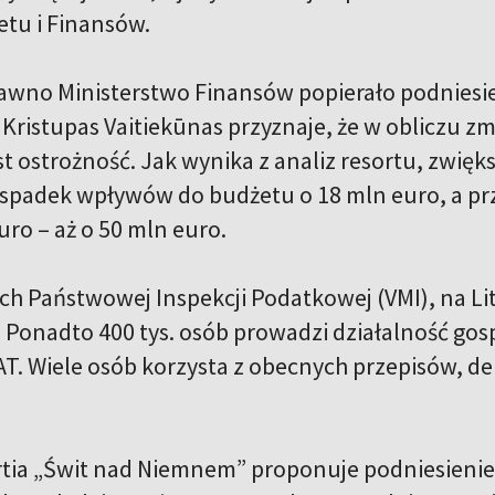
etu i Finansów.
awno Ministerstwo Finansów popierało podniesie
Kristupas Vaitiekūnas przyznaje, że w obliczu zmi
t ostrożność. Jak wynika z analiz resortu, zwięk
 spadek wpływów do budżetu o 18 mln euro, a p
euro – aż o 50 mln euro.
 Państwowej Inspekcji Podatkowej (VMI), na Litwi
T. Ponadto 400 tys. osób prowadzi działalność gospo
AT. Wiele osób korzysta z obecnych przepisów, de
tia „Świt nad Niemnem” proponuje podniesienie p