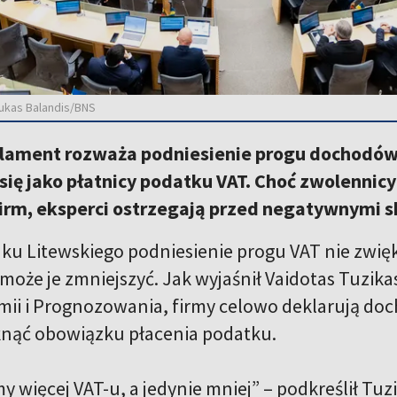
Lukas Balandis/BNS
rlament rozważa podniesienie progu dochodów,
się jako płatnicy podatku VAT. Choć zwolennic
firm, eksperci ostrzegają przed negatywnymi s
u Litewskiego podniesienie progu VAT nie zwi
 może je zmniejszyć. Jak wyjaśnił Vaidotas Tuz
i i Prognozowania, firmy celowo deklarują doch
knąć obowiązku płacenia podatku.
my więcej VAT-u, a jedynie mniej” – podkreślił Tu