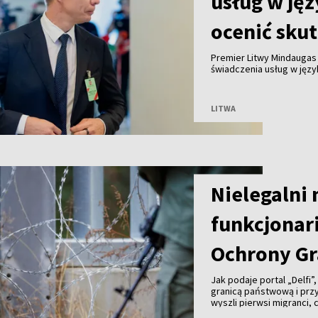
usług w jęz
ocenić skut
Premier Litwy Mindaugas
świadczenia usług w języ
których mieszkańców tak
grup społecznych – m.in. 
indywidualnie.
LITWA
Nielegalni
funkcjonari
Ochrony Gr
Jak podaje portal „Delfi”
granicą państwową i prz
wyszli pierwsi migranci,
kajdankami. Chwilę późni