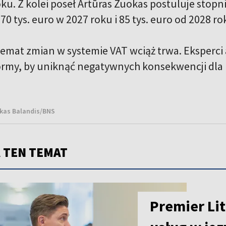
ku. Z kolei poseł Artūras Zuokas postuluje stopni
70 tys. euro w 2027 roku i 85 tys. euro od 2028 ro
temat zmian w systemie VAT wciąż trwa. Eksperci
rmy, by uniknąć negatywnych konsekwencji dla b
ukas Balandis/BNS
 TEN TEMAT
Premier Lit