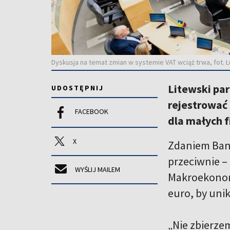
Dyskusja na temat zmian w systemie VAT wciąż trwa, fot. 
Litewski pa
UDOSTĘPNIJ
rejestrować 
FACEBOOK
dla małych 
X
Zdaniem Bank
przeciwnie –
WYŚLIJ MAILEM
Makroekonomi
euro, by uni
„Nie zbierze