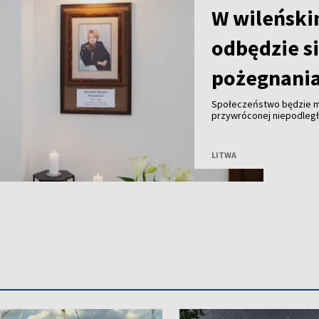
W wileński
odbędzie s
pożegnania
Społeczeństwo będzie m
przywróconej niepodległe
Janów w środę w godzina
będą msze św. za zmarłą
LITWA