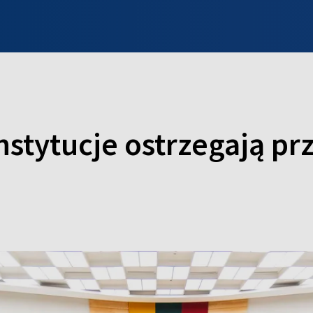
INFO WILNO
WILNO NA DZIEŃ DOBRY
PROGRAMY
ZGŁOŚ
nstytucje ostrzegają pr