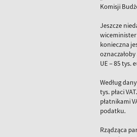
Komisji Budż
Jeszcze nied
wiceminister 
konieczna jes
oznaczałoby
UE – 85 tys. 
Według danych
tys. płaci VA
płatnikami V
podatku.
Rządząca par