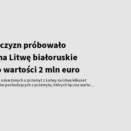
uszy. Wobec przewagi liczebnej napastników
eni się wycofać.
czyzn próbowało
na Litwę białoruskie
 wartości 2 mln euro
oskarżonych o przemyt z Łotwy na Litwę kilkuset
ów pochodzących z przemytu, których łączna wartość
– poinformowała w środę Prokuratura Generalna Litwy.