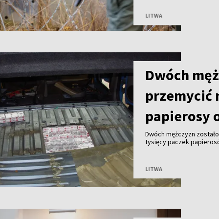
zaatakowały funkcjonari
pogranicznicy byli zmusz
LITWA
Dwóch męż
przemycić 
papierosy o
Dwóch mężczyzn zostało 
tysięcy paczek papieros
przekraczała 2 mln euro 
LITWA