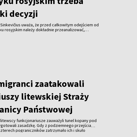
yku rosyjskim trzeba
ki decyzji
 Sinkevičius uważa, że przed całkowitym odejściem od
ku rosyjskim należy dokładnie przeanalizować,
a decyzja dotknie. Jego zdaniem sytuację różnych
obywateli Rosji, Białorusi i Ukrainy – należy oceniać
 migranci zaatakowali
uszy litewskiej Straży
anicy Państwowej
, litewscy funkcjonariusze zauważyli tunel kopany pod
ygotowali zasadzkę. Gdy z podziemnego przejścia
 czterech pograniczników zatrzymało ich i skuło
ej z tunelu wyszło około 20 kolejnych osób, które