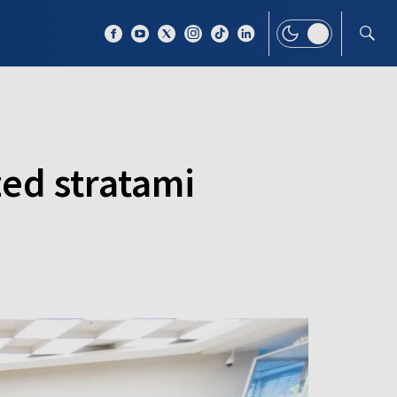
 TEMAT
WIĘCEJ
zed stratami