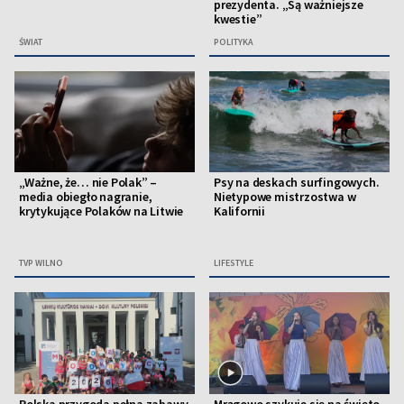
prezydenta. „Są ważniejsze
kwestie”
ŚWIAT
POLITYKA
„Ważne, że… nie Polak” –
Psy na deskach surfingowych.
media obiegło nagranie,
Nietypowe mistrzostwa w
krytykujące Polaków na Litwie
Kalifornii
TVP WILNO
LIFESTYLE
Polska przygoda pełna zabawy
Mrągowo szykuje się na święto