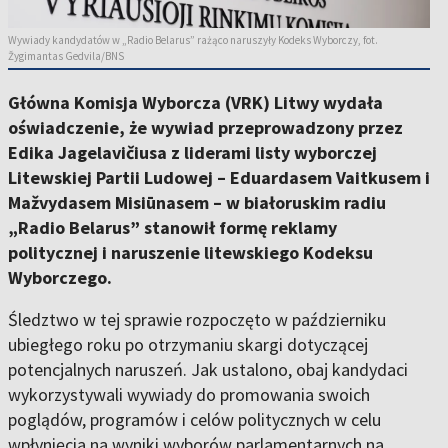
Wywiady kandydatów w „Radio Belarus” rażąco naruszyły Kodeks Wyborczy, fot.
Žygimantas Gedvila/BNS
Główna Komisja Wyborcza (VRK) Litwy wydała
oświadczenie, że wywiad przeprowadzony przez
Edika Jagelavičiusa z liderami listy wyborczej
Litewskiej Partii Ludowej – Eduardasem Vaitkusem i
Mažvydasem Misiūnasem – w białoruskim radiu
„Radio Belarus” stanowił formę reklamy
politycznej i naruszenie litewskiego Kodeksu
Wyborczego.
Śledztwo w tej sprawie rozpoczęto w październiku
ubiegłego roku po otrzymaniu skargi dotyczącej
potencjalnych naruszeń. Jak ustalono, obaj kandydaci
wykorzystywali wywiady do promowania swoich
poglądów, programów i celów politycznych w celu
wpłynięcia na wyniki wyborów parlamentarnych na