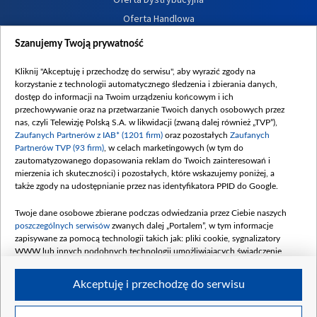
Oferta Handlowa
Dostępność
Szanujemy Twoją prywatność
Moje zgody
Kliknij "Akceptuję i przechodzę do serwisu", aby wyrazić zgody na
Procedura zgłoszeń wewnętrznych
korzystanie z technologii automatycznego śledzenia i zbierania danych,
dostęp do informacji na Twoim urządzeniu końcowym i ich
przechowywanie oraz na przetwarzanie Twoich danych osobowych przez
nas, czyli Telewizję Polską S.A. w likwidacji (zwaną dalej również „TVP”),
Zaufanych Partnerów z IAB* (1201 firm)
oraz pozostałych
Zaufanych
Partnerów TVP (93 firm)
, w celach marketingowych (w tym do
zautomatyzowanego dopasowania reklam do Twoich zainteresowań i
mierzenia ich skuteczności) i pozostałych, które wskazujemy poniżej, a
także zgody na udostępnianie przez nas identyfikatora PPID do Google.
Twoje dane osobowe zbierane podczas odwiedzania przez Ciebie naszych
poszczególnych serwisów
zwanych dalej „Portalem”, w tym informacje
zapisywane za pomocą technologii takich jak: pliki cookie, sygnalizatory
WWW lub innych podobnych technologii umożliwiających świadczenie
dopasowanych i bezpiecznych usług, personalizację treści oraz reklam,
udostępnianie funkcji mediów społecznościowych oraz analizowanie ruchu
Akceptuję i przechodzę do serwisu
w Internecie.
Twoje dane osobowe zbierane podczas odwiedzania przez Ciebie