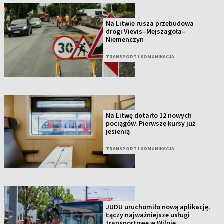
Na Litwie rusza przebudowa
drogi Vievis–Mejszagoła–
Niemenczyn
TRANSPORT I KOMUNIKACJA
Na Litwę dotarło 12 nowych
pociągów. Pierwsze kursy już
jesienią
TRANSPORT I KOMUNIKACJA
JUDU uruchomiło nową aplikację.
Łączy najważniejsze usługi
transportowe w Wilnie