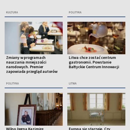
KULTURA
POLITYKA
Zmiany w programach
Litwa chce zostać centrum
nauczania mniejszości
gastronomii. Powstanie
narodowych. Premier
Bałtyckie Centrum Innowacji
zapowiada przegląd autorów
POLITYKA
LITWA
Wilno żegna Kazimirę
Europa się starzeje. Czy