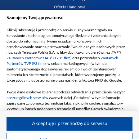
Oferta Handlowa
Dostępność
Szanujemy Twoją prywatność
Moje zgody
Kliknij "Akceptuję i przechodzę do serwisu", aby wyrazić zgody na
Procedura zgłoszeń wewnętrznych
korzystanie z technologii automatycznego śledzenia i zbierania danych,
dostęp do informacji na Twoim urządzeniu końcowym i ich
przechowywanie oraz na przetwarzanie Twoich danych osobowych przez
nas, czyli Telewizję Polską S.A. w likwidacji (zwaną dalej również „TVP”),
Zaufanych Partnerów z IAB* (1201 firm)
oraz pozostałych
Zaufanych
Partnerów TVP (93 firm)
, w celach marketingowych (w tym do
zautomatyzowanego dopasowania reklam do Twoich zainteresowań i
mierzenia ich skuteczności) i pozostałych, które wskazujemy poniżej, a
także zgody na udostępnianie przez nas identyfikatora PPID do Google.
Twoje dane osobowe zbierane podczas odwiedzania przez Ciebie naszych
poszczególnych serwisów
zwanych dalej „Portalem”, w tym informacje
zapisywane za pomocą technologii takich jak: pliki cookie, sygnalizatory
WWW lub innych podobnych technologii umożliwiających świadczenie
dopasowanych i bezpiecznych usług, personalizację treści oraz reklam,
udostępnianie funkcji mediów społecznościowych oraz analizowanie ruchu
Akceptuję i przechodzę do serwisu
w Internecie.
Twoje dane osobowe zbierane podczas odwiedzania przez Ciebie