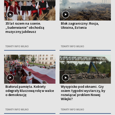
35 lat razem na scenie.
Blok zagraniczny: Rosja,
„Suderwianie” obchodzą
Ukraina, Estonia
muzyczny jubileusz
TEMATY INFO WILNO
TEMATY INFO WILNO
Białoruś pamięta. Kobiety
Wysypisko pod oknami. Czy
odegrały kluczową rolę w walce
osiem tygodni wystarczy, by
o demokrację
rozwiązać problem Nowej
Wilejki?
TEMATY INFO WILNO
TEMATY INFO WILNO