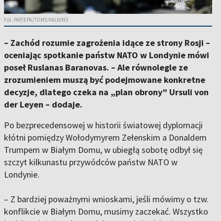
Fot. PAP/EPA/TOMS KALNINS
– Zachód rozumie zagrożenia idące ze strony Rosji –
oceniając spotkanie państw NATO w Londynie mówi
poseł Ruslanas Baranovas. – Ale równolegle ze
zrozumieniem muszą być podejmowane konkretne
decyzje, dlatego czeka na „plan obrony” Ursuli von
der Leyen – dodaje.
Po bezprecedensowej w historii światowej dyplomacji
kłótni pomiędzy Wołodymyrem Zełenskim a Donaldem
Trumpem w Białym Domu, w ubiegłą sobotę odbył się
szczyt kilkunastu przywódców państw NATO w
Londynie.
– Z bardziej poważnymi wnioskami, jeśli mówimy o tzw.
konflikcie w Białym Domu, musimy zaczekać. Wszystko