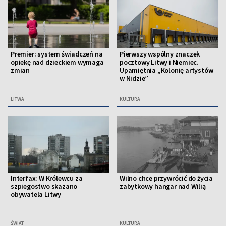
Premier: system świadczeń na
Pierwszy wspólny znaczek
opiekę nad dzieckiem wymaga
pocztowy Litwy i Niemiec.
zmian
Upamiętnia „Kolonię artystów
w Nidzie”
LITWA
KULTURA
Interfax: W Królewcu za
Wilno chce przywrócić do życia
szpiegostwo skazano
zabytkowy hangar nad Wilią
obywatela Litwy
ŚWIAT
KULTURA