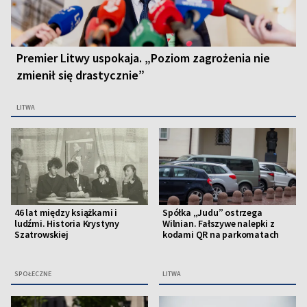
Premier Litwy uspokaja. „Poziom zagrożenia nie
zmienił się drastycznie”
LITWA
46 lat między książkami i
Spółka „Judu” ostrzega
ludźmi. Historia Krystyny
Wilnian. Fałszywe nalepki z
Szatrowskiej
kodami QR na parkomatach
SPOŁECZNE
LITWA