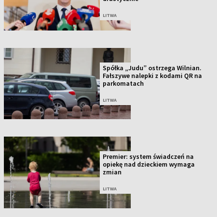
LITWA
Spółka „Judu” ostrzega Wilnian.
Fałszywe nalepki z kodami QR na
parkomatach
LITWA
Premier: system świadczeń na
opiekę nad dzieckiem wymaga
zmian
LITWA