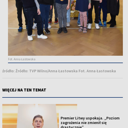
Fot. Anna Łastowska
źródło:
Źródło: TVP Wilno/Anna Łastowska Fot. Anna Łastowska
WIĘCEJ NA TEN TEMAT
NOWOŚĆ
Premier Litwy uspokaja. „Poziom
zagrożenia nie zmienił się
drastycznie”