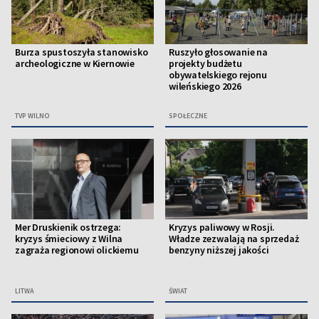
Burza spustoszyła stanowisko
Ruszyło głosowanie na
archeologiczne w Kiernowie
projekty budżetu
obywatelskiego rejonu
wileńskiego 2026
TVP WILNO
SPOŁECZNE
Mer Druskienik ostrzega:
Kryzys paliwowy w Rosji.
kryzys śmieciowy z Wilna
Władze zezwalają na sprzedaż
zagraża regionowi olickiemu
benzyny niższej jakości
LITWA
ŚWIAT