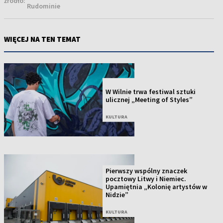
źródło:
Rudominie
WIĘCEJ NA TEN TEMAT
NOWOŚĆ
W Wilnie trwa festiwal sztuki
ulicznej „Meeting of Styles”
KULTURA
Pierwszy wspólny znaczek
pocztowy Litwy i Niemiec.
Upamiętnia „Kolonię artystów w
Nidzie”
KULTURA