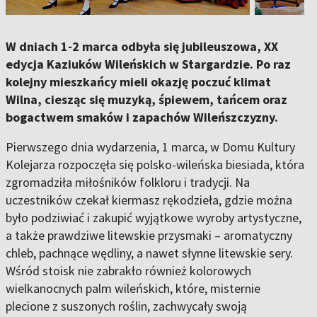
W dniach 1-2 marca odbyła się jubileuszowa, XX
edycja Kaziuków Wileńskich w Stargardzie. Po raz
kolejny mieszkańcy mieli okazję poczuć klimat
Wilna, ciesząc się muzyką, śpiewem, tańcem oraz
bogactwem smaków i zapachów Wileńszczyzny.
Pierwszego dnia wydarzenia, 1 marca, w Domu Kultury
Kolejarza rozpoczęła się polsko-wileńska biesiada, która
zgromadziła miłośników folkloru i tradycji. Na
uczestników czekał kiermasz rękodzieła, gdzie można
było podziwiać i zakupić wyjątkowe wyroby artystyczne,
a także prawdziwe litewskie przysmaki – aromatyczny
chleb, pachnące wędliny, a nawet słynne litewskie sery.
Wśród stoisk nie zabrakło również kolorowych
wielkanocnych palm wileńskich, które, misternie
plecione z suszonych roślin, zachwycały swoją