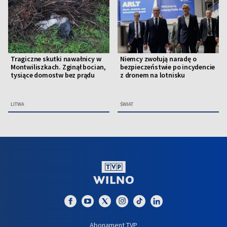
Tragiczne skutki nawałnicy w
Niemcy zwołują naradę o
Montwiliszkach. Zginął bocian,
bezpieczeństwie po incydencie
tysiące domostw bez prądu
z dronem na lotnisku
LITWA
ŚWIAT
Abonament TVP