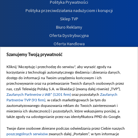
Polityka Prywatności
Polityka przeciwdziałania nadużyciom i korupcji
Sklep TVP
Biuro Reklamy
Oferta Dystrybucyjna
Oferta Handlowa
Dostępność
Szanujemy Twoją prywatność
Moje zgody
Kliknij "Akceptuję i przechodzę do serwisu", aby wyrazić zgody na
Procedura zgłoszeń wewnętrznych
korzystanie z technologii automatycznego śledzenia i zbierania danych,
dostęp do informacji na Twoim urządzeniu końcowym i ich
przechowywanie oraz na przetwarzanie Twoich danych osobowych przez
nas, czyli Telewizję Polską S.A. w likwidacji (zwaną dalej również „TVP”),
Zaufanych Partnerów z IAB* (1201 firm)
oraz pozostałych
Zaufanych
Partnerów TVP (93 firm)
, w celach marketingowych (w tym do
zautomatyzowanego dopasowania reklam do Twoich zainteresowań i
mierzenia ich skuteczności) i pozostałych, które wskazujemy poniżej, a
także zgody na udostępnianie przez nas identyfikatora PPID do Google.
Twoje dane osobowe zbierane podczas odwiedzania przez Ciebie naszych
poszczególnych serwisów
zwanych dalej „Portalem”, w tym informacje