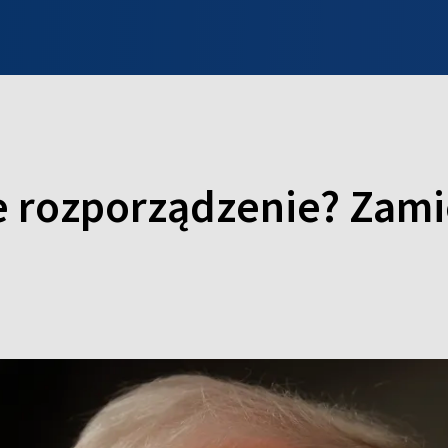
INFO WILNO
WILNO NA DZIEŃ DOBRY
PROGRAMY
ZGŁOŚ
 rozporządzenie? Zami