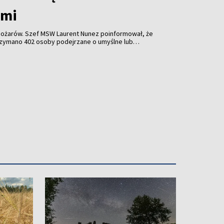
ami
 pożarów. Szef MSW Laurent Nunez poinformował, że
zymano 402 osoby podejrzane o umyślne lub
wśród nich 156 nieletnich. W areszcie przebywa 36
roces lub już zostały skazane.