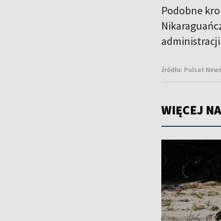
Podobne krok
Nikaraguańcz
administracj
źródło:
Polsat News
WIĘCEJ NA