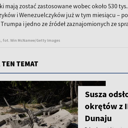
i mają zostać zastosowane wobec około 530 tys
yków i Wenezuelczyków już w tym miesiącu – po
i Trumpa i jedno ze źródeł zaznajomionych ze spr
, fot. Win McNamee/Getty Images
 TEN TEMAT
Susza odsł
okrętów z I
Dunaju