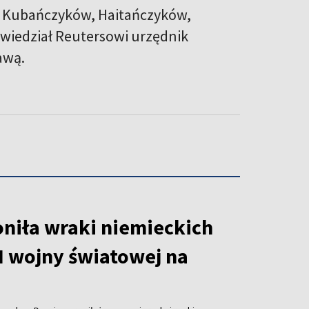
. Kubańczyków, Haitańczyków,
wiedział Reutersowi urzędnik
awą.
oniła wraki niemieckich
I wojny światowej na