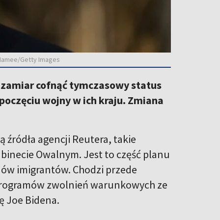
McNamee/Getty Images
 zamiar cofnąć tymczasowy status
poczęciu wojny w ich kraju. Zmiana
 źródła agencji Reutera, takie
abinecie Owalnym. Jest to część planu
nów imigrantów. Chodzi przede
a programów zwolnień warunkowych ze
 Joe Bidena.