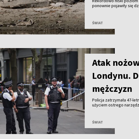
Rekordowo niski poziom w
ponownie pojawiły się dz
pod koniec II wojny świat
funkcjonowaniu elektrown
ŚWIAT
Atak nożow
Londynu. D
mężczyzn
Policja zatrzymała 47-le
użyciem ostrego narzędz
mężczyzn trafiło do szpit
ŚWIAT