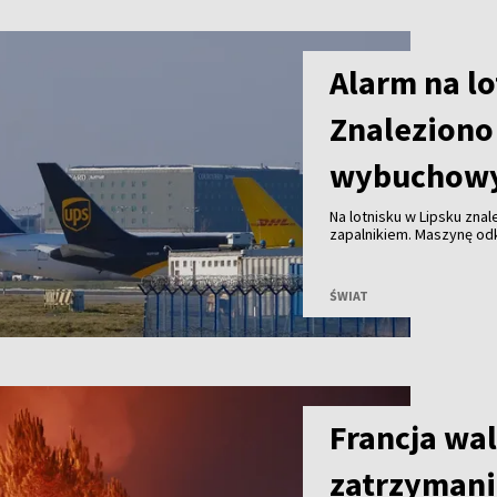
Alarm na lo
Znaleziono
wybuchow
Na lotnisku w Lipsku zna
zapalnikiem. Maszynę odk
samolotu Antonow, co po
gotowości.
ŚWIAT
Francja wal
zatrzymani