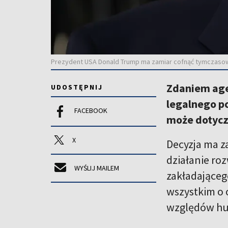
Prezydent USA Donald Trump ma zamiar cofnąć tymczasowy
Zdaniem age
UDOSTĘPNIJ
legalnego po
FACEBOOK
może dotycz
X
Decyzja ma z
działanie ro
WYŚLIJ MAILEM
zakładająceg
wszystkim o 
względów hu