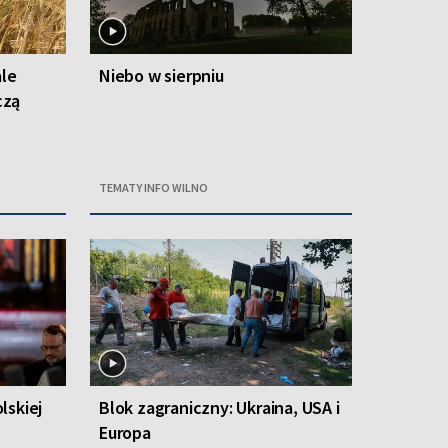
ale
Niebo w sierpniu
czą
TEMATY INFO WILNO
lskiej
Blok zagraniczny: Ukraina, USA i
Europa