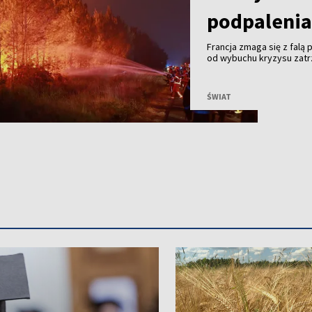
podpaleni
Francja zmaga się z falą
od wybuchu kryzysu zatr
nieumyślne podpalenia – 
osób, które czekają na p
ŚWIAT