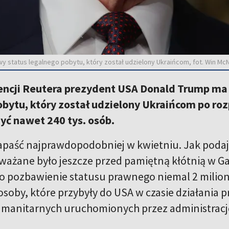
 status legalnego pobytu, który został udzielony Ukraińcom, fot. Win 
ncji Reutera prezydent USA Donald Trump ma
bytu, który został udzielony Ukraińcom po roz
yć nawet 240 tys. osób.
apaść najprawdopodobniej w kwietniu. Jak podają
zważane było jeszcze przed pamiętną kłótnią w G
o pozbawienie statusu prawnego niemal 2 milio
osoby, które przybyły do USA w czasie działani
manitarnych uruchomionych przez administrację