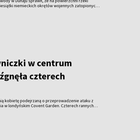
ody w Dunaju sprawił, że na powierzchni rzeki
iesiątki niemieckich okrętów wojennych zatopionych
owej. Susza utrudnia także żeglugę i zagraża
i w Europie Środkowej i Wschodniej.
niczki w centrum
źgnęła czterech
tnią kobietę podejrzaną o przeprowadzenie ataku z
ia w londyńskim Covent Garden. Czterech rannych
ala.