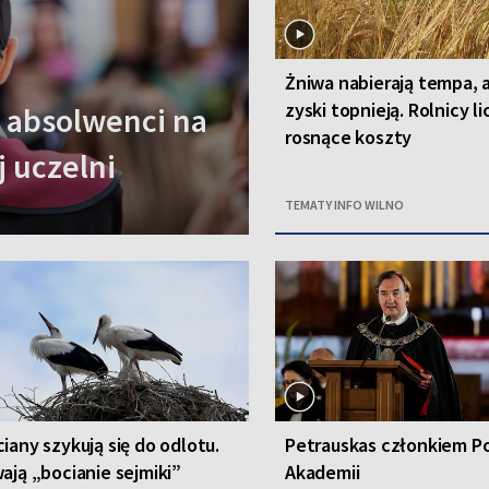
Żniwa nabierają tempa, 
zyski topnieją. Rolnicy li
y absolwenci na
rosnące koszty
j uczelni
TEMATY INFO WILNO
iany szykują się do odlotu.
Petrauskas członkiem Po
ają „bocianie sejmiki”
Akademii