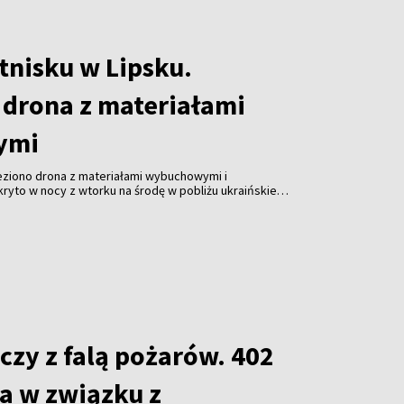
tnisku w Lipsku.
 drona z materiałami
ymi
leziono drona z materiałami wybuchowymi i
ryto w nocy z wtorku na środę w pobliżu ukraińskiego
stawiło niemieckie służby w stan najwyższej
czy z falą pożarów. 402
a w związku z