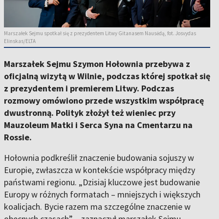
Marszałek Sejmu spotkał się z prezydentem Litwy Gitanasem Nausėdą, fot. Josvydas
Elinskas/ELTA
Marszałek Sejmu Szymon Hołownia przebywa z
oficjalną wizytą w Wilnie, podczas której spotkał się
z prezydentem i premierem Litwy. Podczas
rozmowy omówiono przede wszystkim współpracę
dwustronną. Polityk złożył też wieniec przy
Mauzoleum Matki i Serca Syna na Cmentarzu na
Rossie.
Hołownia podkreślił znaczenie budowania sojuszy w
Europie, zwłaszcza w kontekście współpracy między
państwami regionu. „Dzisiaj kluczowe jest budowanie
Europy w różnych formatach – mniejszych i większych
koalicjach. Bycie razem ma szczególne znaczenie w
obecnych czasach” – zaznaczył marszałek Sejmu.