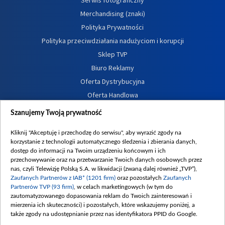
Merchandising (znaki)
Polityka Prywatności
Polityka przeciwdziałania nadużyciom i korupcji
Sklep TVP
Biuro Reklamy
Oferta Dystrybucyjna
Oferta Handlowa
Dostępność
Szanujemy Twoją prywatność
Moje zgody
Kliknij "Akceptuję i przechodzę do serwisu", aby wyrazić zgody na
Procedura zgłoszeń wewnętrznych
korzystanie z technologii automatycznego śledzenia i zbierania danych,
dostęp do informacji na Twoim urządzeniu końcowym i ich
przechowywanie oraz na przetwarzanie Twoich danych osobowych przez
nas, czyli Telewizję Polską S.A. w likwidacji (zwaną dalej również „TVP”),
Zaufanych Partnerów z IAB* (1201 firm)
oraz pozostałych
Zaufanych
Partnerów TVP (93 firm)
, w celach marketingowych (w tym do
zautomatyzowanego dopasowania reklam do Twoich zainteresowań i
mierzenia ich skuteczności) i pozostałych, które wskazujemy poniżej, a
także zgody na udostępnianie przez nas identyfikatora PPID do Google.