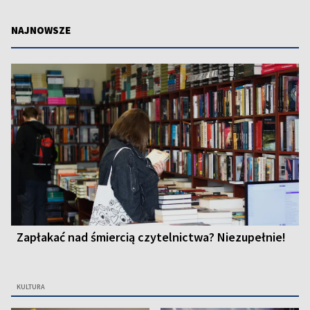
NAJNOWSZE
Zapłakać nad śmiercią czytelnictwa? Niezupełnie!
KULTURA