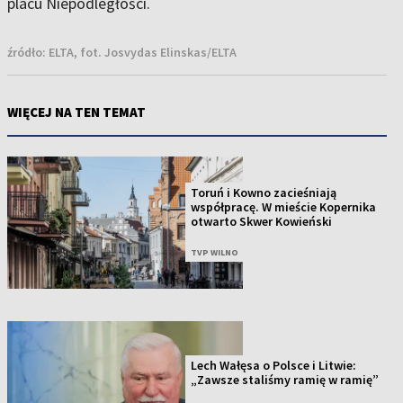
placu Niepodległości.
źródło:
ELTA, fot. Josvydas Elinskas/ELTA
WIĘCEJ NA TEN TEMAT
Toruń i Kowno zacieśniają
współpracę. W mieście Kopernika
otwarto Skwer Kowieński
TVP WILNO
Lech Wałęsa o Polsce i Litwie:
„Zawsze staliśmy ramię w ramię”