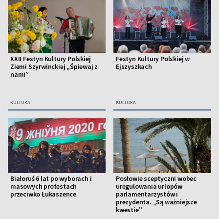
XXII Festyn Kultury Polskiej
Festyn Kultury Polskiej w
Ziemi Szyrwinckiej „Śpiewaj z
Ejszyszkach
nami”
KULTURA
KULTURA
Białoruś 6 lat po wyborach i
Posłowie sceptyczni wobec
masowych protestach
uregulowania urlopów
przeciwko Łukaszence
parlamentarzystów i
prezydenta. „Są ważniejsze
kwestie”