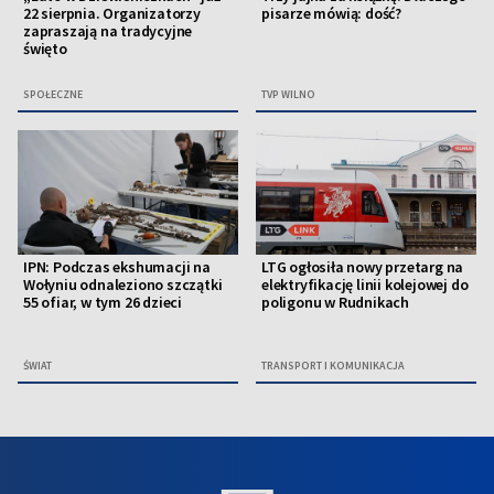
22 sierpnia. Organizatorzy
pisarze mówią: dość?
zapraszają na tradycyjne
święto
SPOŁECZNE
TVP WILNO
IPN: Podczas ekshumacji na
LTG ogłosiła nowy przetarg na
Wołyniu odnaleziono szczątki
elektryfikację linii kolejowej do
55 ofiar, w tym 26 dzieci
poligonu w Rudnikach
ŚWIAT
TRANSPORT I KOMUNIKACJA