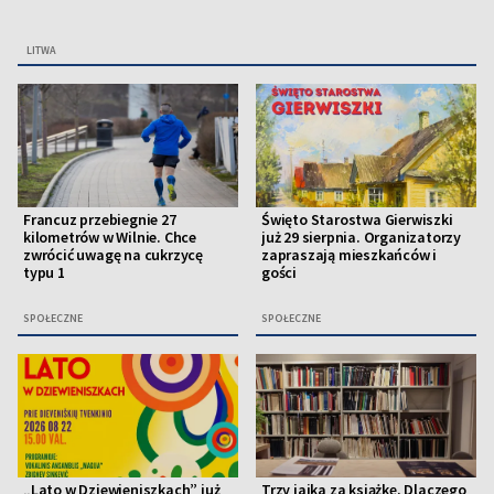
LITWA
Francuz przebiegnie 27
Święto Starostwa Gierwiszki
kilometrów w Wilnie. Chce
już 29 sierpnia. Organizatorzy
zwrócić uwagę na cukrzycę
zapraszają mieszkańców i
typu 1
gości
SPOŁECZNE
SPOŁECZNE
„Lato w Dziewieniszkach” już
Trzy jajka za książkę. Dlaczego