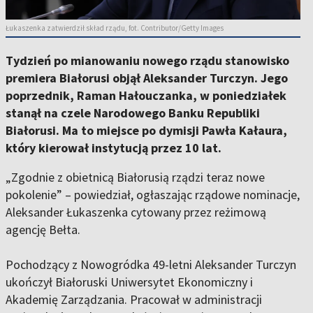
Łukaszenka zatwierdził skład rządu, fot. Contributor/Getty Images
Tydzień po mianowaniu nowego rządu stanowisko
premiera Białorusi objął Aleksander Turczyn. Jego
poprzednik, Raman Hałouczanka, w poniedziałek
stanął na czele Narodowego Banku Republiki
Białorusi. Ma to miejsce po dymisji Pawła Kałaura,
który kierował instytucją przez 10 lat.
„Zgodnie z obietnicą Białorusią rządzi teraz nowe
pokolenie” – powiedział, ogłaszając rządowe nominacje,
Aleksander Łukaszenka cytowany przez reżimową
agencję Bełta.
Pochodzący z Nowogródka 49-letni Aleksander Turczyn
ukończył Białoruski Uniwersytet Ekonomiczny i
Akademię Zarządzania. Pracował w administracji