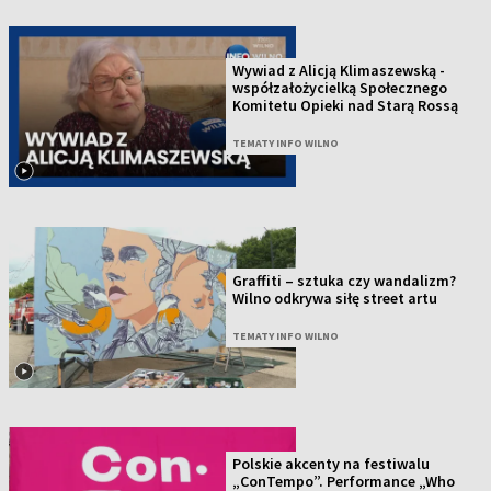
Wywiad z Alicją Klimaszewską -
współzałożycielką Społecznego
Komitetu Opieki nad Starą Rossą
TEMATY INFO WILNO
Graffiti – sztuka czy wandalizm?
Wilno odkrywa siłę street artu
TEMATY INFO WILNO
Polskie akcenty na festiwalu
„ConTempo”. Performance „Who