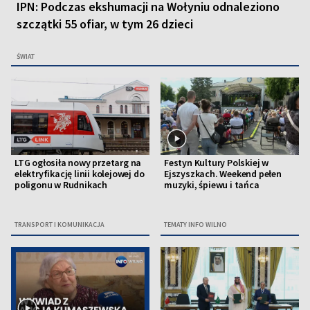
IPN: Podczas ekshumacji na Wołyniu odnaleziono
szczątki 55 ofiar, w tym 26 dzieci
ŚWIAT
LTG ogłosiła nowy przetarg na
Festyn Kultury Polskiej w
elektryfikację linii kolejowej do
Ejszyszkach. Weekend pełen
poligonu w Rudnikach
muzyki, śpiewu i tańca
TRANSPORT I KOMUNIKACJA
TEMATY INFO WILNO