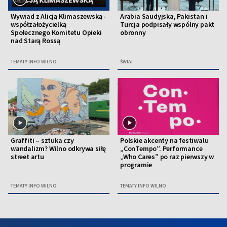
Wywiad z Alicją Klimaszewską -
Arabia Saudyjska, Pakistan i
współzałożycielką
Turcja podpisały wspólny pakt
Społecznego Komitetu Opieki
obronny
nad Starą Rossą
TEMATY INFO WILNO
ŚWIAT
Graffiti – sztuka czy
Polskie akcenty na festiwalu
wandalizm? Wilno odkrywa siłę
„ConTempo”. Performance
street artu
„Who Cares” po raz pierwszy w
programie
TEMATY INFO WILNO
TEMATY INFO WILNO