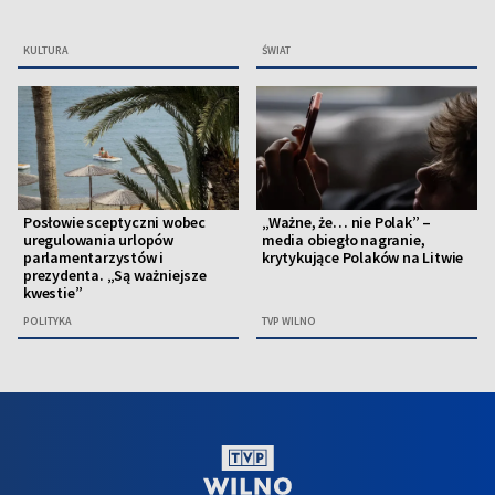
KULTURA
ŚWIAT
Posłowie sceptyczni wobec
„Ważne, że… nie Polak” –
uregulowania urlopów
media obiegło nagranie,
parlamentarzystów i
krytykujące Polaków na Litwie
prezydenta. „Są ważniejsze
kwestie”
POLITYKA
TVP WILNO