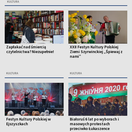
KULTURA
Zapłakać nad śmiercią
XXII Festyn Kultury Polskiej
czytelnictwa? Niezupełnie!
Ziemi Szyrwinckiej „Śpiewaj z
nami”
KULTURA
KULTURA
Festyn Kultury Polskiej w
Białoruś 6 lat po wyborach i
Ejszyszkach
masowych protestach
przeciwko Łukaszence