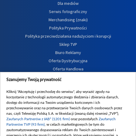
Dla mediów
Serwis fotograficzny
Merchandising (znaki)
Polityka Prywatności
Polityka przeciwdziałania nadużyciom i korupcji
Sklep TVP
Biuro Reklamy
Oferta Dystrybucyjna
Oferta Handlowa
Dostępność
Szanujemy Twoją prywatność
Moje zgody
Kliknij "Akceptuję i przechodzę do serwisu", aby wyrazić zgody na
Procedura zgłoszeń wewnętrznych
korzystanie z technologii automatycznego śledzenia i zbierania danych,
dostęp do informacji na Twoim urządzeniu końcowym i ich
przechowywanie oraz na przetwarzanie Twoich danych osobowych przez
nas, czyli Telewizję Polską S.A. w likwidacji (zwaną dalej również „TVP”),
Zaufanych Partnerów z IAB* (1201 firm)
oraz pozostałych
Zaufanych
Partnerów TVP (93 firm)
, w celach marketingowych (w tym do
zautomatyzowanego dopasowania reklam do Twoich zainteresowań i
mierzenia ich skuteczności) i pozostałych, które wskazujemy poniżej, a