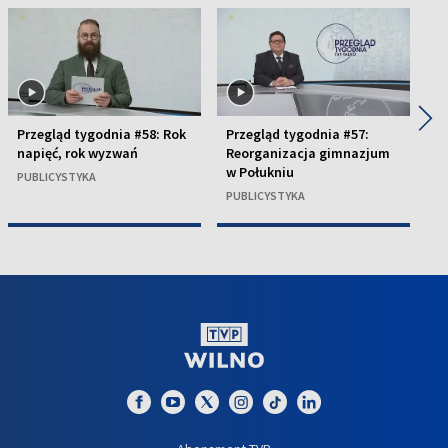
◀
▶
Przegląd tygodnia #58: Rok
Przegląd tygodnia #57:
Pr
napięć, rok wyzwań
Reorganizacja gimnazjum
W
w Połukniu
PUBLICYSTYKA
P
PUBLICYSTYKA