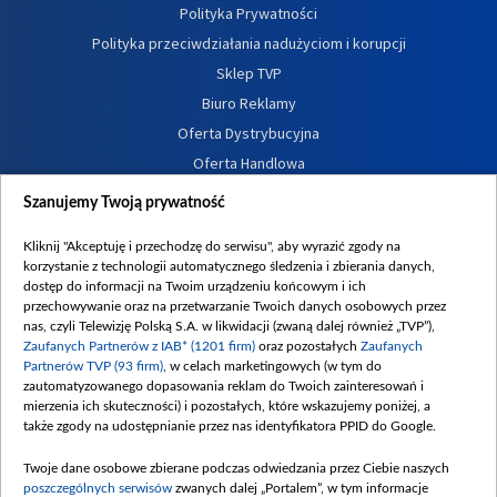
Polityka Prywatności
Polityka przeciwdziałania nadużyciom i korupcji
Sklep TVP
Biuro Reklamy
Oferta Dystrybucyjna
Oferta Handlowa
Dostępność
Szanujemy Twoją prywatność
Moje zgody
Kliknij "Akceptuję i przechodzę do serwisu", aby wyrazić zgody na
Procedura zgłoszeń wewnętrznych
korzystanie z technologii automatycznego śledzenia i zbierania danych,
dostęp do informacji na Twoim urządzeniu końcowym i ich
przechowywanie oraz na przetwarzanie Twoich danych osobowych przez
nas, czyli Telewizję Polską S.A. w likwidacji (zwaną dalej również „TVP”),
Zaufanych Partnerów z IAB* (1201 firm)
oraz pozostałych
Zaufanych
Partnerów TVP (93 firm)
, w celach marketingowych (w tym do
zautomatyzowanego dopasowania reklam do Twoich zainteresowań i
mierzenia ich skuteczności) i pozostałych, które wskazujemy poniżej, a
także zgody na udostępnianie przez nas identyfikatora PPID do Google.
Twoje dane osobowe zbierane podczas odwiedzania przez Ciebie naszych
poszczególnych serwisów
zwanych dalej „Portalem”, w tym informacje