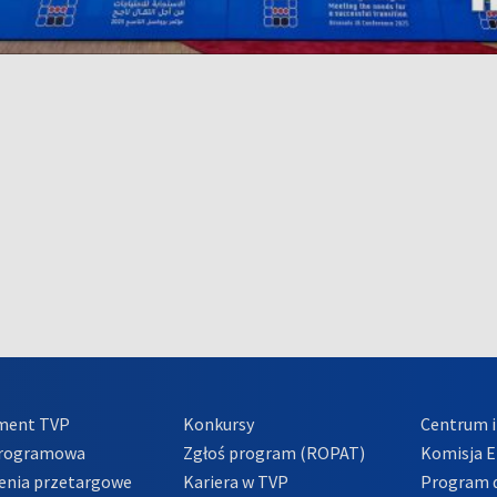
ment TVP
Konkursy
Centrum i
Programowa
Zgłoś program (ROPAT)
Komisja E
enia przetargowe
Kariera w TVP
Program d