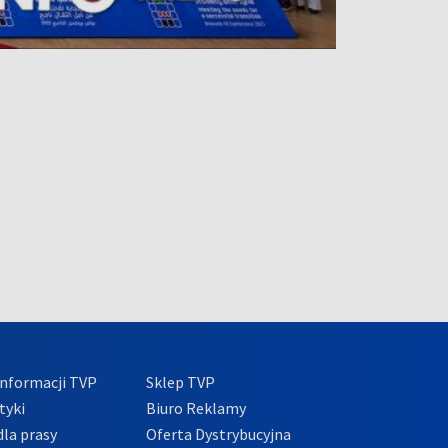
nformacji TVP
Sklep TVP
tyki
Biuro Reklamy
la prasy
Oferta Dystrybucyjna