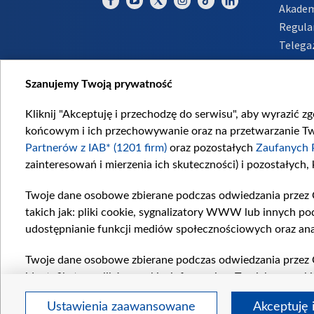
Akadem
Regula
Telega
Inform
Szanujemy Twoją prywatność
Kliknij "Akceptuję i przechodzę do serwisu", aby wyrazić z
końcowym i ich przechowywanie oraz na przetwarzanie Twoi
Partnerów z IAB* (1201 firm)
oraz pozostałych
Zaufanych 
zainteresowań i mierzenia ich skuteczności) i pozostałych,
Twoje dane osobowe zbierane podczas odwiedzania przez 
takich jak: pliki cookie, sygnalizatory WWW lub innych po
udostępnianie funkcji mediów społecznościowych oraz ana
Twoje dane osobowe zbierane podczas odwiedzania przez 
identyfikatory plików cookie, informacje o Twoich wyszuk
pozostałych
Zaufanych Partnerów TVP
dla realizacji nas
Ustawienia zaawansowane
Akceptuję 
wyboru spersonalizowanych reklam, tworzenia profilu sper