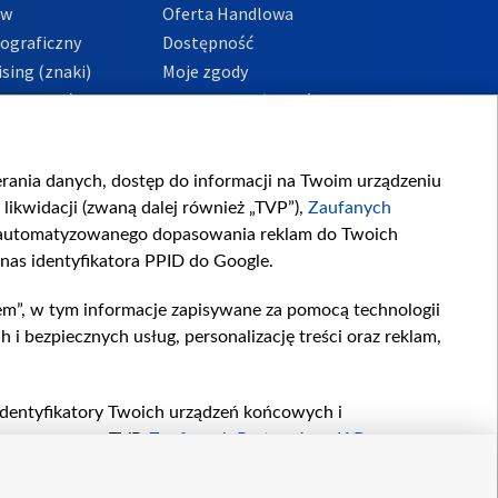
ów
Oferta Handlowa
tograficzny
Dostępność
sing (znaki)
Moje zgody
Prywatności
Procedura zgłoszeń
wewnętrznych
przeciwdziałania
m i korupcji
ierania danych, dostęp do informacji na Twoim urządzeniu
likwidacji (zwaną dalej również „TVP”),
Zaufanych
zautomatyzowanego dopasowania reklam do Twoich
 nas identyfikatora PPID do Google.
em”, w tym informacje zapisywane za pomocą technologii
 bezpiecznych usług, personalizację treści oraz reklam,
, identyfikatory Twoich urządzeń końcowych i
twarzane przez TVP,
Zaufanych Partnerów z IAB
oraz
zeniu lub dostęp do nich, wyboru podstawowych reklam,
reści, wyboru spersonalizowanych treści, pomiaru