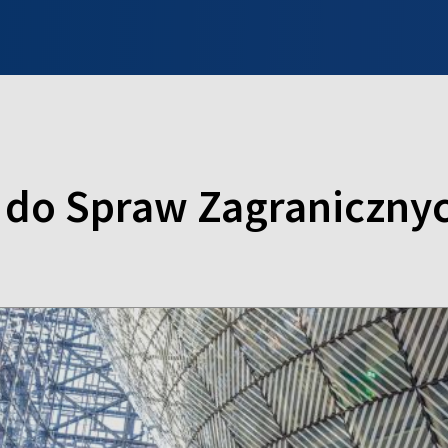
INFO WILNO
WILNO NA DZIEŃ DOBRY
PROGRAMY
ZGŁOŚ
 do Spraw Zagranicznyc