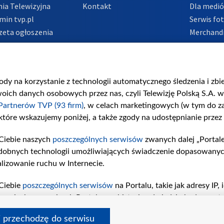
ia Telewizyjna
Kontakt
Dla medi
min tvp.pl
Serwis fo
zeta ogłoszenia
Merchandi
acje o nadawcy
Polityka 
Polityka 
nadużycio
gody na korzystanie z technologii automatycznego śledzenia i zb
ch danych osobowych przez nas, czyli Telewizję Polską S.A. w 
Partnerów TVP (93 firm)
, w celach marketingowych (w tym do 
 które wskazujemy poniżej, a także zgody na udostępnianie przez
Ciebie naszych
poszczególnych serwisów
zwanych dalej „Portal
dobnych technologii umożliwiających świadczenie dopasowanych i
lizowanie ruchu w Internecie.
Ciebie
poszczególnych serwisów
na Portalu, takie jak adresy IP
iwaniach w serwisach Portalu czy historia odwiedzin będą prze
tępujących celów i funkcji: przechowywania informacji na urząd
i przechodzę do serwisu
sonalizowanych reklam, tworzenia profilu spersonalizowanych t