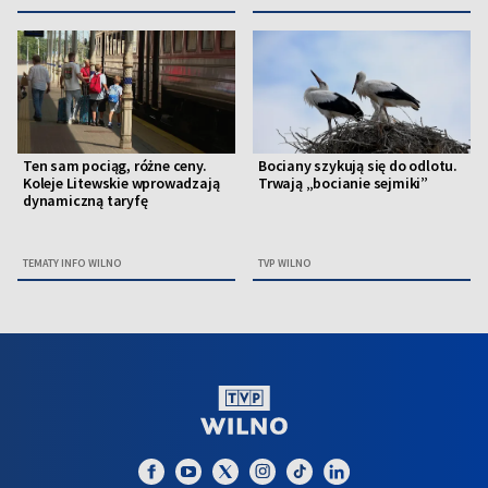
Ten sam pociąg, różne ceny.
Bociany szykują się do odlotu.
Koleje Litewskie wprowadzają
Trwają „bocianie sejmiki”
dynamiczną taryfę
TEMATY INFO WILNO
TVP WILNO