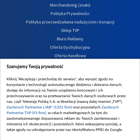
Merchandising (znaki)
Polityka Prywatności
Polityka przeciwdziałania nadużyciom i korupcji
Sklep TVP
Biuro Reklamy
Oferta Dystrybucyjna
Oferta Handlowa
Dostępność
Szanujemy Twoją prywatność
Moje zgody
Kliknij "Akceptuję i przechodzę do serwisu", aby wyrazić zgody na
Procedura zgłoszeń wewnętrznych
korzystanie z technologii automatycznego śledzenia i zbierania danych,
dostęp do informacji na Twoim urządzeniu końcowym i ich
przechowywanie oraz na przetwarzanie Twoich danych osobowych przez
nas, czyli Telewizję Polską S.A. w likwidacji (zwaną dalej również „TVP”),
Zaufanych Partnerów z IAB* (1201 firm)
oraz pozostałych
Zaufanych
Partnerów TVP (93 firm)
, w celach marketingowych (w tym do
zautomatyzowanego dopasowania reklam do Twoich zainteresowań i
mierzenia ich skuteczności) i pozostałych, które wskazujemy poniżej, a
także zgody na udostępnianie przez nas identyfikatora PPID do Google.