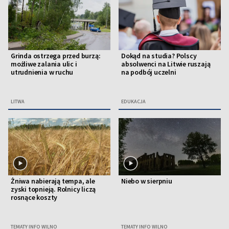
Grinda ostrzega przed burzą:
Dokąd na studia? Polscy
możliwe zalania ulic i
absolwenci na Litwie ruszają
utrudnienia w ruchu
na podbój uczelni
LITWA
EDUKACJA
Żniwa nabierają tempa, ale
Niebo w sierpniu
zyski topnieją. Rolnicy liczą
rosnące koszty
TEMATY INFO WILNO
TEMATY INFO WILNO