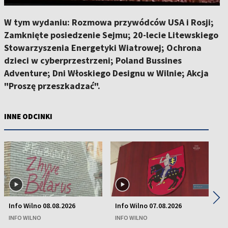
W tym wydaniu: Rozmowa przywódców USA i Rosji;
Zamknięte posiedzenie Sejmu; 20-lecie Litewskiego
Stowarzyszenia Energetyki Wiatrowej; Ochrona
dzieci w cyberprzestrzeni; Poland Bussines
Adventure; Dni Włoskiego Designu w Wilnie; Akcja
"Proszę przeszkadzać".
INNE ODCINKI
◀
▶
Info Wilno 08.08.2026
Info Wilno 07.08.2026
In
INFO WILNO
INFO WILNO
IN