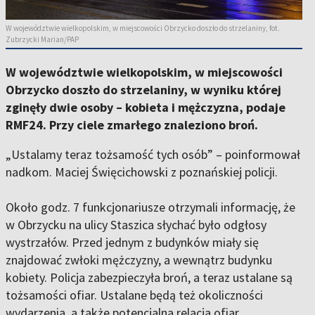
W województwie wielkopolskim, w miejscowości Obrzycko doszło do strzelaniny, fot.
Zubrzycki Marian/PAP
W województwie wielkopolskim, w miejscowości
Obrzycko doszło do strzelaniny, w wyniku której
zginęły dwie osoby – kobieta i mężczyzna, podaje
RMF24. Przy ciele zmarłego znaleziono broń.
„Ustalamy teraz tożsamość tych osób” – poinformował
nadkom. Maciej Święcichowski z poznańskiej policji.
Około godz. 7 funkcjonariusze otrzymali informację, że
w Obrzycku na ulicy Staszica słychać było odgłosy
wystrzałów. Przed jednym z budynków miały się
znajdować zwłoki mężczyzny, a wewnątrz budynku
kobiety. Policja zabezpieczyła broń, a teraz ustalane są
tożsamości ofiar. Ustalane będą też okoliczności
wydarzenia, a także potencjalna relacja ofiar.