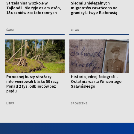
Strzelanina w szkole w
Siedmiu nielegalnych
Tajlandii. Nie żyje osiem osób,
migrantów zawrócono na
15 uczniów zostało rannych
granicy Litwy z Białorusią
ŚWIAT
LITWA
Po nocnej burzy strażacy
Historia jednej fotografii.
interweniowali blisko 50 razy.
Ostatnia warta Wincentego
Ponad 2 tys. odbiorców bez
Salwińskiego
prądu
LITWA
SPOŁECZNE