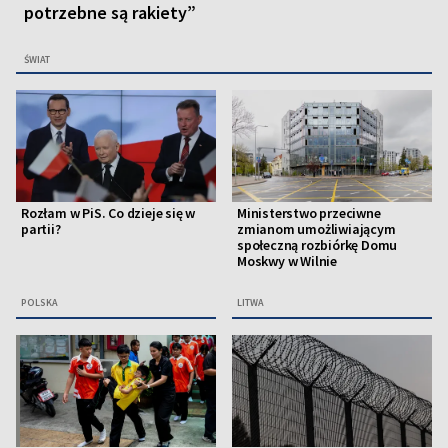
potrzebne są rakiety”
ŚWIAT
Rozłam w PiS. Co dzieje się w
Ministerstwo przeciwne
partii?
zmianom umożliwiającym
społeczną rozbiórkę Domu
Moskwy w Wilnie
POLSKA
LITWA