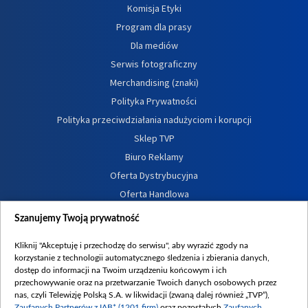
Komisja Etyki
Program dla prasy
Dla mediów
Serwis fotograficzny
Merchandising (znaki)
Polityka Prywatności
Polityka przeciwdziałania nadużyciom i korupcji
Sklep TVP
Biuro Reklamy
Oferta Dystrybucyjna
Oferta Handlowa
Dostępność
Szanujemy Twoją prywatność
Moje zgody
Kliknij "Akceptuję i przechodzę do serwisu", aby wyrazić zgody na
Procedura zgłoszeń wewnętrznych
korzystanie z technologii automatycznego śledzenia i zbierania danych,
dostęp do informacji na Twoim urządzeniu końcowym i ich
przechowywanie oraz na przetwarzanie Twoich danych osobowych przez
nas, czyli Telewizję Polską S.A. w likwidacji (zwaną dalej również „TVP”),
Zaufanych Partnerów z IAB* (1201 firm)
oraz pozostałych
Zaufanych