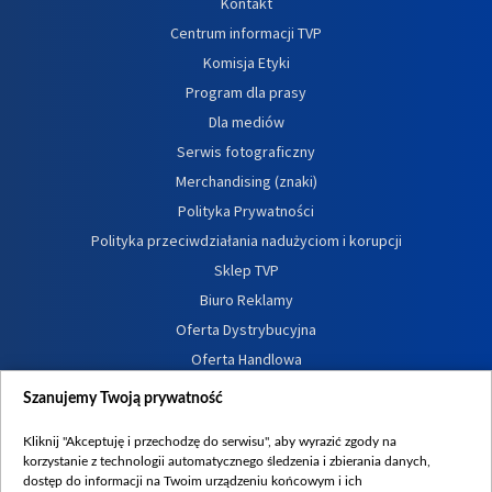
Kontakt
Centrum informacji TVP
Komisja Etyki
Program dla prasy
Dla mediów
Serwis fotograficzny
Merchandising (znaki)
Polityka Prywatności
Polityka przeciwdziałania nadużyciom i korupcji
Sklep TVP
Biuro Reklamy
Oferta Dystrybucyjna
Oferta Handlowa
Dostępność
Szanujemy Twoją prywatność
Moje zgody
Kliknij "Akceptuję i przechodzę do serwisu", aby wyrazić zgody na
Procedura zgłoszeń wewnętrznych
korzystanie z technologii automatycznego śledzenia i zbierania danych,
dostęp do informacji na Twoim urządzeniu końcowym i ich