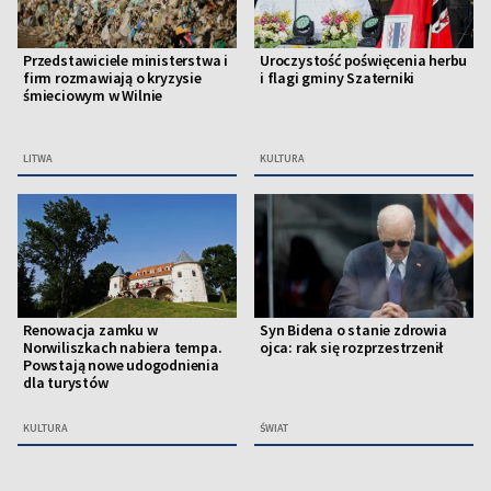
Przedstawiciele ministerstwa i
Uroczystość poświęcenia herbu
firm rozmawiają o kryzysie
i flagi gminy Szaterniki
śmieciowym w Wilnie
LITWA
KULTURA
Renowacja zamku w
Syn Bidena o stanie zdrowia
Norwiliszkach nabiera tempa.
ojca: rak się rozprzestrzenił
Powstają nowe udogodnienia
dla turystów
KULTURA
ŚWIAT