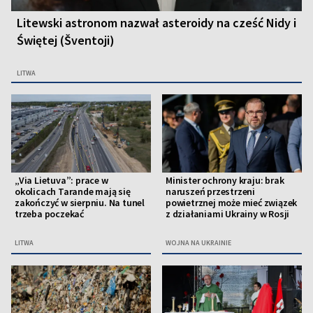
Litewski astronom nazwał asteroidy na cześć Nidy i
Świętej (Šventoji)
LITWA
„Via Lietuva”: prace w
Minister ochrony kraju: brak
okolicach Tarande mają się
naruszeń przestrzeni
zakończyć w sierpniu. Na tunel
powietrznej może mieć związek
trzeba poczekać
z działaniami Ukrainy w Rosji
LITWA
WOJNA NA UKRAINIE