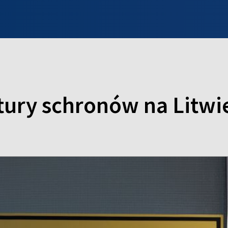
INFO WILNO
WILNO NA DZIEŃ DOBRY
PROGRAMY
ZGŁOŚ
tury schronów na Litwi