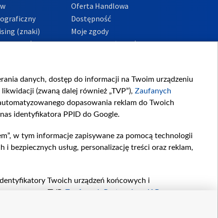
ów
Oferta Handlowa
tograficzny
Dostępność
sing (znaki)
Moje zgody
Prywatności
Procedura zgłoszeń
wewnętrznych
przeciwdziałania
m i korupcji
ierania danych, dostęp do informacji na Twoim urządzeniu
likwidacji (zwaną dalej również „TVP”),
Zaufanych
zautomatyzowanego dopasowania reklam do Twoich
 nas identyfikatora PPID do Google.
em”, w tym informacje zapisywane za pomocą technologii
 bezpiecznych usług, personalizację treści oraz reklam,
, identyfikatory Twoich urządzeń końcowych i
twarzane przez TVP,
Zaufanych Partnerów z IAB
oraz
zeniu lub dostęp do nich, wyboru podstawowych reklam,
reści, wyboru spersonalizowanych treści, pomiaru