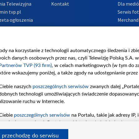
ia Telewizyjna
Kontakt
Dla medi
min tvp.pl
Serwis fo
zeta ogłoszenia
Merchandi
acje o nadawcy
Polityka 
Polityka 
nadużycio
gody na korzystanie z technologii automatycznego śledzenia i zb
ch danych osobowych przez nas, czyli Telewizję Polską S.A. w 
Partnerów TVP (93 firm)
, w celach marketingowych (w tym do 
 które wskazujemy poniżej, a także zgody na udostępnianie przez
Ciebie naszych
poszczególnych serwisów
zwanych dalej „Portal
dobnych technologii umożliwiających świadczenie dopasowanych i
lizowanie ruchu w Internecie.
Ciebie
poszczególnych serwisów
na Portalu, takie jak adresy IP
iwaniach w serwisach Portalu czy historia odwiedzin będą prze
tępujących celów i funkcji: przechowywania informacji na urząd
i przechodzę do serwisu
sonalizowanych reklam, tworzenia profilu spersonalizowanych t