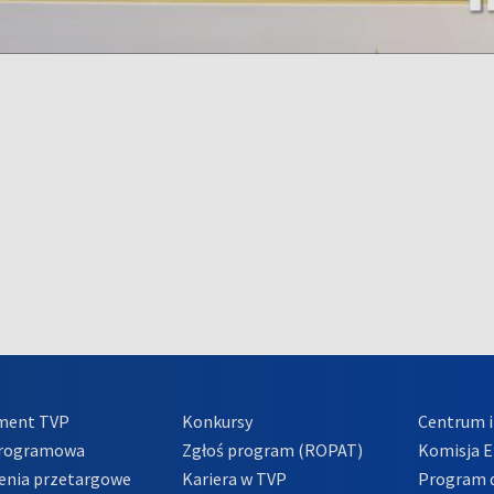
ment TVP
Konkursy
Centrum i
Programowa
Zgłoś program (ROPAT)
Komisja E
enia przetargowe
Kariera w TVP
Program d