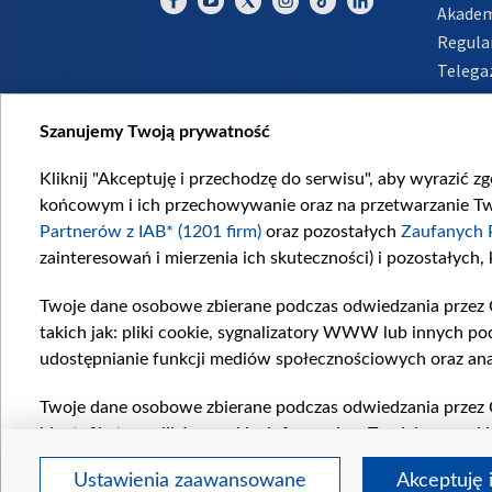
Akadem
Regula
Telega
Inform
Szanujemy Twoją prywatność
Kliknij "Akceptuję i przechodzę do serwisu", aby wyrazić z
końcowym i ich przechowywanie oraz na przetwarzanie Twoi
Partnerów z IAB* (1201 firm)
oraz pozostałych
Zaufanych 
zainteresowań i mierzenia ich skuteczności) i pozostałych,
Twoje dane osobowe zbierane podczas odwiedzania przez 
takich jak: pliki cookie, sygnalizatory WWW lub innych po
udostępnianie funkcji mediów społecznościowych oraz ana
Twoje dane osobowe zbierane podczas odwiedzania przez 
identyfikatory plików cookie, informacje o Twoich wyszuk
pozostałych
Zaufanych Partnerów TVP
dla realizacji nas
Ustawienia zaawansowane
Akceptuję 
wyboru spersonalizowanych reklam, tworzenia profilu sper