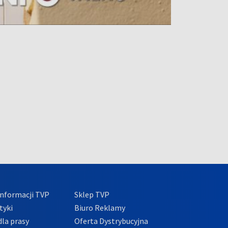
nformacji TVP
Sklep TVP
tyki
Biuro Reklamy
la prasy
Oferta Dystrybucyjna