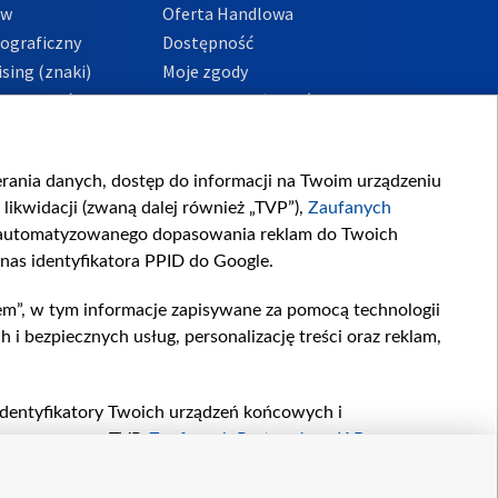
ów
Oferta Handlowa
tograficzny
Dostępność
sing (znaki)
Moje zgody
Prywatności
Procedura zgłoszeń
wewnętrznych
przeciwdziałania
m i korupcji
ierania danych, dostęp do informacji na Twoim urządzeniu
likwidacji (zwaną dalej również „TVP”),
Zaufanych
zautomatyzowanego dopasowania reklam do Twoich
 nas identyfikatora PPID do Google.
em”, w tym informacje zapisywane za pomocą technologii
 bezpiecznych usług, personalizację treści oraz reklam,
, identyfikatory Twoich urządzeń końcowych i
twarzane przez TVP,
Zaufanych Partnerów z IAB
oraz
zeniu lub dostęp do nich, wyboru podstawowych reklam,
reści, wyboru spersonalizowanych treści, pomiaru