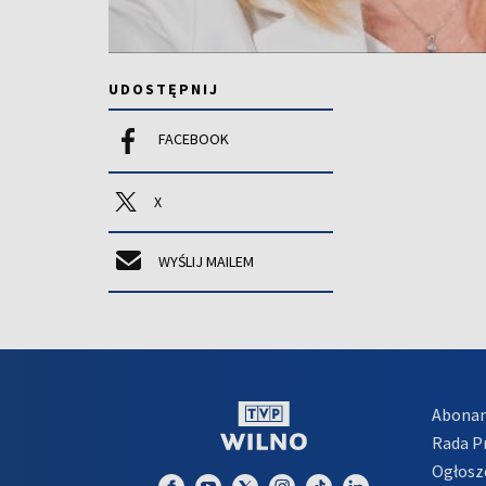
UDOSTĘPNIJ
FACEBOOK
X
WYŚLIJ MAILEM
Abona
Rada 
Ogłosz