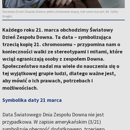
Światowy Dzień Zespołu Downa: jeden chromosom więcej, tyle samo marzeń, fot. Getty
Images
Każdego roku 21. marca obchodzimy Światowy
Dzień Zespołu Downa. Ta data – symbolizująca
trzecią kopię 21. chromosomu – przypomina nam o
konieczności walki ze stereotypami i mitami, które
wciąż ograniczają osoby z zespołem Downa.
Społeczeństwo nadal ma wiele do nauczenia się o
tej wyjątkowej grupie ludzi, dlatego ważne jest,
aby mówić o ich prawach, potrzebach i
możliwościach.
Symbolika daty 21 marca
Data Światowego Dnia Zespołu Downa nie jest
przypadkowa. W zapisie amerykańskim (3/21)
symbolizuje obecność dodatkowego, trzeciego