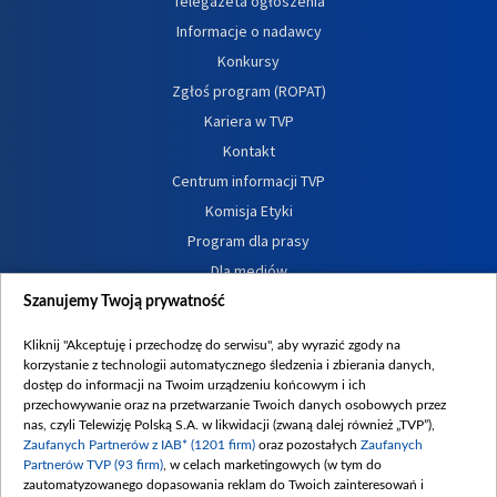
Telegazeta ogłoszenia
Informacje o nadawcy
Konkursy
Zgłoś program (ROPAT)
Kariera w TVP
Kontakt
Centrum informacji TVP
Komisja Etyki
Program dla prasy
Dla mediów
Serwis fotograficzny
Szanujemy Twoją prywatność
Merchandising (znaki)
Kliknij "Akceptuję i przechodzę do serwisu", aby wyrazić zgody na
Polityka Prywatności
korzystanie z technologii automatycznego śledzenia i zbierania danych,
dostęp do informacji na Twoim urządzeniu końcowym i ich
Polityka przeciwdziałania nadużyciom i korupcji
przechowywanie oraz na przetwarzanie Twoich danych osobowych przez
Sklep TVP
nas, czyli Telewizję Polską S.A. w likwidacji (zwaną dalej również „TVP”),
Zaufanych Partnerów z IAB* (1201 firm)
oraz pozostałych
Zaufanych
Biuro Reklamy
Partnerów TVP (93 firm)
, w celach marketingowych (w tym do
Oferta Dystrybucyjna
zautomatyzowanego dopasowania reklam do Twoich zainteresowań i