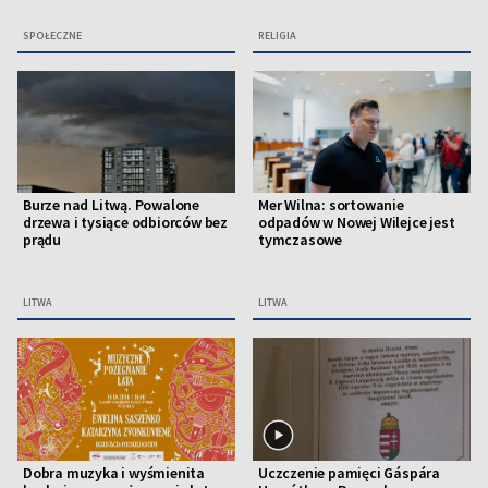
SPOŁECZNE
RELIGIA
Burze nad Litwą. Powalone
Mer Wilna: sortowanie
drzewa i tysiące odbiorców bez
odpadów w Nowej Wilejce jest
prądu
tymczasowe
LITWA
LITWA
Dobra muzyka i wyśmienita
Uczczenie pamięci Gáspára