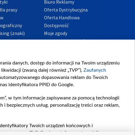
tyki
Biuro Reklamy
la prasy
Oferta Dystrybucyjna
ów
Oferta Handlowa
tograficzny
Dostępność
sing (znaki)
Moje zgody
Prywatności
Procedura zgłoszeń
wewnętrznych
przeciwdziałania
m i korupcji
ierania danych, dostęp do informacji na Twoim urządzeniu
likwidacji (zwaną dalej również „TVP”),
Zaufanych
zautomatyzowanego dopasowania reklam do Twoich
 nas identyfikatora PPID do Google.
em”, w tym informacje zapisywane za pomocą technologii
 bezpiecznych usług, personalizację treści oraz reklam,
, identyfikatory Twoich urządzeń końcowych i
twarzane przez TVP,
Zaufanych Partnerów z IAB
oraz