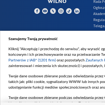
Rada 
Ogłosz
Akadem
Regula
Telega
Inform
Szanujemy Twoją prywatność
Kliknij "Akceptuję i przechodzę do serwisu", aby wyrazić z
końcowym i ich przechowywanie oraz na przetwarzanie Twoi
Partnerów z IAB* (1201 firm)
oraz pozostałych
Zaufanych 
zainteresowań i mierzenia ich skuteczności) i pozostałych,
Twoje dane osobowe zbierane podczas odwiedzania przez 
takich jak: pliki cookie, sygnalizatory WWW lub innych po
udostępnianie funkcji mediów społecznościowych oraz ana
Twoje dane osobowe zbierane podczas odwiedzania przez 
identyfikatory plików cookie, informacje o Twoich wyszuk