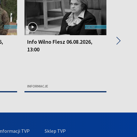
▶
6,
Info Wilno Flesz 06.08.2026,
Info Wil
13:00
13:00
INFORMACJE
INFORMACJ
nformacji TVP
Sklep TVP