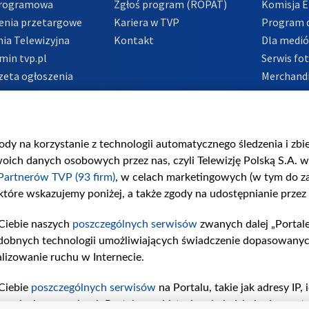
Programowa
Zgłoś program (ROPAT)
Komisja E
enia przetargowe
Kariera w TVP
Program d
ia Telewizyjna
Kontakt
Dla medi
min tvp.pl
Serwis fo
zeta ogłoszenia
Merchandi
acje o nadawcy
Polityka 
Polityka 
nadużycio
gody na korzystanie z technologii automatycznego śledzenia i zb
ch danych osobowych przez nas, czyli Telewizję Polską S.A. w 
Partnerów TVP (93 firm)
, w celach marketingowych (w tym do 
 które wskazujemy poniżej, a także zgody na udostępnianie przez
Ciebie naszych
poszczególnych serwisów
zwanych dalej „Portal
dobnych technologii umożliwiających świadczenie dopasowanych i
lizowanie ruchu w Internecie.
Ciebie
poszczególnych serwisów
na Portalu, takie jak adresy IP
iwaniach w serwisach Portalu czy historia odwiedzin będą prze