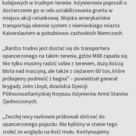
kolejowych w trudnym terenie. Inżynierowie poprosili o
dostarczenie go w celu ustabilizowania gruntu w
miejscu akcji ratunkowej. Wojska amerykańskie
transportują obecnie system z niemieckiego miasta
Kaiserslautern w południowo-zachodnich Niemczech.
„Bardzo trudno jest dostać się do transportera
opancerzonego na takim terenie, gdzie M88 zapada się.
Nie tylko musimy radzić sobie z terenem, dużą ilością
błota nad maszyną, ale także z ciężarem 60 ton, które
próbujemy podnieść z bagna” – powiedział generał
brygady John Lloyd, dowódca Dywizji
Północnoatlantyckiej Korpusu Inżynierów Armii Stanów
Zjednoczonych.
„Zeszłej nocy nurkowie próbowali dotrzeć do
opancerzonego pojazdu. Nie byliśmy w stanie tego
zrobić ze względu na ilość mułu. Kontynuujemy