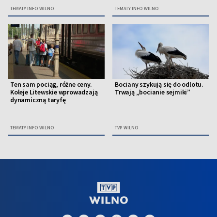
TEMATY INFO WILNO
TEMATY INFO WILNO
Ten sam pociąg, różne ceny.
Bociany szykują się do odlotu.
Koleje Litewskie wprowadzają
Trwają „bocianie sejmiki”
dynamiczną taryfę
TEMATY INFO WILNO
TVP WILNO