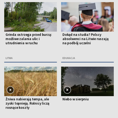
Grinda ostrzega przed burzą:
Dokąd na studia? Polscy
możliwe zalania ulic i
absolwenci na Litwie ruszają
utrudnienia w ruchu
na podbój uczelni
LITWA
EDUKACJA
Żniwa nabierają tempa, ale
Niebo w sierpniu
zyski topnieją. Rolnicy liczą
rosnące koszty