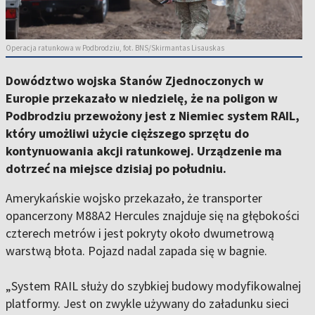
Operacja ratunkowa w Podbrodziu, fot. BNS/Skirmantas Lisauskas
Dowództwo wojska Stanów Zjednoczonych w
Europie przekazało w niedzielę, że na poligon w
Podbrodziu przewożony jest z Niemiec system RAIL,
który umożliwi użycie cięższego sprzętu do
kontynuowania akcji ratunkowej. Urządzenie ma
dotrzeć na miejsce dzisiaj po południu.
Amerykańskie wojsko przekazało, że transporter
opancerzony M88A2 Hercules znajduje się na głębokości
czterech metrów i jest pokryty około dwumetrową
warstwą błota. Pojazd nadal zapada się w bagnie.
„System RAIL służy do szybkiej budowy modyfikowalnej
platformy. Jest on zwykle używany do załadunku sieci