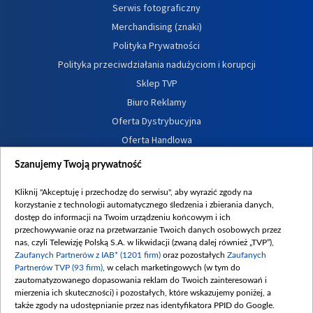
Serwis fotograficzny
Merchandising (znaki)
Polityka Prywatności
Polityka przeciwdziałania nadużyciom i korupcji
Sklep TVP
Biuro Reklamy
Oferta Dystrybucyjna
Oferta Handlowa
Dostępność
Szanujemy Twoją prywatność
Moje zgody
Kliknij "Akceptuję i przechodzę do serwisu", aby wyrazić zgody na
Procedura zgłoszeń wewnętrznych
korzystanie z technologii automatycznego śledzenia i zbierania danych,
dostęp do informacji na Twoim urządzeniu końcowym i ich
przechowywanie oraz na przetwarzanie Twoich danych osobowych przez
nas, czyli Telewizję Polską S.A. w likwidacji (zwaną dalej również „TVP”),
Zaufanych Partnerów z IAB* (1201 firm)
oraz pozostałych
Zaufanych
Partnerów TVP (93 firm)
, w celach marketingowych (w tym do
zautomatyzowanego dopasowania reklam do Twoich zainteresowań i
mierzenia ich skuteczności) i pozostałych, które wskazujemy poniżej, a
także zgody na udostępnianie przez nas identyfikatora PPID do Google.