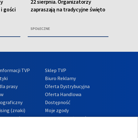
zy
22 sierpnia. Organizatorzy
i gości
zapraszają na tradycyjne święto
SPOŁECZNE
nformacji TVP
Sklep TVP
tyki
Biuro Reklamy
la prasy
Oferta Dystrybucyjna
ów
Oferta Handlowa
tograficzny
Dostępność
sing (znaki)
Moje zgody
Prywatności
Procedura zgłoszeń
wewnętrznych
przeciwdziałania
m i korupcji