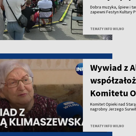
Dobra muzyka, śpiew i ta
zapewni Festyn Kultury P
TEMATY INFO WILNO
Wywiad z A
współzałoż
Komitetu O
Komitet Opieki nad Star
nagrobny Jerzego Surwił
Jeży Surwiło był współz
Zarządu Miejskiego mias
Opieki nad Starą Rossą i
TEMATY INFO WILNO
Zesłańców przy Wileński
patronował budowie pomn