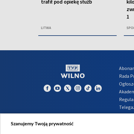
trafił pod opiekę służb
kil
zwr
1
LITWA
SPO
Abona
Rada 
Ogłosz
Akadem
Regula
Telega
Inform
Szanujemy Twoją prywatność