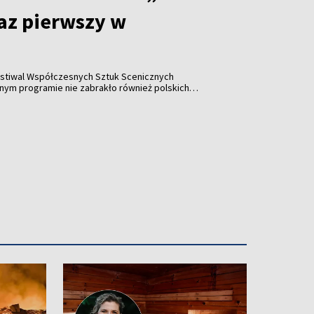
raz pierwszy w
stiwal Współczesnych Sztuk Scenicznych
y w historii wydarzenia pojawiła się współpraca z
Katarzyną Leszek, które zaprezentowały performance