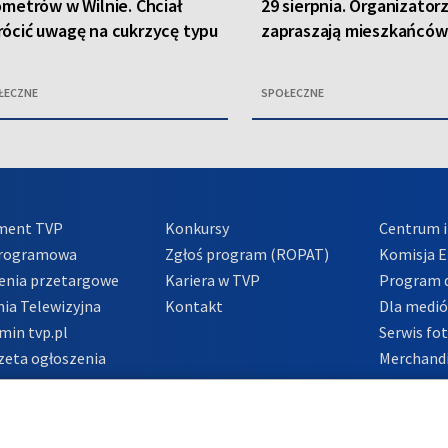
ometrów w Wilnie. Chciał
29 sierpnia. Organizator
ócić uwagę na cukrzycę typu
zapraszają mieszkańców 
ŁECZNE
SPOŁECZNE
ment TVP
Konkursy
Centrum i
Programowa
Zgłoś program (ROPAT)
Komisja E
enia przetargowe
Kariera w TVP
Program d
ia Telewizyjna
Kontakt
Dla medi
min tvp.pl
Serwis fo
zeta ogłoszenia
Merchandi
acje o nadawcy
Polityka 
Polityka 
nadużycio