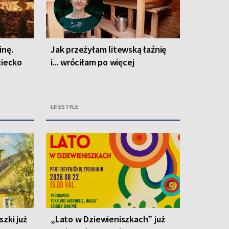
inę.
Jak przeżyłam litewską łaźnię
ziecko
i... wróciłam po więcej
LIFESTYLE
zki już
„Lato w Dziewieniszkach” już