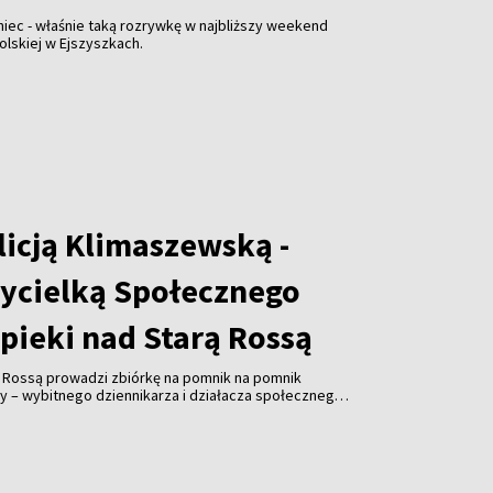
niec - właśnie taką rozrywkę w najbliższy weekend
olskiej w Ejszyszkach.
licją Klimaszewską -
ycielką Społecznego
pieki nad Starą Rossą
ą Rossą prowadzi zbiórkę na pomnik na pomnik
y – wybitnego dziennikarza i działacza społecznego.
ałożycielem Związku Polaków na Litwie, prezesem
ta Wilna ZPL, współzałożyciel Społecznego Komitetu
 Cmentarzem Bernardyńskim, Polskiej Sekcji
ej Wspólnocie Więźniów Politycznych i Zesłańców,
ika Adama Mickiewicza w Wilnie. Koszty realizacja