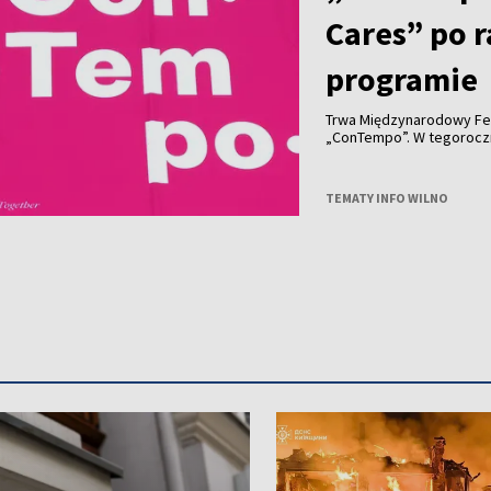
Cares” po 
programie
Trwa Międzynarodowy Fe
„ConTempo”. W tegorocznym programie nie zabrakło również polskich
akcentów. Po raz pierwsz
Agnieszką Brzezińską i 
„Who Cares”.
TEMATY INFO WILNO