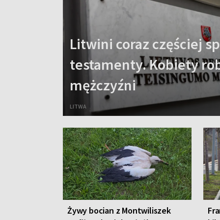
Litwini coraz częściej sp
testamenty. Kobiety robi
mężczyźni
LITWA
Żywy bocian z Montwiliszek
Fra