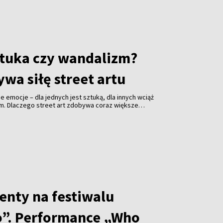
ro. Odsłonięcie inicjatorzy planują w listopadzie.
 wywiad z Alicją Klimaszewską, współzałożycielką i
cznego Komitetu Opieki nad Starą Rossą.
sztuka czy wandalizm?
wa siłę street artu
jne emocje – dla jednych jest sztuką, dla innych wciąż
em. Dlaczego street art zdobywa coraz większe
i jakie znaczenie ma festiwal „Meeting of Styles” dla
enty na festiwalu
”. Performance „Who