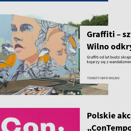
projektu to 25 tysięcy eu
Uwadze państwa polecamy
pierwszą prezeską Społe
Graffiti – 
Wilno odkry
Graffiti od lat budzi skra
kojarzy się z wandalizm
uznanie na całym świecie 
Wilna?
TEMATY INFO WILNO
Polskie akc
„ConTempo