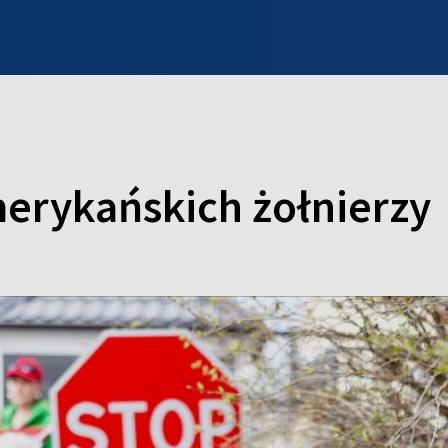
INFO WILNO
WILNO NA DZIEŃ DOBRY
PROGRAMY
ZGŁOŚ
erykańskich żołnierzy