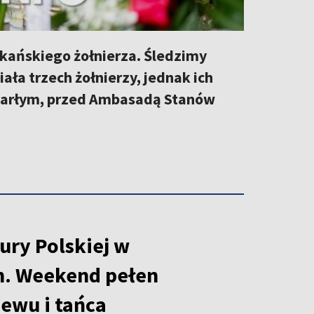
ykańskiego żołnierza. Śledzimy
ła trzech żołnierzy, jednak ich
zmarłym, przed Ambasadą Stanów
ury Polskiej w
h. Weekend pełen
iewu i tańca