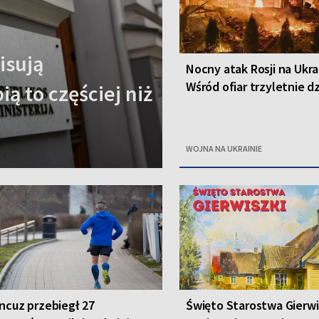
isują
Nocny atak Rosji na Ukra
Wśród ofiar trzyletnie d
ą to częściej niż
WOJNA NA UKRAINIE
ncuz przebiegł 27
Święto Starostwa Gierwis