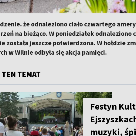
rdzenie. że odnaleziono ciało czwartego amer
zeń na bieżąco. W poniedziałek odnaleziono cia
ie została jeszcze potwierdzona. W hołdzie 
h w Wilnie odbyła się akcja pamięci.
 TEN TEMAT
Festyn Kult
Ejszyszkac
muzyki, śp