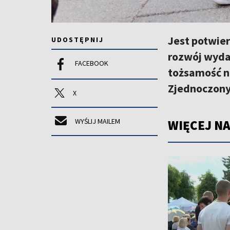
Jest potwie
UDOSTĘPNIJ
rozwój wydar
FACEBOOK
tożsamość n
Zjednoczonyc
X
WYŚLIJ MAILEM
WIĘCEJ NA