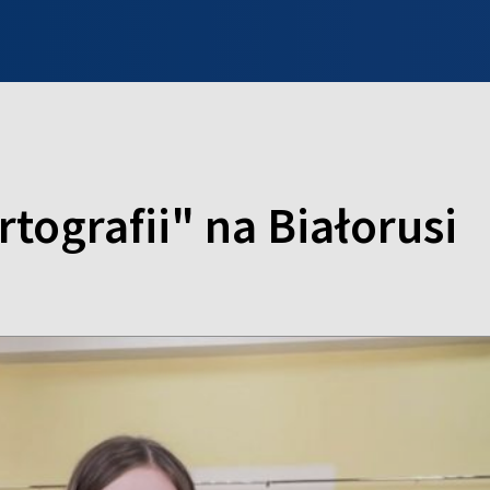
INFO WILNO
WILNO NA DZIEŃ DOBRY
PROGRAMY
ZGŁOŚ
tografii" na Białorusi