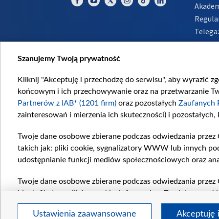
Akadem
Regula
Telega
Inform
Szanujemy Twoją prywatność
Kliknij "Akceptuję i przechodzę do serwisu", aby wyrazić z
końcowym i ich przechowywanie oraz na przetwarzanie Twoi
Partnerów z IAB* (1201 firm)
oraz pozostałych
Zaufanych 
zainteresowań i mierzenia ich skuteczności) i pozostałych,
Twoje dane osobowe zbierane podczas odwiedzania przez 
takich jak: pliki cookie, sygnalizatory WWW lub innych po
udostępnianie funkcji mediów społecznościowych oraz ana
Twoje dane osobowe zbierane podczas odwiedzania przez 
identyfikatory plików cookie, informacje o Twoich wyszuk
pozostałych
Zaufanych Partnerów TVP
dla realizacji nas
Ustawienia zaawansowane
Akceptuję 
wyboru spersonalizowanych reklam, tworzenia profilu sper