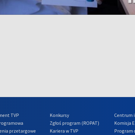
ment TVP
Konkursy
Centrum i
Programowa
Zgłoś program (ROPAT)
Komisja E
enia przetargowe
Kariera w TVP
Program d