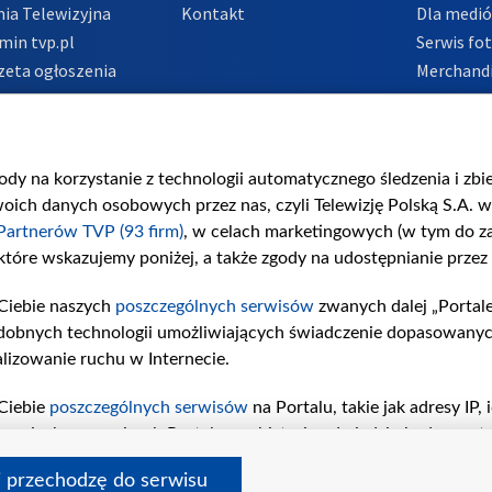
ia Telewizyjna
Kontakt
Dla medi
min tvp.pl
Serwis fo
zeta ogłoszenia
Merchandi
acje o nadawcy
Polityka 
Polityka 
nadużycio
gody na korzystanie z technologii automatycznego śledzenia i zb
ch danych osobowych przez nas, czyli Telewizję Polską S.A. w 
Partnerów TVP (93 firm)
, w celach marketingowych (w tym do 
 które wskazujemy poniżej, a także zgody na udostępnianie przez
Ciebie naszych
poszczególnych serwisów
zwanych dalej „Portal
dobnych technologii umożliwiających świadczenie dopasowanych i
lizowanie ruchu w Internecie.
Ciebie
poszczególnych serwisów
na Portalu, takie jak adresy IP
iwaniach w serwisach Portalu czy historia odwiedzin będą prze
tępujących celów i funkcji: przechowywania informacji na urząd
i przechodzę do serwisu
sonalizowanych reklam, tworzenia profilu spersonalizowanych t