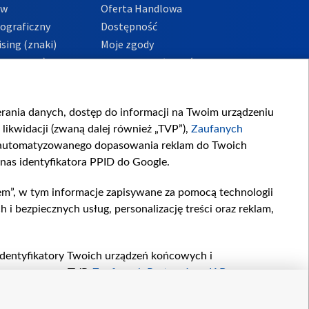
ów
Oferta Handlowa
tograficzny
Dostępność
sing (znaki)
Moje zgody
Prywatności
Procedura zgłoszeń
wewnętrznych
przeciwdziałania
m i korupcji
ierania danych, dostęp do informacji na Twoim urządzeniu
likwidacji (zwaną dalej również „TVP”),
Zaufanych
zautomatyzowanego dopasowania reklam do Twoich
 nas identyfikatora PPID do Google.
em”, w tym informacje zapisywane za pomocą technologii
 bezpiecznych usług, personalizację treści oraz reklam,
, identyfikatory Twoich urządzeń końcowych i
twarzane przez TVP,
Zaufanych Partnerów z IAB
oraz
zeniu lub dostęp do nich, wyboru podstawowych reklam,
reści, wyboru spersonalizowanych treści, pomiaru