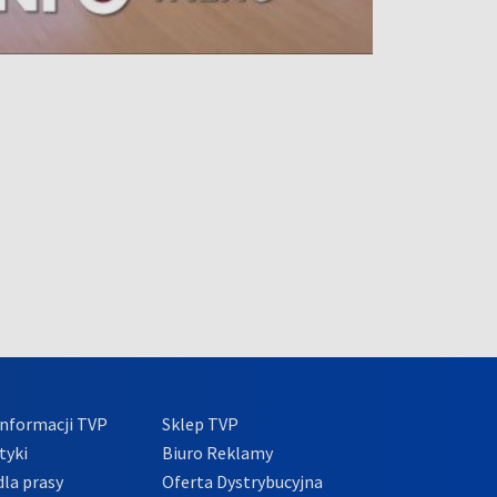
nformacji TVP
Sklep TVP
tyki
Biuro Reklamy
la prasy
Oferta Dystrybucyjna