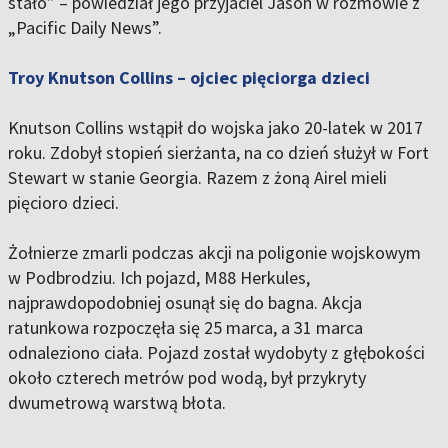
stało” – powiedział jego przyjaciel Jason w rozmowie z
„Pacific Daily News”.
Troy Knutson Collins – ojciec pięciorga dzieci
Knutson Collins wstąpił do wojska jako 20-latek w 2017
roku. Zdobył stopień sierżanta, na co dzień służył w Fort
Stewart w stanie Georgia. Razem z żoną Airel mieli
pięcioro dzieci.
Żołnierze zmarli podczas akcji na poligonie wojskowym
w Podbrodziu. Ich pojazd, M88 Herkules,
najprawdopodobniej osunął się do bagna. Akcja
ratunkowa rozpoczęła się 25 marca, a 31 marca
odnaleziono ciała. Pojazd został wydobyty z głębokości
około czterech metrów pod wodą, był przykryty
dwumetrową warstwą błota.