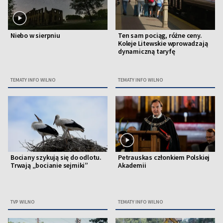
Niebo w sierpniu
Ten sam pociąg, różne ceny.
Koleje Litewskie wprowadzają
dynamiczną taryfę
TEMATY INFO WILNO
TEMATY INFO WILNO
Bociany szykują się do odlotu.
Petrauskas członkiem Polskiej
Trwają „bocianie sejmiki”
Akademii
TVP WILNO
TEMATY INFO WILNO