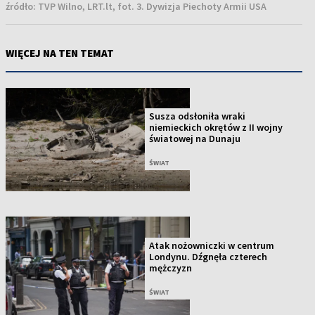
źródło:
TVP Wilno, LRT.lt, fot. 3. Dywizja Piechoty Armii USA
WIĘCEJ NA TEN TEMAT
Susza odsłoniła wraki
niemieckich okrętów z II wojny
światowej na Dunaju
ŚWIAT
Atak nożowniczki w centrum
Londynu. Dźgnęła czterech
mężczyzn
ŚWIAT