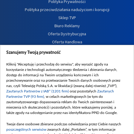
Polityka Prywatności
Polityka przeciwdziałania nadużyciom i korupcji
Sklep TVP
Biuro Reklamy
Oferta Dystrybucyjna
Oferta Handlowa
Dostępność
Szanujemy Twoją prywatność
Moje zgody
Kliknij "Akceptuję i przechodzę do serwisu", aby wyrazić zgody na
Procedura zgłoszeń wewnętrznych
korzystanie z technologii automatycznego śledzenia i zbierania danych,
dostęp do informacji na Twoim urządzeniu końcowym i ich
przechowywanie oraz na przetwarzanie Twoich danych osobowych przez
nas, czyli Telewizję Polską S.A. w likwidacji (zwaną dalej również „TVP”),
Zaufanych Partnerów z IAB* (1201 firm)
oraz pozostałych
Zaufanych
Partnerów TVP (93 firm)
, w celach marketingowych (w tym do
zautomatyzowanego dopasowania reklam do Twoich zainteresowań i
mierzenia ich skuteczności) i pozostałych, które wskazujemy poniżej, a
także zgody na udostępnianie przez nas identyfikatora PPID do Google.
Twoje dane osobowe zbierane podczas odwiedzania przez Ciebie naszych
poszczególnych serwisów
zwanych dalej „Portalem”, w tym informacje