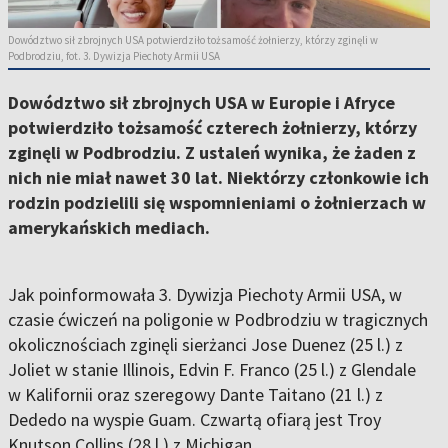
Dowództwo sił zbrojnych USA potwierdziło tożsamość żołnierzy, którzy zginęli w
Podbrodziu, fot. 3. Dywizja Piechoty Armii USA
Dowództwo sił zbrojnych USA w Europie i Afryce
potwierdziło tożsamość czterech żołnierzy, którzy
zginęli w Podbrodziu. Z ustaleń wynika, że żaden z
nich nie miał nawet 30 lat. Niektórzy członkowie ich
rodzin podzielili się wspomnieniami o żołnierzach w
amerykańskich mediach.
Jak poinformowała 3. Dywizja Piechoty Armii USA, w
czasie ćwiczeń na poligonie w Podbrodziu w tragicznych
okolicznościach zginęli sierżanci Jose Duenez (25 l.) z
Joliet w stanie Illinois, Edvin F. Franco (25 l.) z Glendale
w Kalifornii oraz szeregowy Dante Taitano (21 l.) z
Dededo na wyspie Guam. Czwartą ofiarą jest Troy
Knutson Collins (28 l.) z Michigan.