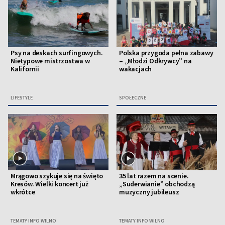
Psy na deskach surfingowych.
Polska przygoda pełna zabawy
Nietypowe mistrzostwa w
– „Młodzi Odkrywcy” na
Kalifornii
wakacjach
LIFESTYLE
SPOŁECZNE
Mrągowo szykuje się na święto
35 lat razem na scenie.
Kresów. Wielki koncert już
„Suderwianie” obchodzą
wkrótce
muzyczny jubileusz
TEMATY INFO WILNO
TEMATY INFO WILNO