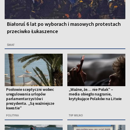
Białoruś 6 lat po wyborach i masowych protestach
przeciwko Łukaszence
ŚWIAT
Posłowie sceptyczni wobec
„Ważne, że… nie Polak” –
uregulowania urlopów
media obiegło nagranie,
parlamentarzystów i
krytykujące Polaków na Litwie
prezydenta. „Są ważniejsze
kwestie”
POLITYKA
TVP WILNO