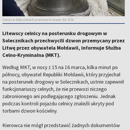
Celnicy w Solecznikach przechwycili dzwon, fot. ELTA
Litewscy celnicy na posterunku drogowym w
Solecznikach przechwycili dzwon przemycany przez
Litwę przez obywatela Mołdawii, informuje Służba
Celno-Kryminalna (MKT).
Według MKT, w nocy z 15 na 16 marca, kilka minut po
północy, obywatel Republiki Mołdawii, który przyjechał
na posterunek drogowy w Solecznikach, ustnie zapewnił
funkcjonariuszy celnych, że nie przewozi niczego
zabronionego ani podlegającego zgłoszeniu. Jednak
podczas kontroli pojazdu celnicy znaleźli ukryty pod
torbami dzwon kościelny.
Kierowca nie mógł przedstawić żadnych dokumentów