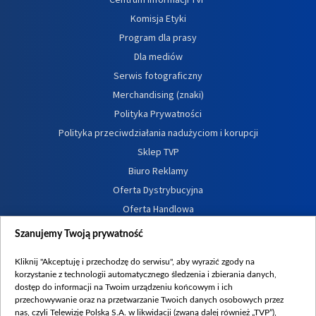
Komisja Etyki
Program dla prasy
Dla mediów
Serwis fotograficzny
Merchandising (znaki)
Polityka Prywatności
Polityka przeciwdziałania nadużyciom i korupcji
Sklep TVP
Biuro Reklamy
Oferta Dystrybucyjna
Oferta Handlowa
Dostępność
Szanujemy Twoją prywatność
Moje zgody
Kliknij "Akceptuję i przechodzę do serwisu", aby wyrazić zgody na
Procedura zgłoszeń wewnętrznych
korzystanie z technologii automatycznego śledzenia i zbierania danych,
dostęp do informacji na Twoim urządzeniu końcowym i ich
przechowywanie oraz na przetwarzanie Twoich danych osobowych przez
nas, czyli Telewizję Polską S.A. w likwidacji (zwaną dalej również „TVP”),