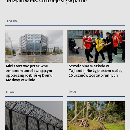
Rozłam w PiS. Co dzieje się w partii?
POLSKA
Ministerstwo przeciwne
Strzelanina w szkole w
zmianom umożliwiającym
Tajlandii. Nie żyje osiem osób,
społeczną rozbiórkę Domu
15 uczniów zostało rannych
Moskwy w Wilnie
LITWA
ŚWIAT