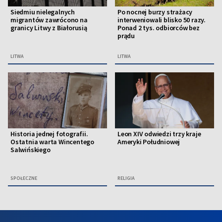
Siedmiu nielegalnych
Po nocnej burzy strażacy
migrantów zawrócono na
interweniowali blisko 50 razy.
granicy Litwy z Białorusią
Ponad 2 tys. odbiorców bez
prądu
LITWA
LITWA
Historia jednej fotografii.
Leon XIV odwiedzi trzy kraje
Ostatnia warta Wincentego
Ameryki Południowej
Salwińskiego
SPOŁECZNE
RELIGIA