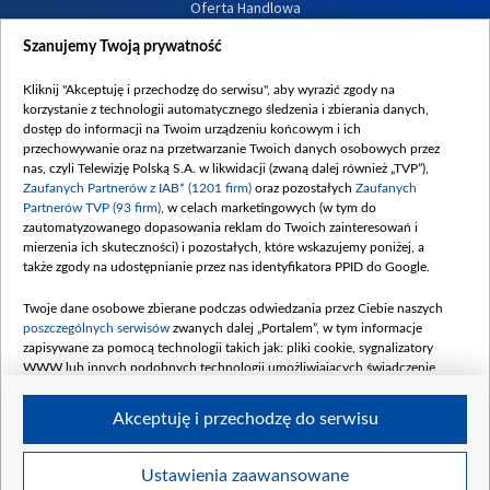
Oferta Handlowa
Dostępność
Szanujemy Twoją prywatność
Moje zgody
Kliknij "Akceptuję i przechodzę do serwisu", aby wyrazić zgody na
Procedura zgłoszeń wewnętrznych
korzystanie z technologii automatycznego śledzenia i zbierania danych,
dostęp do informacji na Twoim urządzeniu końcowym i ich
przechowywanie oraz na przetwarzanie Twoich danych osobowych przez
nas, czyli Telewizję Polską S.A. w likwidacji (zwaną dalej również „TVP”),
Zaufanych Partnerów z IAB* (1201 firm)
oraz pozostałych
Zaufanych
Partnerów TVP (93 firm)
, w celach marketingowych (w tym do
zautomatyzowanego dopasowania reklam do Twoich zainteresowań i
mierzenia ich skuteczności) i pozostałych, które wskazujemy poniżej, a
także zgody na udostępnianie przez nas identyfikatora PPID do Google.
Twoje dane osobowe zbierane podczas odwiedzania przez Ciebie naszych
poszczególnych serwisów
zwanych dalej „Portalem”, w tym informacje
zapisywane za pomocą technologii takich jak: pliki cookie, sygnalizatory
WWW lub innych podobnych technologii umożliwiających świadczenie
dopasowanych i bezpiecznych usług, personalizację treści oraz reklam,
udostępnianie funkcji mediów społecznościowych oraz analizowanie ruchu
Akceptuję i przechodzę do serwisu
w Internecie.
Twoje dane osobowe zbierane podczas odwiedzania przez Ciebie
Ustawienia zaawansowane
poszczególnych serwisów
na Portalu, takie jak adresy IP, identyfikatory