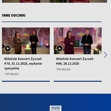
INNE ODCINKI
◀
▶
Wileński Koncert Życzeń
Wileński Koncert Życzeń
W
#70, 31.12.2025, wydanie
#69, 28.12.2025
#6
specjalne
TVP WILNO
T
TVP WILNO