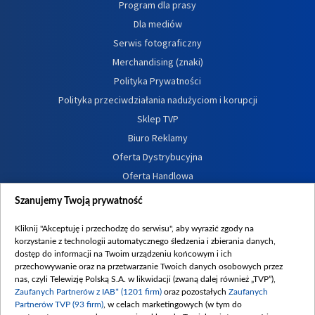
Program dla prasy
Dla mediów
Serwis fotograficzny
Merchandising (znaki)
Polityka Prywatności
Polityka przeciwdziałania nadużyciom i korupcji
Sklep TVP
Biuro Reklamy
Oferta Dystrybucyjna
Oferta Handlowa
Dostępność
Szanujemy Twoją prywatność
Moje zgody
Kliknij "Akceptuję i przechodzę do serwisu", aby wyrazić zgody na
Procedura zgłoszeń wewnętrznych
korzystanie z technologii automatycznego śledzenia i zbierania danych,
dostęp do informacji na Twoim urządzeniu końcowym i ich
przechowywanie oraz na przetwarzanie Twoich danych osobowych przez
nas, czyli Telewizję Polską S.A. w likwidacji (zwaną dalej również „TVP”),
Zaufanych Partnerów z IAB* (1201 firm)
oraz pozostałych
Zaufanych
Partnerów TVP (93 firm)
, w celach marketingowych (w tym do