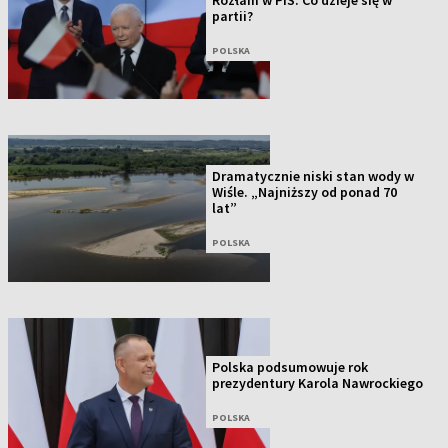
Rozłam w PiS. Co dzieje się w
partii?
POLSKA
Dramatycznie niski stan wody w
Wiśle. „Najniższy od ponad 70
lat”
POLSKA
Polska podsumowuje rok
prezydentury Karola Nawrockiego
POLSKA