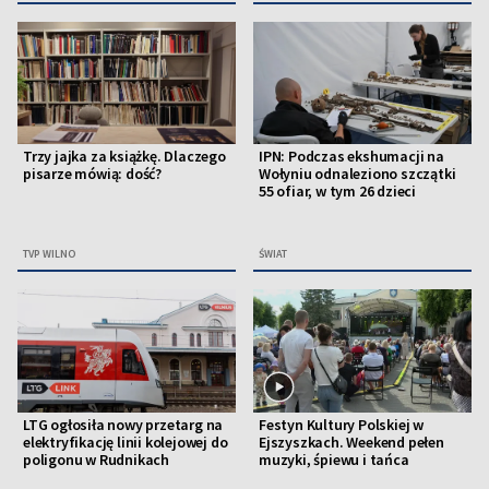
Trzy jajka za książkę. Dlaczego
IPN: Podczas ekshumacji na
pisarze mówią: dość?
Wołyniu odnaleziono szczątki
55 ofiar, w tym 26 dzieci
TVP WILNO
ŚWIAT
LTG ogłosiła nowy przetarg na
Festyn Kultury Polskiej w
elektryfikację linii kolejowej do
Ejszyszkach. Weekend pełen
poligonu w Rudnikach
muzyki, śpiewu i tańca