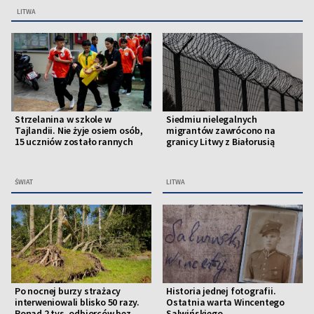
LITWA
Strzelanina w szkole w
Siedmiu nielegalnych
Tajlandii. Nie żyje osiem osób,
migrantów zawrócono na
15 uczniów zostało rannych
granicy Litwy z Białorusią
ŚWIAT
LITWA
Po nocnej burzy strażacy
Historia jednej fotografii.
interweniowali blisko 50 razy.
Ostatnia warta Wincentego
Ponad 2 tys. odbiorców bez
Salwińskiego