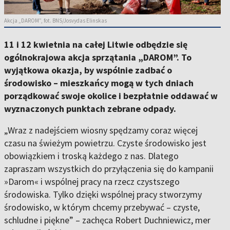
Akcja „DAROM”, fot. BNS/Josvydas Elinskas
11 i 12 kwietnia na całej Litwie odbędzie się
ogólnokrajowa akcja sprzątania „DAROM”. To
wyjątkowa okazja, by wspólnie zadbać o
środowisko – mieszkańcy mogą w tych dniach
porządkować swoje okolice i bezpłatnie oddawać w
wyznaczonych punktach zebrane odpady.
„Wraz z nadejściem wiosny spędzamy coraz więcej
czasu na świeżym powietrzu. Czyste środowisko jest
obowiązkiem i troską każdego z nas. Dlatego
zapraszam wszystkich do przyłączenia się do kampanii
»Darom« i wspólnej pracy na rzecz czystszego
środowiska. Tylko dzięki wspólnej pracy stworzymy
środowisko, w którym chcemy przebywać – czyste,
schludne i piękne” – zachęca Robert Duchniewicz, mer