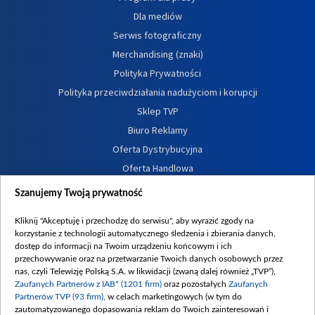
Dla mediów
Serwis fotograficzny
Merchandising (znaki)
Polityka Prywatności
Polityka przeciwdziałania nadużyciom i korupcji
Sklep TVP
Biuro Reklamy
Oferta Dystrybucyjna
Oferta Handlowa
Dostępność
Szanujemy Twoją prywatność
Moje zgody
Kliknij "Akceptuję i przechodzę do serwisu", aby wyrazić zgody na
Procedura zgłoszeń wewnętrznych
korzystanie z technologii automatycznego śledzenia i zbierania danych,
dostęp do informacji na Twoim urządzeniu końcowym i ich
przechowywanie oraz na przetwarzanie Twoich danych osobowych przez
nas, czyli Telewizję Polską S.A. w likwidacji (zwaną dalej również „TVP”),
Zaufanych Partnerów z IAB* (1201 firm)
oraz pozostałych
Zaufanych
Partnerów TVP (93 firm)
, w celach marketingowych (w tym do
zautomatyzowanego dopasowania reklam do Twoich zainteresowań i