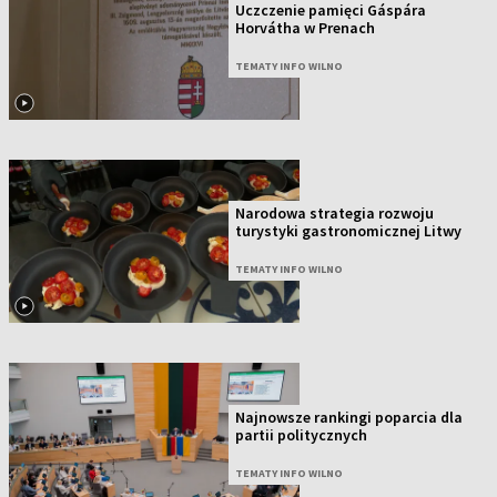
Uczczenie pamięci Gáspára
Horvátha w Prenach
TEMATY INFO WILNO
Narodowa strategia rozwoju
turystyki gastronomicznej Litwy
TEMATY INFO WILNO
Najnowsze rankingi poparcia dla
partii politycznych
TEMATY INFO WILNO