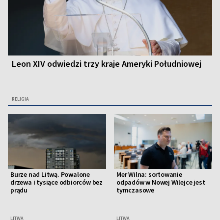
Leon XIV odwiedzi trzy kraje Ameryki Południowej
RELIGIA
Burze nad Litwą. Powalone
Mer Wilna: sortowanie
drzewa i tysiące odbiorców bez
odpadów w Nowej Wilejce jest
prądu
tymczasowe
LITWA
LITWA